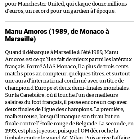
pour Manchester United, qui claque douze millions
d’euros, un record pour un gardien à l’époque.
Manu Amoros (1989, de Monaco à
Marseille)
Quand il débarque à Marseille à l’été 1989, Manu
Amoros est ce qu’il se fait de mieux parmi les latéraux
français. Formé à l’AS Monaco, il a plus de trois cents
matchs pros au compteur, quelques titres, et surtout
une aura d’international confirmé avec un titre de
champion d’Europe et deux demi-finales mondiales.
Sur la Canebière, où il touche l’un des meilleurs
salaires du foot français, il passe encore un cap avec
deux finales de Ligue des champions. La première,
malheureuse, lorsqu’il manque son tir au but en
finale contre l’Étoile rouge de Belgrade. La seconde, en
1993, est plus joyeuse, puisque l’OM décroche la
timbale contre le grand AC Milan. Puis arrive l’affaire