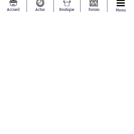
Accueil
Actus
Boutique
Forum
Menu
Abonnements
Contacts
La boutique SO PRESS
Mentions légales
Conditions générales d'utilisation
Publicité
Consentement RGPD
Recrutement
Joueurs en
Équipes en
tendance
tendance
Lionel Messi
Paris Saint-
Maghnes
Germain
Akliouche
Real Madrid
Mohamed
Olympique de
Salah
Marseille