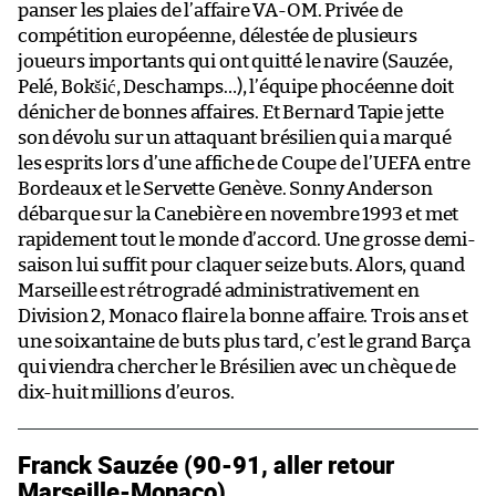
panser les plaies de l’affaire VA-OM. Privée de
compétition européenne, délestée de plusieurs
joueurs importants qui ont quitté le navire (Sauzée,
Pelé, Bokšić, Deschamps…), l’équipe phocéenne doit
dénicher de bonnes affaires. Et Bernard Tapie jette
son dévolu sur un attaquant brésilien qui a marqué
les esprits lors d’une affiche de Coupe de l’UEFA entre
Bordeaux et le Servette Genève. Sonny Anderson
débarque sur la Canebière en novembre 1993 et met
rapidement tout le monde d’accord. Une grosse demi-
saison lui suffit pour claquer seize buts. Alors, quand
Marseille est rétrogradé administrativement en
Division 2, Monaco flaire la bonne affaire. Trois ans et
une soixantaine de buts plus tard, c’est le grand Barça
qui viendra chercher le Brésilien avec un chèque de
dix-huit millions d’euros.
Franck Sauzée (90-91, aller retour
Marseille-Monaco)