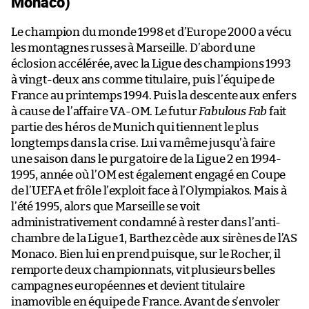
Monaco)
Le champion du monde 1998 et d’Europe 2000 a vécu
les montagnes russes à Marseille. D’abord une
éclosion accélérée, avec la Ligue des champions 1993
à vingt-deux ans comme titulaire, puis l’équipe de
France au printemps 1994. Puis la descente aux enfers
à cause de l’affaire VA-OM. Le futur
Fabulous Fab
fait
partie des héros de Munich qui tiennent le plus
longtemps dans la crise. Lui va même jusqu’à faire
une saison dans le purgatoire de la Ligue 2 en 1994-
1995, année où l’OM est également engagé en Coupe
de l’UEFA et frôle l’exploit face à l’Olympiakos. Mais à
l’été 1995, alors que Marseille se voit
administrativement condamné à rester dans l’anti-
chambre de la Ligue 1, Barthez cède aux sirènes de l’AS
Monaco. Bien lui en prend puisque, sur le Rocher, il
remporte deux championnats, vit plusieurs belles
campagnes européennes et devient titulaire
inamovible en équipe de France. Avant de s’envoler