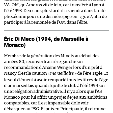
VA-OM, qu’Amoros vit de loin, car transféré à Lyon à
l’été 1993. Deux ans plus tard, il reviendra dans la cité
phocéenne pour une dernière pige en Ligue 2, afin de
participer à la remontée de l’OM dans l’élite.
Éric Di Meco (1994, de Marseille à
Monaco)
Membre de la génération des Minots au début des
années 80, reconverti arrière gauche sur
recommandation d’Arsène Wenger lors d’un prêt à
Nancy, il est la caution «
marseillaise
» de l’ère Tapie. Et
le seul élément à avoir remporté tous les titres de l’âge
d’or marseillais quand il quitte le club à l’été 1994 sur
une relégation administrative. Il n’y a alors que l’AS
Monaco pour lui offrir un projet de jeu aux ambitions
comparables, car il est impensable de le voir
débarquer au PSG. Et puis en Principauté, il retrouve