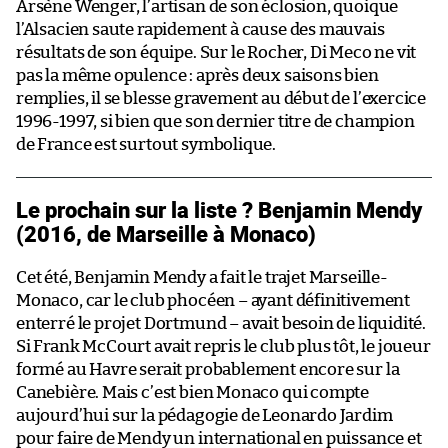
Arsène Wenger, l’artisan de son éclosion, quoique
l’Alsacien saute rapidement à cause des mauvais
résultats de son équipe. Sur le Rocher, Di Meco ne vit
pas la même opulence : après deux saisons bien
remplies, il se blesse gravement au début de l’exercice
1996-1997, si bien que son dernier titre de champion
de France est surtout symbolique.
Le prochain sur la liste ? Benjamin Mendy
(2016, de Marseille à Monaco)
Cet été, Benjamin Mendy a fait le trajet Marseille-
Monaco, car le club phocéen – ayant définitivement
enterré le projet Dortmund – avait besoin de liquidité.
Si Frank McCourt avait repris le club plus tôt, le joueur
formé au Havre serait probablement encore sur la
Canebière. Mais c’est bien Monaco qui compte
aujourd’hui sur la pédagogie de Leonardo Jardim
pour faire de Mendy un international en puissance et