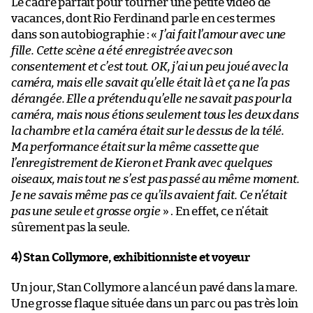
Le cadre parfait pour tourner une petite vidéo de
vacances, dont Rio Ferdinand parle en ces termes
dans son autobiographie : «
J’ai fait l’amour avec une
fille. Cette scène a été enregistrée avec son
consentement et c’est tout. OK, j’ai un peu joué avec la
caméra, mais elle savait qu’elle était là et ça ne l’a pas
dérangée. Elle a prétendu qu’elle ne savait pas pour la
caméra, mais nous étions seulement tous les deux dans
la chambre et la caméra était sur le dessus de la télé.
Ma performance était sur la même cassette que
l’enregistrement de Kieron et Frank avec quelques
oiseaux, mais tout ne s’est pas passé au même moment.
Je ne savais même pas ce qu’ils avaient fait. Ce n’était
pas une seule et grosse orgie
» . En effet, ce n’était
sûrement pas la seule.
4) Stan Collymore, exhibitionniste et voyeur
Un jour, Stan Collymore a lancé un pavé dans la mare.
Une grosse flaque située dans un parc ou pas très loin