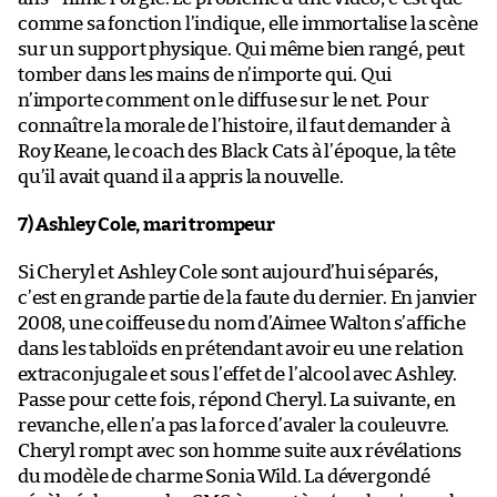
comme sa fonction l’indique, elle immortalise la scène
sur un support physique. Qui même bien rangé, peut
tomber dans les mains de n’importe qui. Qui
n’importe comment on le diffuse sur le net. Pour
connaître la morale de l’histoire, il faut demander à
Roy Keane, le coach des Black Cats à l’époque, la tête
qu’il avait quand il a appris la nouvelle.
7) Ashley Cole, mari trompeur
Si Cheryl et Ashley Cole sont aujourd’hui séparés,
c’est en grande partie de la faute du dernier. En janvier
2008, une coiffeuse du nom d’Aimee Walton s’affiche
dans les tabloïds en prétendant avoir eu une relation
extraconjugale et sous l’effet de l’alcool avec Ashley.
Passe pour cette fois, répond Cheryl. La suivante, en
revanche, elle n’a pas la force d’avaler la couleuvre.
Cheryl rompt avec son homme suite aux révélations
du modèle de charme Sonia Wild. La dévergondé