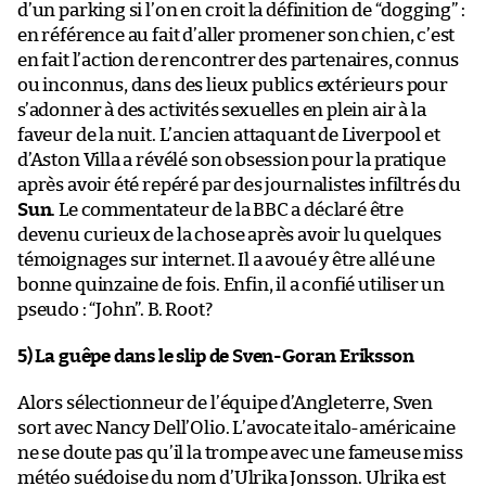
d’un parking si l’on en croit la définition de “dogging” :
en référence au fait d’aller promener son chien, c’est
en fait l’action de rencontrer des partenaires, connus
ou inconnus, dans des lieux publics extérieurs pour
s’adonner à des activités sexuelles en plein air à la
faveur de la nuit. L’ancien attaquant de Liverpool et
d’Aston Villa a révélé son obsession pour la pratique
après avoir été repéré par des journalistes infiltrés du
Sun
. Le commentateur de la BBC a déclaré être
devenu curieux de la chose après avoir lu quelques
témoignages sur internet. Il a avoué y être allé une
bonne quinzaine de fois. Enfin, il a confié utiliser un
pseudo : “John”. B. Root?
5) La guêpe dans le slip de Sven-Goran Eriksson
Alors sélectionneur de l’équipe d’Angleterre, Sven
sort avec Nancy Dell’Olio. L’avocate italo-américaine
ne se doute pas qu’il la trompe avec une fameuse miss
météo suédoise du nom d’Ulrika Jonsson. Ulrika est