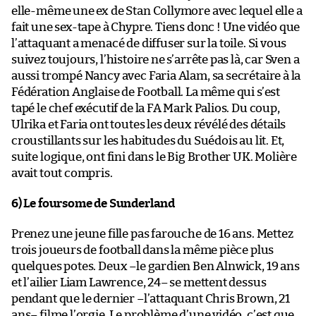
elle-même une ex de Stan Collymore avec lequel elle a
fait une sex-tape à Chypre. Tiens donc ! Une vidéo que
l’attaquant a menacé de diffuser sur la toile. Si vous
suivez toujours, l’histoire ne s’arrête pas là, car Sven a
aussi trompé Nancy avec Faria Alam, sa secrétaire à la
Fédération Anglaise de Football. La même qui s’est
tapé le chef exécutif de la FA Mark Palios. Du coup,
Ulrika et Faria ont toutes les deux révélé des détails
croustillants sur les habitudes du Suédois au lit. Et,
suite logique, ont fini dans le Big Brother UK. Molière
avait tout compris.
6) Le foursome de Sunderland
Prenez une jeune fille pas farouche de 16 ans. Mettez
trois joueurs de football dans la même pièce plus
quelques potes. Deux –le gardien Ben Alnwick, 19 ans
et l’ailier Liam Lawrence, 24– se mettent dessus
pendant que le dernier –l’attaquant Chris Brown, 21
ans– filme l’orgie. Le problème d’une vidéo, c’est que