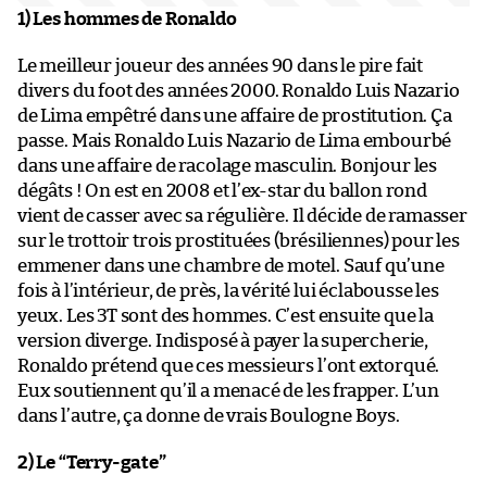
1) Les hommes de Ronaldo
Le meilleur joueur des années 90 dans le pire fait
divers du foot des années 2000. Ronaldo Luis Nazario
de Lima empêtré dans une affaire de prostitution. Ça
passe. Mais Ronaldo Luis Nazario de Lima embourbé
dans une affaire de racolage masculin. Bonjour les
dégâts ! On est en 2008 et l’ex-star du ballon rond
vient de casser avec sa régulière. Il décide de ramasser
sur le trottoir trois prostituées (brésiliennes) pour les
emmener dans une chambre de motel. Sauf qu’une
fois à l’intérieur, de près, la vérité lui éclabousse les
yeux. Les 3T sont des hommes. C’est ensuite que la
version diverge. Indisposé à payer la supercherie,
Ronaldo prétend que ces messieurs l’ont extorqué.
Eux soutiennent qu’il a menacé de les frapper. L’un
dans l’autre, ça donne de vrais Boulogne Boys.
2) Le “Terry-gate”