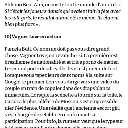
Shlomo Ben-Ami, ne mette tout le monde d’accord : «
Si c’était les joueurs danois qui avaient fait la fête avec
les call-girls, le résultat aurait été le même. Ils étaient
bien plus forts
» .
10) Vagner Love en action
Pamela Butt. Ce nom ne doit pas vous dire grand
chose. Vagner Love, en revanche, si. La première est
brésilienne de nationalité et actrice porno de métier.
Le second porte des dreadlocks et est joueur de foot.
Lorsque vous tapez leurs deux noms à la suite sur
Google, le premier lien vous dirige vers une vidéo du
couple en train de copuler dans des draps blancs
immaculés. Lorsque la scénette a tourné sur la toile, le
Carioca le plus célèbre de Moscou s’est empressé de
nier l’évidence. Une réalité que l’ancienne escort girl
s’est chargée de rétablir en confirmant sa
participation. Pour info, la rumeur veut que le type sur
le lit voisin, sous l’autre demoiselle, en position