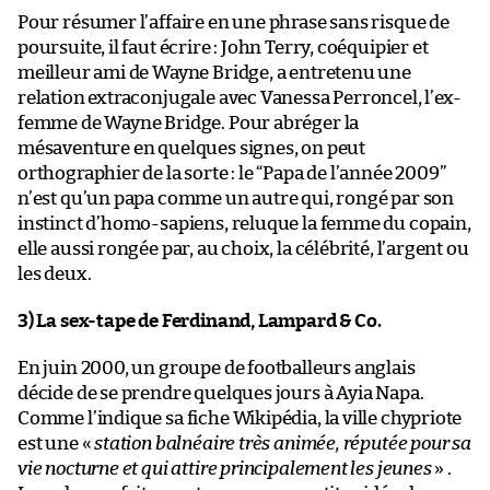
Pour résumer l’affaire en une phrase sans risque de
poursuite, il faut écrire : John Terry, coéquipier et
meilleur ami de Wayne Bridge, a entretenu une
relation extraconjugale avec Vanessa Perroncel, l’ex-
femme de Wayne Bridge. Pour abréger la
mésaventure en quelques signes, on peut
orthographier de la sorte : le “Papa de l’année 2009”
n’est qu’un papa comme un autre qui, rongé par son
instinct d’homo-sapiens, reluque la femme du copain,
elle aussi rongée par, au choix, la célébrité, l’argent ou
les deux.
3) La sex-tape de Ferdinand, Lampard & Co.
En juin 2000, un groupe de footballeurs anglais
décide de se prendre quelques jours à Ayia Napa.
Comme l’indique sa fiche Wikipédia, la ville chypriote
est une «
station balnéaire très animée, réputée pour sa
vie nocturne et qui attire principalement les jeunes
» .