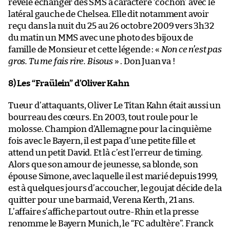
révèle échanger des SMS à caractère ‘cochon’ avec le
latéral gauche de Chelsea. Elle dit notamment avoir
reçu dans la nuit du 25 au 26 octobre 2009 vers 3h32
du matin un MMS avec une photo des bijoux de
famille de Monsieur et cette légende : «
Non ce n’est pas
gros. Tu me fais rire. Bisous
» . Don Juan va !
8) Les “Fraülein” d’Oliver Kahn
Tueur d’attaquants, Oliver Le Titan Kahn était aussi un
bourreau des cœurs. En 2003, tout roule pour le
molosse. Champion d’Allemagne pour la cinquième
fois avec le Bayern, il est papa d’une petite fille et
attend un petit David. Et là c’est l’erreur de timing.
Alors que son amour de jeunesse, sa blonde, son
épouse Simone, avec laquelle il est marié depuis 1999,
est à quelques jours d’accoucher, le goujat décide de la
quitter pour une barmaid, Verena Kerth, 21 ans.
L’affaire s’affiche partout outre-Rhin et la presse
renomme le Bayern Munich, le “FC adultère”. Franck