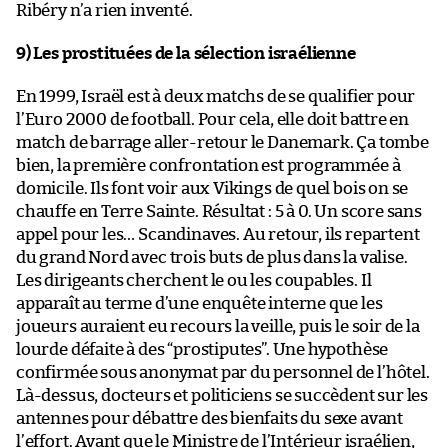
Ribéry n’a rien inventé.
9) Les prostituées de la sélection israélienne
En 1999, Israël est à deux matchs de se qualifier pour
l’Euro 2000 de football. Pour cela, elle doit battre en
match de barrage aller-retour le Danemark. Ça tombe
bien, la première confrontation est programmée à
domicile. Ils font voir aux Vikings de quel bois on se
chauffe en Terre Sainte. Résultat : 5 à 0. Un score sans
appel pour les… Scandinaves. Au retour, ils repartent
du grand Nord avec trois buts de plus dans la valise.
Les dirigeants cherchent le ou les coupables. Il
apparaît au terme d’une enquête interne que les
joueurs auraient eu recours la veille, puis le soir de la
lourde défaite à des “prostiputes”. Une hypothèse
confirmée sous anonymat par du personnel de l’hôtel.
Là-dessus, docteurs et politiciens se succèdent sur les
antennes pour débattre des bienfaits du sexe avant
l’effort. Avant que le Ministre de l’Intérieur israélien,