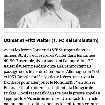
Ottmar et Fritz Walter (1. FC Kaiserslautern)
Avant les frères Förster du VfB Stuttgart dans les
années 80, il y a eu les frères Walter dans les années
40-50. Ensemble, ils partageront l’attaque du 1. FC
Kaiserslautern pendant onze ans, remportant au
passage deux titres de champion d’Allemagne en 1951
et 1953. Dans la foulée, les deux frères traversent la
frontière pour aller jouer le Mondial 1954 en Suisse.
En finale, ils affrontent – et battent – la Hongrie de
Puskás, Kocsis et Bozsik dans ce que la presse appela à
l’époque le «
Miracle de Berne
» . Un miracle bien aidé
par quelques produits dopants à la mi-temps comme