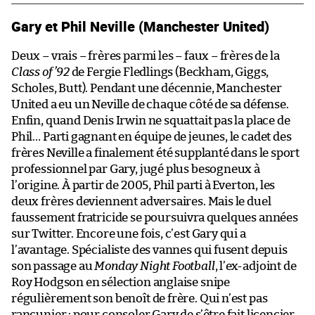
Gary et Phil Neville (Manchester United)
Deux – vrais – frères parmi les – faux – frères de la
Class of ’92
de Fergie Fledlings (Beckham, Giggs,
Scholes, Butt). Pendant une décennie, Manchester
United a eu un Neville de chaque côté de sa défense.
Enfin, quand Denis Irwin ne squattait pas la place de
Phil… Parti gagnant en équipe de jeunes, le cadet des
frères Neville a finalement été supplanté dans le sport
professionnel par Gary, jugé plus besogneux à
l’origine. À partir de 2005, Phil parti à Everton, les
deux frères deviennent adversaires. Mais le duel
faussement fratricide se poursuivra quelques années
sur Twitter. Encore une fois, c’est Gary qui a
l’avantage. Spécialiste des vannes qui fusent depuis
son passage au
Monday Night Football
, l’ex-adjoint de
Roy Hodgson en sélection anglaise snipe
régulièrement son benoît de frère. Qui n’est pas
rancunier : pour consoler Gary de s’être fait licencier