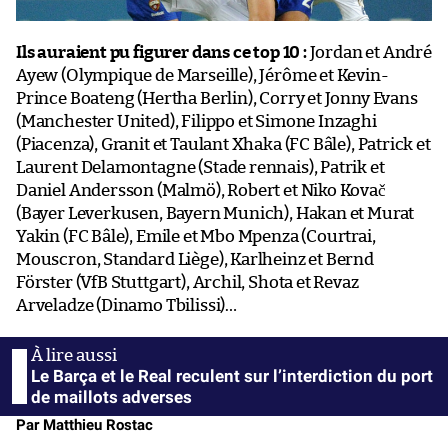
Ils auraient pu figurer dans ce top 10 :
Jordan et André
Ayew (Olympique de Marseille), Jérôme et Kevin-
Prince Boateng (Hertha Berlin), Corry et Jonny Evans
(Manchester United), Filippo et Simone Inzaghi
(Piacenza), Granit et Taulant Xhaka (FC Bâle), Patrick et
Laurent Delamontagne (Stade rennais), Patrik et
Daniel Andersson (Malmö), Robert et Niko Kovač
(Bayer Leverkusen, Bayern Munich), Hakan et Murat
Yakin (FC Bâle), Emile et Mbo Mpenza (Courtrai,
Mouscron, Standard Liège), Karlheinz et Bernd
Förster (VfB Stuttgart), Archil, Shota et Revaz
Arveladze (Dinamo Tbilissi)…
Le Barça et le Real reculent sur l’interdiction du port
de maillots adverses
Par Matthieu Rostac