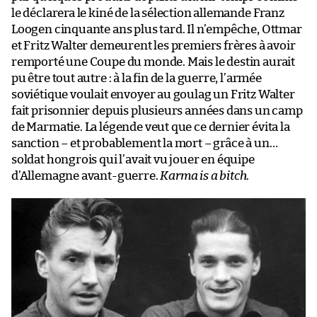
le déclarera le kiné de la sélection allemande Franz
Loogen cinquante ans plus tard. Il n’empêche, Ottmar
et Fritz Walter demeurent les premiers frères à avoir
remporté une Coupe du monde. Mais le destin aurait
pu être tout autre : à la fin de la guerre, l’armée
soviétique voulait envoyer au goulag un Fritz Walter
fait prisonnier depuis plusieurs années dans un camp
de Marmatie. La légende veut que ce dernier évita la
sanction – et probablement la mort – grâce à un…
soldat hongrois qui l’avait vu jouer en équipe
d’Allemagne avant-guerre.
Karma is a bitch
.