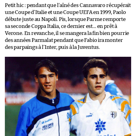
Petit hic : pendant que l’aîné des Cannavaro récupérait
une Coupe d’Italie et une Coupe UEFA en 1999, Paolo
débute juste au Napoli. Pis, lorsque Parme remporte
sa seconde Coppa Italia, ce dernier est… en prêt à
Verone. En revanche, il se mangera la fin bien pourrie
des années Parmalat pendant que Fabio ira monter
des parpaings à l’Inter, puis à la Juventus.