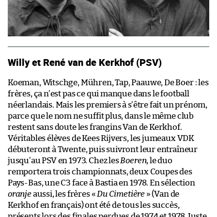
Willy et René van de Kerkhof (PSV)
Koeman, Witschge, Mühren, Tap, Paauwe, De Boer : les
frères, ça n’est pas ce qui manque dans le football
néerlandais. Mais les premiers à s’être fait un prénom,
parce que le nom ne suffit plus, dans le même club
restent sans doute les frangins Van de Kerkhof.
Véritables élèves de Kees Rijvers, les jumeaux VDK
débuteront à Twente, puis suivront leur entraîneur
jusqu’au PSV en 1973. Chez les
Boeren
, le duo
remportera trois championnats, deux Coupes des
Pays-Bas, une C3 face à Bastia en 1978. En sélection
oranje
aussi, les frères «
Du Cimetière
» (Van de
Kerkhof en français) ont été de tous les succès,
présents lors des finales perdues de 1974 et 1978. Juste