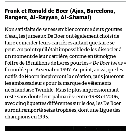
Frank et Ronald de Boer (Ajax, Barcelona,
Rangers, Al-Rayyan, Al-Shamal)
Non satisfaits de se ressembler comme deux gouttes
d’eau, les jumeaux De Boer ont également choisi de
faire coïncider leurs carrières autant que faire se
peut. Au point qu’il était impossible de les dissocier à
un moment de leur carrière, comme en témoigne
l’offre de 18 millions de livres pour les «
De Boer twins
»
formulée par Arsenal en 1997. Au point, aussi, que les
natifs de Hoorn inspireront la création, puis joueront
les ambassadeurs pour la marque de vêtements
néerlandaise Twinlife. Mais le plus impressionnant
reste sans doute leur palmarès : entre 1988 et 2006,
avec cinq liquettes différentes sur le dos, les De Boer
auront remporté seize trophées, dont une Ligue des
champions en 1995.