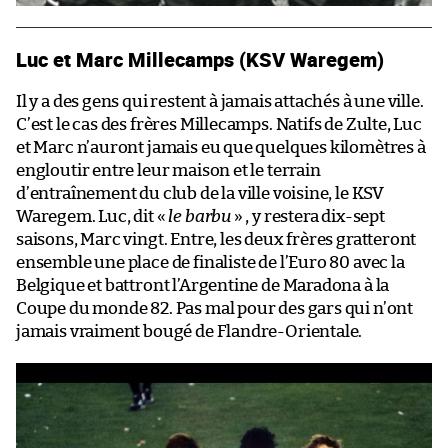
Luc et Marc Millecamps (KSV Waregem)
Il y a des gens qui restent à jamais attachés à une ville.
C’est le cas des frères Millecamps. Natifs de Zulte, Luc
et Marc n’auront jamais eu que quelques kilomètres à
engloutir entre leur maison et le terrain
d’entraînement du club de la ville voisine, le KSV
Waregem. Luc, dit «
le barbu
» , y restera dix-sept
saisons, Marc vingt. Entre, les deux frères gratteront
ensemble une place de finaliste de l’Euro 80 avec la
Belgique et battront l’Argentine de Maradona à la
Coupe du monde 82. Pas mal pour des gars qui n’ont
jamais vraiment bougé de Flandre-Orientale.