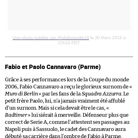
Une photo publiée par @philipneville18
le 30 Mars 2016 à
22h16 PDT
Fabio et Paolo Cannavaro (Parme)
Grâce à ses performances lors de la Coupe du monde
2006, Fabio Cannavaro a reçu le glorieux surnom de «
Muro di Berlin
» par les fans de la
Squadra Azzurra
. Le
petit frère Paolo, lui, n’a jamais vraiment été affublé
d’un surnom. Mais si cela devait être le cas, «
Badtimer
» lui siérait à merveille. Défenseur plus que
correct de Serie A, comme l’attestent ses passages au
Napoli puis à Sassuolo, le cadet des Cannavaro aura
débuté sa carrière dans l’ombre de Fabio à Parme.