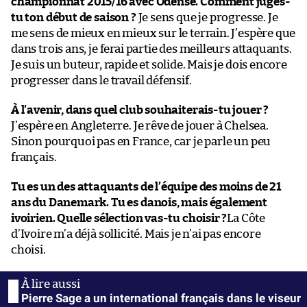
championnat 2015/16 avec Odense. Comment juges-
tu ton début de saison ?
Je sens que je progresse. Je
me sens de mieux en mieux sur le terrain. J’espère que
dans trois ans, je ferai partie des meilleurs attaquants.
Je suis un buteur, rapide et solide. Mais je dois encore
progresser dans le travail défensif.
À l’avenir, dans quel club souhaiterais-tu jouer ?
J’espère en Angleterre. Je rêve de jouer à Chelsea.
Sinon pourquoi pas en France, car je parle un peu
français.
Tu es un des attaquants de l’équipe des moins de 21
ans du Danemark. Tu es danois, mais également
ivoirien. Quelle sélection vas-tu choisir ?
La Côte
d’Ivoire m’a déjà sollicité. Mais je n’ai pas encore
choisi.
Pierre Sage a un international français dans le viseur