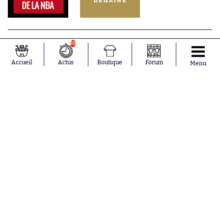
10
Accueil
Actus
Boutique
Forum
Menu
Abonnements
Contacts
La boutique SO PRESS
Mentions légales
Conditions générales d'utilisation
Publicité
Consentement RGPD
Recrutement
Joueurs en
Équipes en
tendance
tendance
Mohamed
Chelsea
Salah
Paris Saint-
Mykhailo
Germain
Mudryk
Bordeaux
Neymar
Olympique
Khalis Merah
lyonnais
Loïs Openda
FIFA