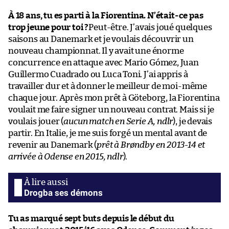
À 18 ans, tu es parti à la Fiorentina. N’était-ce pas
trop jeune pour toi ?
Peut-être. J’avais joué quelques
saisons au Danemark et je voulais découvrir un
nouveau championnat. Il y avait une énorme
concurrence en attaque avec Mario Gómez, Juan
Guillermo Cuadrado ou Luca Toni. J’ai appris à
travailler dur et à donner le meilleur de moi-même
chaque jour. Après mon prêt à Göteborg, la Fiorentina
voulait me faire signer un nouveau contrat. Mais si je
voulais jouer (
aucun match en Serie A, ndlr
), je devais
partir. En Italie, je me suis forgé un mental avant de
revenir au Danemark (
prêt à Brøndby en 2013-14 et
arrivée à Odense en 2015, ndlr
).
Drogba ses démons
Tu as marqué sept buts depuis le début du