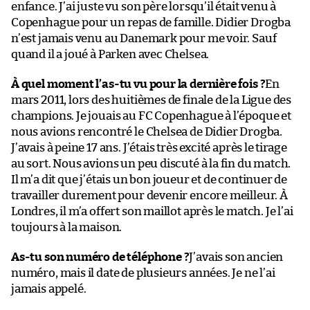
enfance. J’ai juste vu son père lorsqu’il était venu à
Copenhague pour un repas de famille. Didier Drogba
n’est jamais venu au Danemark pour me voir. Sauf
quand il a joué à Parken avec Chelsea.
À quel moment l’as-tu vu pour la dernière fois ?
En
mars 2011, lors des huitièmes de finale de la Ligue des
champions. Je jouais au FC Copenhague à l’époque et
nous avions rencontré le Chelsea de Didier Drogba.
J’avais à peine 17 ans. J’étais très excité après le tirage
au sort. Nous avions un peu discuté à la fin du match.
Il m’a dit que j’étais un bon joueur et de continuer de
travailler durement pour devenir encore meilleur. À
Londres, il m’a offert son maillot après le match. Je l’ai
toujours à la maison.
As-tu son numéro de téléphone ?
J’avais son ancien
numéro, mais il date de plusieurs années. Je ne l’ai
jamais appelé.