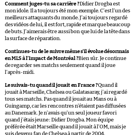
Comment juges-tu sa carrière ?
Didier Drogba est
mon idole. Il a toujours été mon exemple. C’est l’un des
meilleurs attaquants du monde. J’ai toujours regardé
des vidéos de lui, il est fort, rapide et marque beaucoup
de buts. J’aimerais être aussi bon que lui de la tête dans
la surface de réparation.
Continues-tu de le suivre même s’il évolue désormais
en MLS à l’Impact de Montréal ?
Bien sûr. Je continue
de regarder ses matchs seulement quand il joue
l’après-midi.
Le suivais-tu quand il jouait en France ?
Quand il
jouait à Marseille, Chelsea ou Galatasaray, j’ai regardé
tous ses matchs. Pas quand il jouait au Mans ou à
Guingamp, car les rencontres n’étaient pas diffusées
au Danemark. Je n’avais qu’un seul joueur favori
quand j’étais jeune : Didier Drogba. Mon équipe
préférée était Marseille quand il jouait à l’OM, mais je
suis devenu fan de Chelsea à partir de 2004.