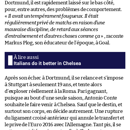
Dortmund, il est rapidement laissé sur le bas côté,
pour, entre autres, des problèmes de comportement.
«
Il avait un tempérament fougueux. Il était
régulièrement privé de matchs en raison d’une
mauvaise discipline, de retard aux séances
d’entraînement et d’autres choses comme ça
» , raconte
Markus Plog, son éducateur de l’époque, à Goal.
Italians do it better in Chelsea
Après son échec à Dortmund, il se relance et s’impose
à Stuttgart à seulement 19 ans, et tente alors
d’exploser réellement à la Roma. Pari gagnant,
puisque au bout d’une seule saison, Antonio Conte
souhaite le faire venir à Chelsea. Sauf que le destin, et
surtout son corps, en décide autrement. Une rupture
du ligament croisé antérieur qui annule le transfert et
le prive de l’Euro 2016 avec l’Allemagne. Tant pis, il se