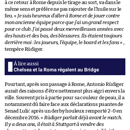
à ce retour à Rome depuis le tirage au sort, va dans le
même sens et préfère ne pas rajouter de l’huile sur le
feu. «
Je suis heureux d’aller à Rome et de jouer contre
mon ancienne équipe parce que j’ai un grand respect
pour ce club. J’ai passé deux merveilleuses années avec
des hauts et des bas, des blessures. Ils étaient toujours
derrière moi : les joueurs, l’équipe, le board et les fans
» ,
tempère Rüdiger.
Chelsea et la Roma régalent au Bridge
Pourtant, après son passage à Rome, Antonio Rüdiger
aurait des raisons d’être nettement plus aigri envers la
ville. Souvent pris à partie pour sa couleur de peau, il a
notamment dû faire face aux déclarations puantes de
Senad Lulić après un derby houleux remporté 2-0 en
décembre 2016. «
Rüdiger parlait déjà avant le match.
Il y a deux ans, il était à Stuttgart à vendre des