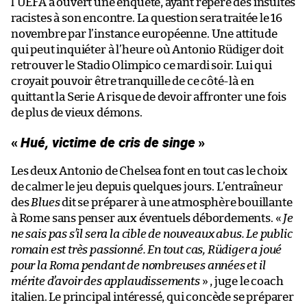
l’UEFA a ouvert une enquête, ayant repéré des insultes
racistes à son encontre. La question sera traitée le 16
novembre par l’instance européenne. Une attitude
qui peut inquiéter à l’heure où Antonio Rüdiger doit
retrouver le Stadio Olimpico ce mardi soir. Lui qui
croyait pouvoir être tranquille de ce côté-là en
quittant la Serie A risque de devoir affronter une fois
de plus de vieux démons.
«
Hué, victime de cris de singe
»
Les deux Antonio de Chelsea font en tout cas le choix
de calmer le jeu depuis quelques jours. L’entraîneur
des
Blues
dit se préparer à une atmosphère bouillante
à Rome sans penser aux éventuels débordements. «
Je
ne sais pas s’il sera la cible de nouveaux abus. Le public
romain est très passionné. En tout cas, Rüdiger a joué
pour la Roma pendant de nombreuses années et il
mérite d’avoir des applaudissements
» , juge le coach
italien. Le principal intéressé, qui concède se préparer