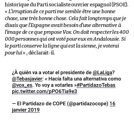
historique du Parti socialiste ouvrier espagnol (PSOE).
«
L’irruption de ce parti me semble être une bonne
chose, une très bonne chose. Cela fait longtemps que je
disais que l’Espagne avait besoin d’une alternative à
l’image de ce que propose Vox. On doit respecter les 400
000 personnes qui ont voté pour eux en Andalousie. Si
le parti conserve la ligne qui est la sienne, je voterai
pour lui
» , déclarait-il.
¿À quién va a votar el presidente de
@LaLiga
?
@Tebasjavier
: « Hacía falta una alternativa como
@vox_es
. Yo voy a votarles »
#PartidazoTebas
pic.twitter.com/pPO6Tia9e3
— El Partidazo de COPE (@partidazocope)
16
janvier 2019