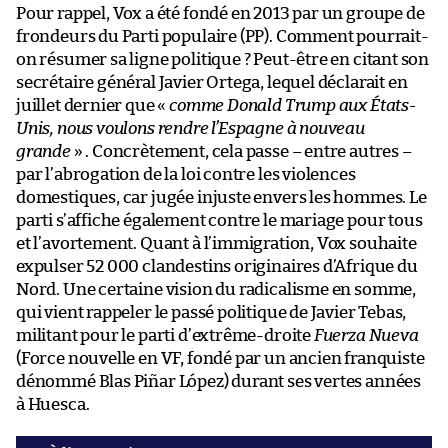
Pour rappel, Vox a été fondé en 2013 par un groupe de
frondeurs du Parti populaire (PP). Comment pourrait-
on résumer sa ligne politique ? Peut-être en citant son
secrétaire général Javier Ortega, lequel déclarait en
juillet dernier que «
comme Donald Trump aux États-
Unis, nous voulons rendre l’Espagne à nouveau
grande
» . Concrètement, cela passe – entre autres –
par l’abrogation de la loi contre les violences
domestiques, car jugée injuste envers les hommes. Le
parti s’affiche également contre le mariage pour tous
et l’avortement. Quant à l’immigration, Vox souhaite
expulser 52 000 clandestins originaires d’Afrique du
Nord. Une certaine vision du radicalisme en somme,
qui vient rappeler le passé politique de Javier Tebas,
militant pour le parti d’extrême-droite
Fuerza Nueva
(Force nouvelle en VF, fondé par un ancien franquiste
dénommé Blas Piñar López) durant ses vertes années
à Huesca.