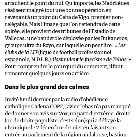
arrachent le point du nul. Qu’importe, les Madrilènes
réalisent malgré tout une bonne opération en
revenant à un point du Celta de Vigo, premier non-
relégable. Mais l’image que l’on retiendra de cette
soirée, elle provient des tribunes de l’Estadio de
Vallecas : une banderole déployée par les Bukaneros,
groupe ultra du Rayo, sur laquelle on peut lire : «
Les
clubs de la LFP
(ligue de football professionnel
espagnole, N.D.L.R.)
dissimulent le fascisme de Tebas.
»
Pour comprendre le pourquoi du comment, il faut
remonter quelques jours en arrière.
Dans le plus grand des calmes
Invité lundi dernier par la radio d’obédience
catholique Cadena COPE, Javier Tebas n’a pas manqué
de donner son avis sur Vox, un parti d’extrême-droite
(ou de droite populiste, c’est selon) qui a défrayé la
chronique le 2 décembre dernier en faisant son
entrée au parlement de la région andalouse, bastion