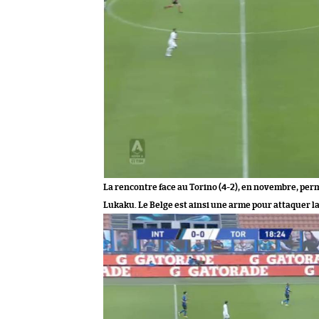
La rencontre face au Torino (4-2), en novembre, perm
Lukaku. Le Belge est ainsi une arme pour attaquer 