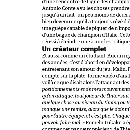
d’une rencontre de Ligue des champion
Antonio Conte a vu les choses prendre 
jusqu’à un fait : un peu moins de deux
bien devenu ce qu’il a toujours rêvé d’
une guêpe capable de piquer de n’import
d’une bague de champion d’Italie. Cette
réussi à éteindre une à une les criti
Un créateur complet
Et aussi comme un étudiant. Aucun mystè
des années, c’est d’abord en développ
entretenant son amour du jeu. Malin, l’I
compte sur la plate-forme vidéo d’ana
voilà ce que disait alors l’attaquant de
positionnements et de mes mouvements, 
qu’on attaque, tout joueur de l’Inter sait
quelque chose au niveau du timing ou tec
manque une remise, alors que je dois m’a
pour l’autre équipe, et c’est plié. Chaqu
pouvoir faire mal. »
Romelu Lukaku a éga
commencer par ceux précieux de Thierr