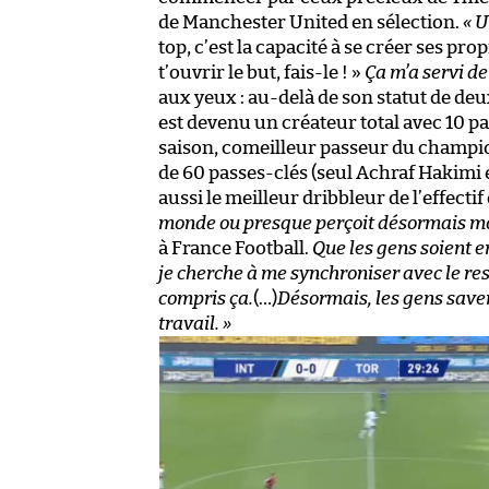
de Manchester United en sélection.
« U
top, c’est la capacité à se créer ses pro
t’ouvrir le but, fais-le ! »
Ça m’a servi de 
aux yeux : au-delà de son statut de de
est devenu un créateur total avec 10 pa
saison, comeilleur passeur du champio
de 60 passes-clés (seul Achraf Hakimi e
aussi le meilleur dribbleur de l’effectif 
monde ou presque perçoit désormais mon
à France Football.
Que les gens soient en
je cherche à me synchroniser avec le reste
compris ça.
(…)
Désormais, les gens savent
travail. »