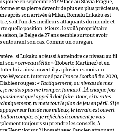
s jouée en septembre 2019 face au Slavia Prague,
forme et sa pierre devenir de plus en plus précieuse,
 ans après son arrivée à Milan, Romelu Lukaku est
être, soit l’un des meilleurs attaquants du monde et
e quelle position. Mieux : le voilà propriétaire
 saison, le Belge de 27 ans semble surtout avoir
ques entourant son cas. Comme un ouragan.
re : si Lukaku a réussi à atteindre ce niveau au fil
ant son
« cerveau d’élite »
(Roberto Martínez) et en
nter lui a ainsi ouvert il y a plusieurs mois un
lyse Wyscout. Interrogé par
France Football
fin 2020,
s Diables rouges :
« Tactiquement, au niveau de mes
je ne dois pas me tromper. Jamais.
(…)
À chaque fois
 quasiment quel appel il doit faire. Donc, si tu rates
hniquement, tu mets tout le plan de jeu en péril. Si je
ppuyer sur l’un de nos milieux, le terrain est ouvert
e ballon compte, et je réfléchis à comment je vais
lement toujours su prendre les conseils, à
y Henry lorsqu’il bossait avec l’ancien attaquant