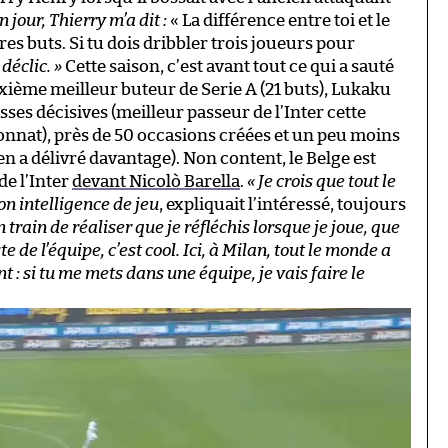
n jour, Thierry m’a dit :
« La différence entre toi et le
pres buts. Si tu dois dribbler trois joueurs pour
déclic. »
Cette saison, c’est avant tout ce qui a sauté
uxième meilleur buteur de Serie A (21 buts), Lukaku
sses décisives (meilleur passeur de l’Inter cette
nnat), près de 50 occasions créées et un peu moins
n a délivré davantage). Non content, le Belge est
de l’Inter
devant Nicolò Barella
.
« Je crois que tout le
 intelligence de jeu
, expliquait l’intéressé, toujours
 train de réaliser que je réfléchis lorsque je joue, que
 de l’équipe, c’est cool. Ici, à Milan, tout le monde a
 : si tu me mets dans une équipe, je vais faire le