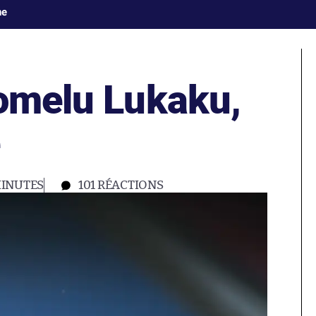
ne
Romelu Lukaku,
MINUTES
101
RÉACTIONS