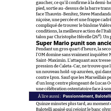
gaucher, ce qu’il confirme à la demi-h
pied, sortie au-dessus de la barre tran
face Thauvin-Benítez, Steve Mandanda 
niçoise, une percée et une frappe cadr
compliqué de trouver le binôme Valèr
conditions, la meilleure action de l’Ita
e
talon par Christophe Hérelle (26
). Un
Super Mario punit son anci
Pendant un gros quart d’heure, la seco
l’OM domine sans vraiment inquiéter Ni
Saint-Maximin. L’attaquant aux tresse
pression de Ćaleta-Car, ne trouve que l
un nouveau hold-up azuréen, qui dans 
contre Lyon. Sauf que les Marseillais 
d’un long centre plongeant de Lucas Oc
une célébration ostentatoire face à so
Passionnément, Balotelli
Quinze minutes plus tard, au moment d
Balotelli apaisé qui rejoint le banc oly