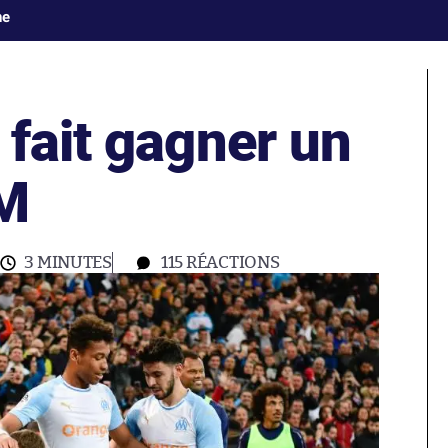
ne
fait gagner un
OM
3 MINUTES
115
RÉACTIONS