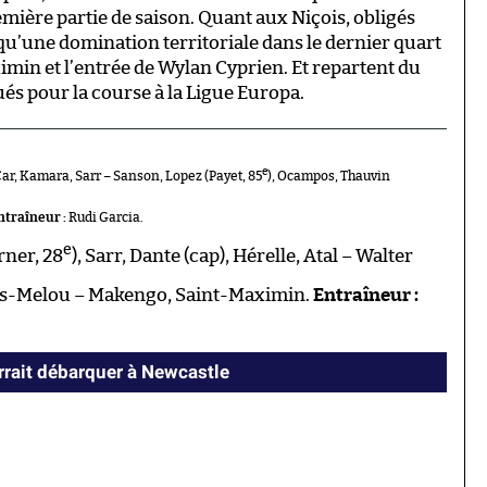
ière partie de saison. Quant aux Niçois, obligés
 qu’une domination territoriale dans le dernier quart
imin et l’entrée de Wylan Cyprien. Et repartent du
s pour la course à la Ligue Europa.
e
r, Kamara, Sarr – Sanson, Lopez (Payet, 85
), Ocampos, Thauvin
ntraîneur :
Rudi Garcia.
e
rner, 28
), Sarr, Dante (cap), Hérelle, Atal – Walter
ees-Melou – Makengo, Saint-Maximin.
Entraîneur :
rrait débarquer à Newcastle