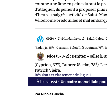
comme une âme en peine durant la prem
d’attaquer, ils peinent à proposer plus
d’heure, malgré l’activité de Saint-Max
Vélodrome bredouilles et mal embarqué
OM (4-4-2) :
Mandanda (cap) – Sakaï, Ćaleta-Ca
e
e
(Radonjić, 85
) – Germain, Balotelli (Strootman, 75
).
E
Nice (5-3-2) :
Benítez – Jallet (Bu
e
e
(Cyprien, 67
), Tameze (Sacko, 78
), L
Patrick Vieira.
Résultats et classement de Ligue 1
Un cadre marseillais pou
Par Nicolas Jucha