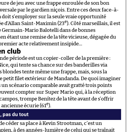
eure de jeu avec une frappe enroulée de son bon
sversale par le gardien niçois. Entre ces deux face-à-
doit s’employer sur la seule vraie opportunité
e
ée d’Allan Saint-Maximin (23
). Côté marseillais, il est
e Germain-Mario Balotelli dans de bonnes
lien étant une remise de la tête vicieuse, dégagée du
 premier acte relativement insipide…
en club
nde période est un copier-coller de la première :
ce, qui tente sa chance sur des banderilles via
s blondes tente même une frappe, mais, sous la
e petit filet extérieur de Mandanda. De quoi imaginer
un scénario comparable avait gratté trois points
peuvent compter sur Super Mario qui, à la réception
ampos, trompe Benítez de la tête avant de s’offrir
e
n ancienne écurie (61
).
, pas du tout
e céder sa place à Kevin Strootman, c’est un
mpien, à des années-lumière de celui qui se traînait