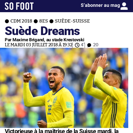
S’abonner au mag
CDM 2018
8ES
SUÈDE-SUISSE
Suède Dreams
Par Maxime Brigand, au stade Krestovski
LE MARDI 03 JUILLET 2018 À 19:32
4'
20
Victorieuse à la maîtrise de la Suisse mardi, la