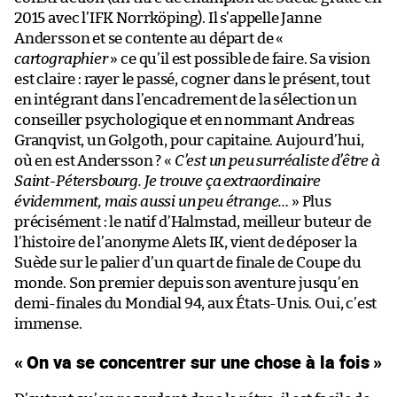
2015 avec l’IFK Norrköping). Il s’appelle Janne
Andersson et se contente au départ de «
cartographier
» ce qu’il est possible de faire. Sa vision
est claire : rayer le passé, cogner dans le présent, tout
en intégrant dans l’encadrement de la sélection un
conseiller psychologique et en nommant Andreas
Granqvist, un Golgoth, pour capitaine. Aujourd’hui,
où en est Andersson ? «
C’est un peu surréaliste d’être à
Saint-Pétersbourg. Je trouve ça extraordinaire
évidemment, mais aussi un peu étrange…
» Plus
précisément : le natif d’Halmstad, meilleur buteur de
l’histoire de l’anonyme Alets IK, vient de déposer la
Suède sur le palier d’un quart de finale de Coupe du
monde. Son premier depuis son aventure jusqu’en
demi-finales du Mondial 94, aux États-Unis. Oui, c’est
immense.
« On va se concentrer sur une chose à la fois »