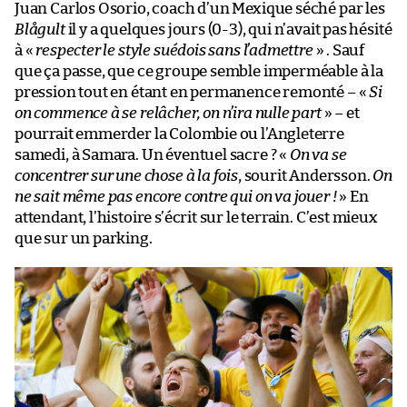
Juan Carlos Osorio, coach d’un Mexique séché par les
Blågult
il y a quelques jours (0-3), qui n’avait pas hésité
à «
respecter le style suédois sans l’admettre
» . Sauf
que ça passe, que ce groupe semble imperméable à la
pression tout en étant en permanence remonté – «
Si
on commence à se relâcher, on n’ira nulle part
» – et
pourrait emmerder la Colombie ou l’Angleterre
samedi, à Samara. Un éventuel sacre ? «
On va se
concentrer sur une chose à la fois
, sourit Andersson.
On
ne sait même pas encore contre qui on va jouer !
» En
attendant, l’histoire s’écrit sur le terrain. C’est mieux
que sur un parking.