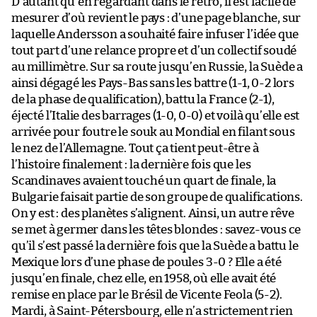
D’autant qu’en regardant dans le rétro, il est facile de
mesurer d’où revient le pays : d’une page blanche, sur
laquelle Andersson a souhaité faire infuser l’idée que
tout part d’une relance propre et d’un collectif soudé
au millimètre. Sur sa route jusqu’en Russie, la Suède a
ainsi dégagé les Pays-Bas sans les battre (1-1, 0-2 lors
de la phase de qualification), battu la France (2-1),
éjecté l’Italie des barrages (1-0, 0-0) et voilà qu’elle est
arrivée pour foutre le souk au Mondial en filant sous
le nez de l’Allemagne. Tout ça tient peut-être à
l’histoire finalement : la dernière fois que les
Scandinaves avaient touché un quart de finale, la
Bulgarie faisait partie de son groupe de qualifications.
On y est : des planètes s’alignent. Ainsi, un autre rêve
se met à germer dans les têtes blondes : savez-vous ce
qu’il s’est passé la dernière fois que la Suède a battu le
Mexique lors d’une phase de poules 3-0 ? Elle a été
jusqu’en finale, chez elle, en 1958, où elle avait été
remise en place par le Brésil de Vicente Feola (5-2).
Mardi, à Saint-Pétersbourg, elle n’a strictement rien