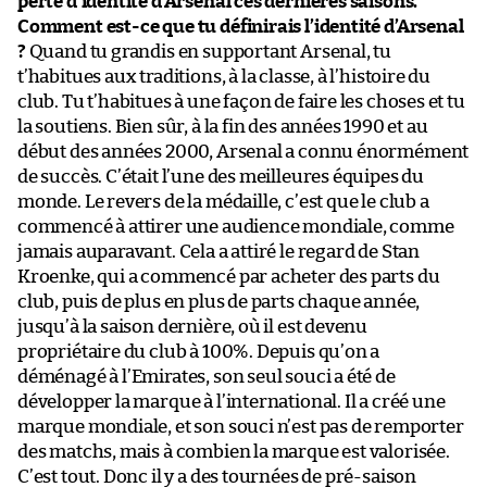
perte d’identité d’Arsenal ces dernières saisons.
Comment est-ce que tu définirais l’identité d’Arsenal
?
Quand tu grandis en supportant Arsenal, tu
t’habitues aux traditions, à la classe, à l’histoire du
club. Tu t’habitues à une façon de faire les choses et tu
la soutiens. Bien sûr, à la fin des années 1990 et au
début des années 2000, Arsenal a connu énormément
de succès. C’était l’une des meilleures équipes du
monde. Le revers de la médaille, c’est que le club a
commencé à attirer une audience mondiale, comme
jamais auparavant. Cela a attiré le regard de Stan
Kroenke, qui a commencé par acheter des parts du
club, puis de plus en plus de parts chaque année,
jusqu’à la saison dernière, où il est devenu
propriétaire du club à 100%. Depuis qu’on a
déménagé à l’Emirates, son seul souci a été de
développer la marque à l’international. Il a créé une
marque mondiale, et son souci n’est pas de remporter
des matchs, mais à combien la marque est valorisée.
C’est tout. Donc il y a des tournées de pré-saison