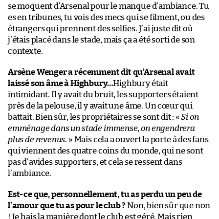
se moquent d’Arsenal pour le manque d’ambiance. Tu
es en tribunes, tu vois des mecs qui se filment, ou des
étrangers qui prennent des selfies. J’ai juste dit où
j’étais placé dans le stade, mais ça a été sorti de son
contexte.
Arsène Wenger a récemment dit qu’Arsenal avait
laissé son âme à Highbury…
Highbury était
intimidant. Il y avait du bruit, les supporters étaient
près de la pelouse, il y avait une âme. Un cœur qui
battait. Bien sûr, les propriétaires se sont dit : «
Si on
emménage dans un stade immense, on engendrera
plus de revenus.
» Mais cela a ouvert la porte à des fans
qui viennent des quatre coins du monde, qui ne sont
pas d’avides supporters, et cela se ressent dans
l’ambiance.
Est-ce que, personnellement, tu as perdu un peu de
l’amour que tu as pour le club ?
Non, bien sûr que non
! Je hais la manière dont le club est géré. Mais rien