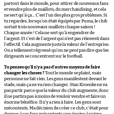
partout dans le monde, pour attirer de nouveaux fans
et vendre plus de maillots, du merchandising, et cela
ne sert qu’à ça… C’est l’un des plus gros problèmes. Si
tu regardes, lorsqu’on était équipés par Puma, le club
sortait trois nouveaux maillots chaque saison !
Chaque année ! Cela ne sert qu’à engendrer de
l’argent. Et c’est de l’argent qui n’est pas réinvesti dans
l’effectif. Cela augmente juste la valeur de l’entreprise.
On a tellement régressé qu’on ne peut pas dire que les
dirigeants se concentrent sur le football.
Tu penses qu’il n’y a pas d’autres moyens de faire
changer les choses ?
Tout le monde se plaint, mais
personne ne fait rien. Les gens manifestent devant le
stade, mais ça ne va rien changer. Stan Kroenke ne va
pas partir parce que la valeur du club augmente, donc
il ne partira pas à moins de vouloir vendre et faire un
énorme bénéfice. Il n’y a rien à faire. Les gens sont
mécontents. Ma décision de créer ce club, c’était pour
donner à ces fans mécontents une équipe à suivre