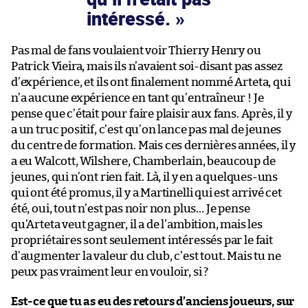
intéressé.
Pas mal de fans voulaient voir Thierry Henry ou
Patrick Vieira, mais ils n’avaient soi-disant pas assez
d’expérience, et ils ont finalement nommé Arteta, qui
n’a aucune expérience en tant qu’entraîneur ! Je
pense que c’était pour faire plaisir aux fans. Après, il y
a un truc positif, c’est qu’on lance pas mal de jeunes
du centre de formation. Mais ces dernières années, il y
a eu Walcott, Wilshere, Chamberlain, beaucoup de
jeunes, qui n’ont rien fait. Là, il y en a quelques-uns
qui ont été promus, il y a Martinelli qui est arrivé cet
été, oui, tout n’est pas noir non plus… Je pense
qu’Arteta veut gagner, il a de l’ambition, mais les
propriétaires sont seulement intéressés par le fait
d’augmenter la valeur du club, c’est tout. Mais tu ne
peux pas vraiment leur en vouloir, si ?
Est-ce que tu as eu des retours d’anciens joueurs, sur