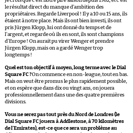
Je crois que c’est notre pire saison depuis 1982, et c’est
le résultat direct du manque d’ambition des
propriétaires. Regarde Liverpool ! Il y a 10 ou 15 ans, ils
étaient à notre place. Mais ils ont bien investi, ils ont
pris Jürgen Klopp, lui ont donné du temps et de
l’argent, et regarde où ils en sont, ils sont champions
d’Europe ! On aurait pu virer Wenger et prendre
Jürgen Klopp, mais on a gardé Wenger trop
longtemps !
Quel est ton objectif à moyen, long terme avec le Dial
Square FC ?
On commence en non-league, tout en bas.
Mais on veut être promus le plus rapidement possible,
et on espère que dans dix ou vingt ans, on jouera
professionnellement dans une des quatre premières
divisions.
Vous ne serez pas tout près du Nord de Londres (le
Dial Square FC jouera à Addlestone, à 70 kilomètres
de l’Emirates), est-ce que ce sera un problème au