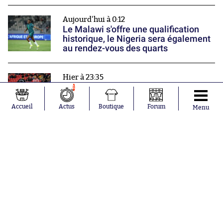
Aujourd'hui à 0:12
Le Malawi s'offre une qualification
historique, le Nigeria sera également
au rendez-vous des quarts
Hier à 23:35
Steven Nzonzi explique pourquoi il a
1
choisi Dunkerque
Accueil
Actus
Boutique
Forum
Menu
Hier à 23:02
Le PSG perd son premier trophée de
la saison
Nos partenaires