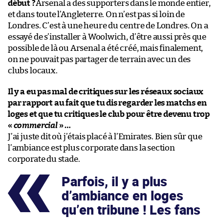
début ?
Arsenal a des supporters dans le monde entier,
et dans toute l’Angleterre. On n’est pas si loin de
Londres. C’est à une heure du centre de Londres. On a
essayé de s’installer à Woolwich, d’être aussi près que
possible de là ou Arsenal a été créé, mais finalement,
on ne pouvait pas partager de terrain avec un des
clubs locaux.
Il y a eu pas mal de critiques sur les réseaux sociaux
par rapport au fait que tu dis regarder les matchs en
loges et que tu critiques le club pour être devenu trop
«
commercial
» …
J’ai juste dit où j’étais placé à l’Emirates. Bien sûr que
l’ambiance est plus corporate dans la section
corporate du stade.
Parfois, il y a plus
d’ambiance en loges
qu’en tribune ! Les fans