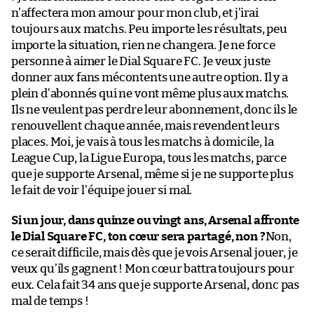
n’affectera mon amour pour mon club, et j’irai
toujours aux matchs. Peu importe les résultats, peu
importe la situation, rien ne changera. Je ne force
personne à aimer le Dial Square FC. Je veux juste
donner aux fans mécontents une autre option. Il y a
plein d’abonnés qui ne vont même plus aux matchs.
Ils ne veulent pas perdre leur abonnement, donc ils le
renouvellent chaque année, mais revendent leurs
places. Moi, je vais à tous les matchs à domicile, la
League Cup, la Ligue Europa, tous les matchs, parce
que je supporte Arsenal, même si je ne supporte plus
le fait de voir l’équipe jouer si mal.
Si un jour, dans quinze ou vingt ans, Arsenal affronte
le Dial Square FC, ton cœur sera partagé, non ?
Non,
ce serait difficile, mais dès que je vois Arsenal jouer, je
veux qu’ils gagnent ! Mon cœur battra toujours pour
eux. Cela fait 34 ans que je supporte Arsenal, donc pas
mal de temps !