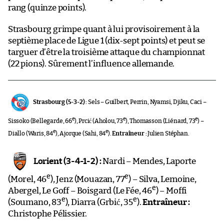
rang (quinze points).
Strasbourg grimpe quant à lui provisoirement à la
septième place de Ligue 1 (dix-sept points) et peut se
targuer d’être la troisième attaque du championnat
(22 pions). Sûrement l’influence allemande.
Strasbourg (5-3-2) :
Sels – Guilbert, Perrin, Nyamsi, Djiku, Caci –
e
e
e
Sissoko (Bellegarde, 66
), Prcić (Aholou, 73
), Thomasson (Liénard, 73
) –
e
e
Diallo (Waris, 84
), Ajorque (Sahi, 84
).
Entraîneur :
Julien Stéphan.
Lorient (3-4-1-2) :
Nardi – Mendes, Laporte
e
e
(Morel, 46
), Jenz (Mouazan, 77
) – Silva, Lemoine,
e
Abergel, Le Goff – Boisgard (Le Fée, 46
) – Moffi
e
e
(Soumano, 83
), Diarra (Grbić, 35
).
Entraîneur :
Christophe Pélissier.