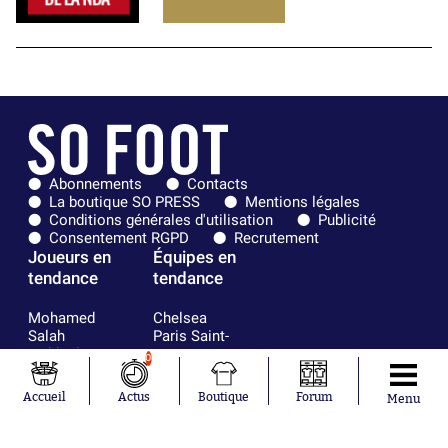
Abonnements
Contacts
La boutique SO PRESS
Mentions légales
Conditions générales d'utilisation
Publicité
Consentement RGPD
Recrutement
Joueurs en
Équipes en
tendance
tendance
Mohamed
Chelsea
Salah
Paris Saint-
Mykhailo
Germain
0
Mudryk
Bordeaux
Neymar
Olympique
Accueil
Actus
Boutique
Forum
Menu
Khalis Merah
lyonnais
Loïs Openda
FIFA
Moussa
Real Madrid