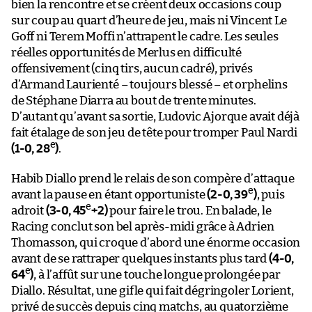
bien la rencontre et se créent deux occasions coup
sur coup au quart d’heure de jeu, mais ni Vincent Le
Goff ni Terem Moffi n’attrapent le cadre. Les seules
réelles opportunités de Merlus en difficulté
offensivement (cinq tirs, aucun cadré), privés
d’Armand Laurienté – toujours blessé – et orphelins
de Stéphane Diarra au bout de trente minutes.
D’autant qu’avant sa sortie, Ludovic Ajorque avait déjà
fait étalage de son jeu de tête pour tromper Paul Nardi
e
(1-0, 28
)
.
Habib Diallo prend le relais de son compère d’attaque
e
avant la pause en étant opportuniste
(2-0, 39
)
, puis
e
adroit
(3-0, 45
+2)
pour faire le trou. En balade, le
Racing conclut son bel après-midi grâce à Adrien
Thomasson, qui croque d’abord une énorme occasion
avant de se rattraper quelques instants plus tard
(4-0,
e
64
)
, à l’affût sur une touche longue prolongée par
Diallo. Résultat, une gifle qui fait dégringoler Lorient,
privé de succès depuis cinq matchs, au quatorzième