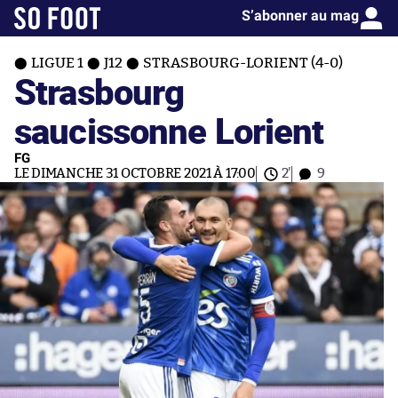
S’abonner au mag
LIGUE 1
J12
STRASBOURG-LORIENT (4-0)
Strasbourg
saucissonne Lorient
FG
LE DIMANCHE 31 OCTOBRE 2021 À 17:00
2'
9