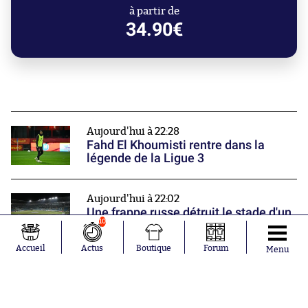
à partir de
34.90€
Aujourd'hui à 22:28
Fahd El Khoumisti rentre dans la
légende de la Ligue 3
Aujourd'hui à 22:02
Une frappe russe détruit le stade d'un
grand club ukrainien
10
Accueil
Actus
Boutique
Forum
Menu
Aujourd'hui à 21:18
Versailles inscrit le premier but de
l'histoire de la Ligue 3
Nos partenaires