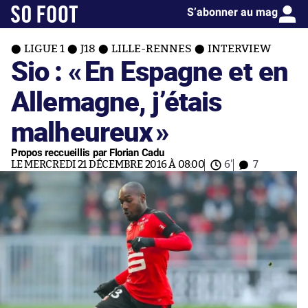
S’abonner au mag
LIGUE 1
J18
LILLE-RENNES
INTERVIEW
Sio : «
En Espagne et en
Allemagne, j’étais
malheureux
»
Propos reccueillis par Florian Cadu
LE MERCREDI 21 DÉCEMBRE 2016 À 08:00
6'
7