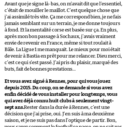
Avant que je signe là-bas, on m’avait dit que l’essentiel,
c’était de mouiller le maillot. C’est quelque chose que
j’ai assimilé très vite. Ça me correspond bien, je ne fais
jamais semblant sur un terrain, je me donne toujours
à fond. Et la mentalité corse est basée sur ça. En plus,
après mon bon passage à Sochaux, j’avais vraiment
envie de revenir en France, même si tout roulait à
Bâle. La Ligue 1 me manquait. Le mieux pour moi était
de venir à Bastia en prêt pour me relancer. Dieu merci,
c’est ce qui s’est passé. J’ai pris du plaisir, marqué des
buts, fait de bonnes prestations…
Et vous avez signé à Rennes, pour qui vous jouez
depuis 2015. Du coup, on se demande si vous avez
enfin décidé de vous installer pour longtemps, vous
qui avez déjà connu huit clubs à seulement vingt-
sept ans.
Rester dans la durée à Rennes, c’est une
décision que j’ai prise, oui. J’en suis à ma deuxième
saison, et je ne suis pas dans l’optique de partir. Bon,
vous savez comment le football se passe, on ne sait pas