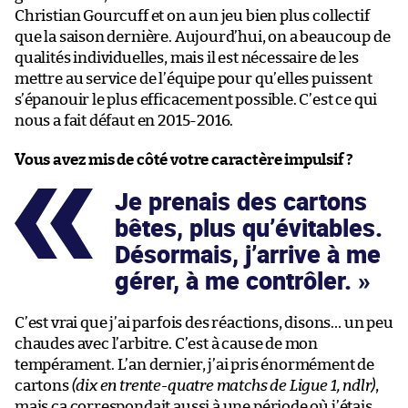
Christian Gourcuff et on a un jeu bien plus collectif
que la saison dernière. Aujourd’hui, on a beaucoup de
qualités individuelles, mais il est nécessaire de les
mettre au service de l’équipe pour qu’elles puissent
s’épanouir le plus efficacement possible. C’est ce qui
nous a fait défaut en 2015-2016.
Vous avez mis de côté votre caractère impulsif ?
Je prenais des cartons
bêtes, plus qu’évitables.
Désormais, j’arrive à me
gérer, à me contrôler.
C’est vrai que j’ai parfois des réactions, disons… un peu
chaudes avec l’arbitre. C’est à cause de mon
tempérament. L’an dernier, j’ai pris énormément de
cartons
(dix en trente-quatre matchs de Ligue 1, ndlr)
,
mais ça correspondait aussi à une période où j’étais