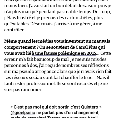
moins bien. J’avais fait un bon début de saison, puis je
n’ai plus marqué pendant pas mal de temps. Du coup,
j’étais frustré et je prenais des cartons bêtes, plus
qu’évitables. Désormais, j’arrive à me gérer, à me
contrôler.
Même quand les médias vous inventent un mauvais
comportement ? On se souvient de Canal Plus qui
vous avait lié
à une fausse polémique en 2015
…
Cette
erreur m’a fait beaucoup de mal. Je me suis mis des
personnes à dos, j’ai reçu de nombreuses réflexions
sur ma pseudo arrogance alors que je n’avais rien fait.
Les réseaux sociaux ont fait chauffer le truc… Mais il
faut rester professionnel. Ils se sont excusés et je ne
suis pas rancunier.
« C’est pas moi qui doit sortir, c’est Quintero »
@gioelpasio
ne parlait pas d’un changement,
mais de pressing! Toutes nos excuses à toi!