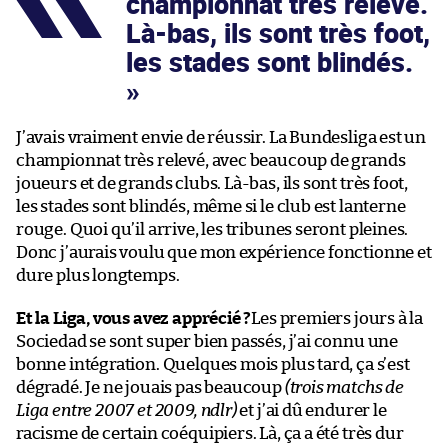
championnat très relevé.
Là-bas, ils sont très foot,
les stades sont blindés.
J’avais vraiment envie de réussir. La Bundesliga est un
championnat très relevé, avec beaucoup de grands
joueurs et de grands clubs. Là-bas, ils sont très foot,
les stades sont blindés, même si le club est lanterne
rouge. Quoi qu’il arrive, les tribunes seront pleines.
Donc j’aurais voulu que mon expérience fonctionne et
dure plus longtemps.
Et la Liga, vous avez apprécié ?
Les premiers jours à la
Sociedad se sont super bien passés, j’ai connu une
bonne intégration. Quelques mois plus tard, ça s’est
dégradé. Je ne jouais pas beaucoup
(trois matchs de
Liga entre 2007 et 2009, ndlr)
et j’ai dû endurer le
racisme de certain coéquipiers. Là, ça a été très dur