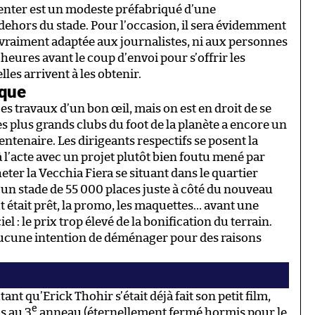
enter est un modeste préfabriqué d’une
dehors du stade. Pour l’occasion, il sera évidemment
 vraiment adaptée aux journalistes, ni aux personnes
eures avant le coup d’envoi pour s’offrir les
lles arrivent à les obtenir.
ique
es travaux d’un bon œil, mais on est en droit de se
s plus grands clubs du foot de la planète a encore un
entenaire. Les dirigeants respectifs se posent la
 à l’acte avec un projet plutôt bien foutu mené par
heter la Vecchia Fiera se situant dans le quartier
re un stade de 55 000 places juste à côté du nouveau
ut était prêt, la promo, les maquettes… avant une
l : le prix trop élevé de la bonification du terrain.
a aucune intention de déménager pour des raisons
tant qu’Erick Thohir s’était déjà fait son petit film,
e
s au 3
anneau (éternellement fermé hormis pour le