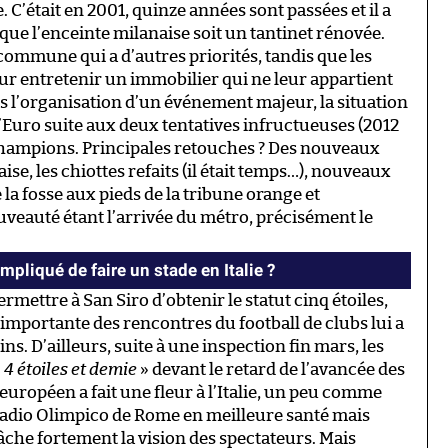
. C’était en 2001, quinze années sont passées et il a
que l’enceinte milanaise soit un tantinet rénovée.
a commune qui a d’autres priorités, tandis que les
ur entretenir un immobilier qui ne leur appartient
ans l’organisation d’un événement majeur, la situation
d’Euro suite aux deux tentatives infructueuses (2012
 champions. Principales retouches ? Des nouveaux
se, les chiottes refaits (il était temps…), nouveaux
la fosse aux pieds de la tribune orange et
veauté étant l’arrivée du métro, précisément le
pliqué de faire un stade en Italie ?
ermettre à San Siro d’obtenir le statut cinq étoiles,
importante des rencontres du football de clubs lui a
ns. D’ailleurs, suite à une inspection fin mars, les
«
4 étoiles et demie
» devant le retard de l’avancée des
européen a fait une fleur à l’Italie, un peu comme
stadio Olimpico de Rome en meilleure santé mais
âche fortement la vision des spectateurs. Mais