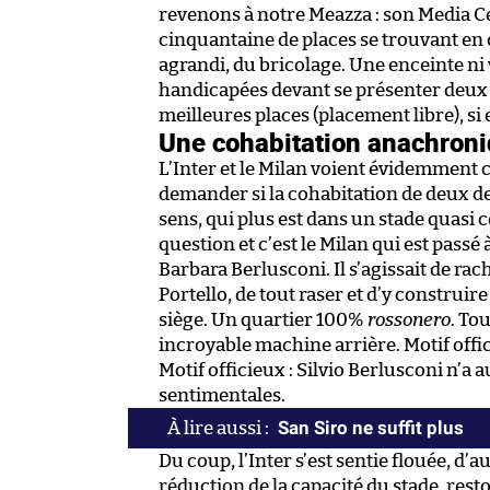
revenons à notre Meazza : son Media C
cinquantaine de places se trouvant en 
agrandi, du bricolage. Une enceinte ni
handicapées devant se présenter deux h
meilleures places (placement libre), si e
Une cohabitation anachron
L’Inter et le Milan voient évidemment c
demander si la cohabitation de deux de
sens, qui plus est dans un stade quasi c
question et c’est le Milan qui est passé
Barbara Berlusconi. Il s’agissait de rac
Portello, de tout raser et d’y construi
siège. Un quartier 100%
rossonero
. To
incroyable machine arrière. Motif officie
Motif officieux : Silvio Berlusconi n’
sentimentales.
San Siro ne suffit plus
Du coup, l’Inter s’est sentie flouée, d’au
réduction de la capacité du stade, resto