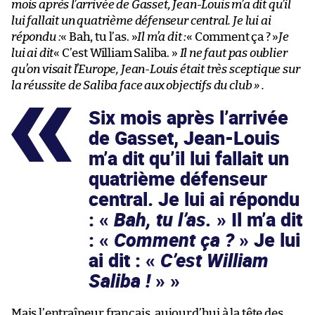
mois après l’arrivée de Gasset, Jean-Louis m’a dit qu’il
lui fallait un quatrième défenseur central. Je lui ai
répondu :
« Bah, tu l’as. »
Il m’a dit :
« Comment ça ? »
Je
lui ai dit
« C’est William Saliba. »
Il ne faut pas oublier
qu’on visait l’Europe, Jean-Louis était très sceptique sur
la réussite de Saliba face aux objectifs du club » .
Six mois après l’arrivée
de Gasset, Jean-Louis
m’a dit qu’il lui fallait un
quatrième défenseur
central. Je lui ai répondu
: «
Bah, tu l’as.
» Il m’a dit
: «
Comment ça ?
» Je lui
ai dit : «
C’est William
Saliba !
»
Mais l’entraîneur français, aujourd’hui à la tête des