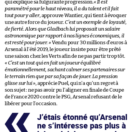
qui explique sa fulgurante progression.
« Il est
paramétré pour le haut niveau, il a du talent et il fait
tout pour y aller
, approuve Wantier, qui tient à évoquer
une autre force du joueur.
C’est un exemple de loyauté,
de fierté. Alors que Gladbach lui proposait un salaire
astronomique par rapport à nos lignes économiques, il
est resté pour jouer. »
Vendu pour 30 millions d’euros à
Arsenal à l’été 2019, le joueur insiste pour être prêté
une saison chez les Verts afin de ne pas partir trop tôt.
« C’est un tout qui en fait un joueur équilibré
émotionnellement, sachant calmer ses partenaires sur
le terrain rien que par sa façon de jouer. La pression
glisse sur lui »
, apprécie Puel, qui n’a qu’un regret à
son sujet : ne pas avoir pu l’aligner en finale de Coupe
de France 2020 contre le PSG, Arsenal refusant de le
libérer pour l’occasion.
J’étais étonné qu’Arsenal
ne s’intéresse pas plus à