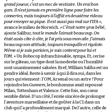
grand joueur, c’est un mec de vestiaire. Un vrai bon
gars. Il n’est jamais en première ligne pour faire les
conneries, mais toujours à l’affût en deuxième rideau
pour envoyer sa pique. Il est aussi pas mal sur FIFA »
,
avance le milieu de Norwich.
« C’était notre gros bébé
,
ajoute Salibur,
tout le monde l’aimait beaucoup. On
était assis côte à côte, je l’ai pris sous mon aile. J’aimais
beaucoup son attitude, toujours tranquille et rigolote.
Même si je suis parisien, je suis content pour lui et
l’OM. »
Un Robocop infranchissable, sympa. Et, cerise
sur le gâteau, un type dont la modestie ou l’humilité
sont unanimement saluées. Bref, William Saliba est un
gendre idéal. Reste à savoir à qui il dira oui, dans les
jours qui viennent : l’OM, Arsenal ou un autre ? Pour
rejoindre les
Gunners
, le bonhomme avait repoussé
Milan, Tottenham et Valence. Cette fois, son cœur
semble divisé. D’un côté, l’envie sincère de prolonger
l’aventure marseillaise et de goûter à la C1 dans un
club qui l’a profondément marqué. De l’autre, celle de