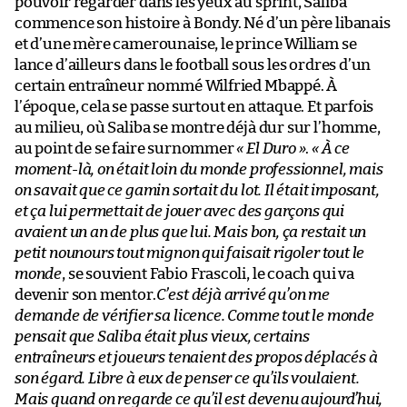
pouvoir regarder dans les yeux au sprint, Saliba
commence son histoire à Bondy. Né d’un père libanais
et d’une mère camerounaise, le prince William se
lance d’ailleurs dans le football sous les ordres d’un
certain entraîneur nommé Wilfried Mbappé. À
l’époque, cela se passe surtout en attaque. Et parfois
au milieu, où Saliba se montre déjà dur sur l’homme,
au point de se faire surnommer
« El Duro »
.
« À ce
moment-là, on était loin du monde professionnel, mais
on savait que ce gamin sortait du lot. Il était imposant,
et ça lui permettait de jouer avec des garçons qui
avaient un an de plus que lui. Mais bon, ça restait un
petit nounours tout mignon qui faisait rigoler tout le
monde
, se souvient Fabio Frascoli, le coach qui va
devenir son mentor.
C’est déjà arrivé qu’on me
demande de vérifier sa licence. Comme tout le monde
pensait que Saliba était plus vieux, certains
entraîneurs et joueurs tenaient des propos déplacés à
son égard. Libre à eux de penser ce qu’ils voulaient.
Mais quand on regarde ce qu’il est devenu aujourd’hui,