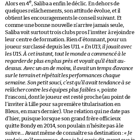
e
Alors en 4
, Saliba a enfin le déclic. En dehors de
quelques relâchements, son attitude évolue, et il
obtient les encouragements le conseil suivant. Et
comme une bonne nouvelle n’arrive jamais seule,
Saliba voit surtout trois clubs pros l’inviter à rejoindre
leur centre de formation. Rien d’étonnant, pour un
joueur surclassé depuis les U11.
« En U13, il jouait avec
les U15. À cet instant, tout le monde a commencé à le
regarder de plus en plus près et voyait qu’il était au-
dessus. Avec un an de moins, il avait un temps d’avance
sur le terrain et répétait les performances chaque
semaine. Son petit souci, c’est qu’il avait tendance à se
relâcher contre les équipes plus faibles »
, pointe
Frasconi, dont le joueur est resté proche (au point de
l’inviter à Lille pour sa première titularisation en
Bleus, en mars dernier). Une relation qui ne date pas
d’hier, puisque lorsque son grand frère officieux
quitte Bondy en 2014, son poulain n’hésite pas à le
suivre… Avant même de connaître sa destination :
« Je