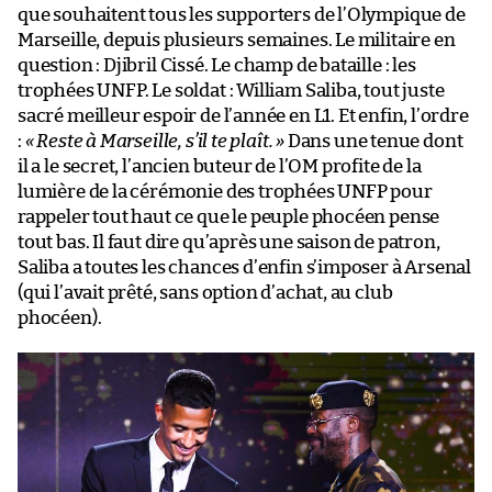
que souhaitent tous les supporters de l’Olympique de
Marseille, depuis plusieurs semaines. Le militaire en
question : Djibril Cissé. Le champ de bataille : les
trophées UNFP. Le soldat : William Saliba, tout juste
sacré meilleur espoir de l’année en L1. Et enfin, l’ordre
:
« Reste à Marseille, s’il te plaît. »
Dans une tenue dont
il a le secret, l’ancien buteur de l’OM profite de la
lumière de la cérémonie des trophées UNFP pour
rappeler tout haut ce que le peuple phocéen pense
tout bas. Il faut dire qu’après une saison de patron,
Saliba a toutes les chances d’enfin s’imposer à Arsenal
(qui l’avait prêté, sans option d’achat, au club
phocéen).