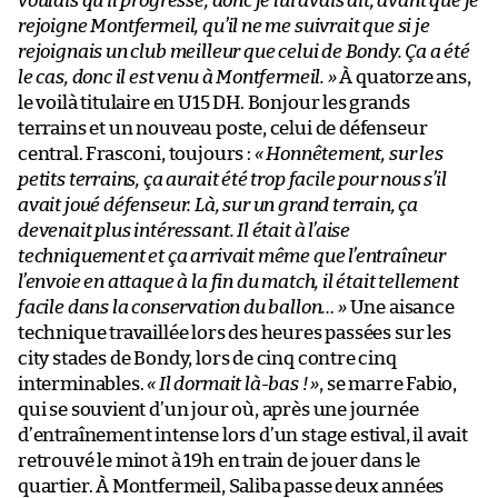
voulais qu’il progresse, donc je lui avais dit, avant que je
rejoigne Montfermeil, qu’il ne me suivrait que si je
rejoignais un club meilleur que celui de Bondy. Ça a été
le cas, donc il est venu à Montfermeil. »
À quatorze ans,
le voilà titulaire en U15 DH. Bonjour les grands
terrains et un nouveau poste, celui de défenseur
central. Frasconi, toujours :
« Honnêtement, sur les
petits terrains, ça aurait été trop facile pour nous s’il
avait joué défenseur. Là, sur un grand terrain, ça
devenait plus intéressant. Il était à l’aise
techniquement et ça arrivait même que l’entraîneur
l’envoie en attaque à la fin du match, il était tellement
facile dans la conservation du ballon… »
Une aisance
technique travaillée lors des heures passées sur les
city stades de Bondy, lors de cinq contre cinq
interminables.
« Il dormait là-bas ! »
, se marre Fabio,
qui se souvient d’un jour où, après une journée
d’entraînement intense lors d’un stage estival, il avait
retrouvé le minot à 19h en train de jouer dans le
quartier. À Montfermeil, Saliba passe deux années