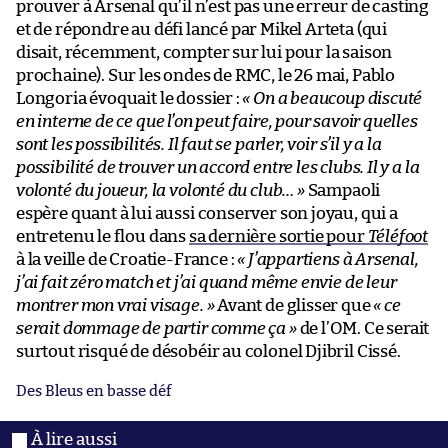
prouver à Arsenal qu’il n’est pas une erreur de casting
et de répondre au défi lancé par Mikel Arteta (qui
disait, récemment, compter sur lui pour la saison
prochaine). Sur les ondes de RMC, le 26 mai, Pablo
Longoria évoquait le dossier :
« On a beaucoup discuté
en interne de ce que l’on peut faire, pour savoir quelles
sont les possibilités. Il faut se parler, voir s’il y a la
possibilité de trouver un accord entre les clubs. Il y a la
volonté du joueur, la volonté du club… »
Sampaoli
espère quant à lui aussi conserver son joyau, qui a
entretenu le flou dans
sa dernière sortie pour
Téléfoot
à la veille de Croatie-France :
« J’appartiens à Arsenal,
j’ai fait zéro match et j’ai quand même envie de leur
montrer mon vrai visage. »
Avant de glisser que
« ce
serait dommage de partir comme ça »
de l’OM. Ce serait
surtout risqué de désobéir au colonel Djibril Cissé.
Des Bleus en basse déf