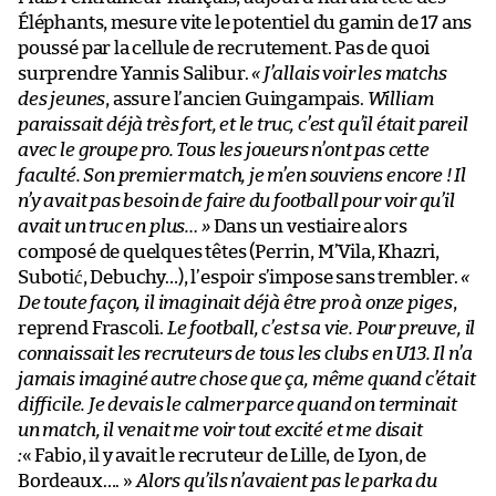
Éléphants, mesure vite le potentiel du gamin de 17 ans
poussé par la cellule de recrutement. Pas de quoi
surprendre Yannis Salibur.
« J’allais voir les matchs
des jeunes
, assure l’ancien Guingampais.
William
paraissait déjà très fort, et le truc, c’est qu’il était pareil
avec le groupe pro. Tous les joueurs n’ont pas cette
faculté. Son premier match, je m’en souviens encore ! Il
n’y avait pas besoin de faire du football pour voir qu’il
avait un truc en plus… »
Dans un vestiaire alors
composé de quelques têtes (Perrin, M’Vila, Khazri,
Subotić, Debuchy…), l’espoir s’impose sans trembler.
«
De toute façon, il imaginait déjà être pro à onze piges
,
reprend Frascoli.
Le football, c’est sa vie. Pour preuve, il
connaissait les recruteurs de tous les clubs en U13. Il n’a
jamais imaginé autre chose que ça, même quand c’était
difficile. Je devais le calmer parce quand on terminait
un match, il venait me voir tout excité et me disait
:
« Fabio, il y avait le recruteur de Lille, de Lyon, de
Bordeaux…. »
Alors qu’ils n’avaient pas le parka du