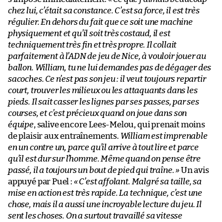
chez lui, c’était sa constance. C’est sa force, il est très
régulier. En dehors du fait que ce soit une machine
physiquement et qu’il soit très costaud, il est
techniquement très fin et très propre. Il collait
parfaitement à l’ADN de jeu de Nice, à vouloir jouer au
ballon. William, tu ne lui demandes pas de dégager des
sacoches. Ce n’est pas son jeu : il veut toujours repartir
court, trouver les milieux ou les attaquants dans les
pieds. Il sait casser les lignes par ses passes, par ses
courses, et c’est précieux quand on joue dans son
équipe
, salive encore Lees-Melou, qui prenait moins
de plaisir aux entraînements.
William est imprenable
en un contre un, parce qu’il arrive à tout lire et parce
qu’il est dur sur l’homme. Même quand on pense être
passé, il a toujours un bout de pied qui traîne. »
Un avis
appuyé par Puel :
« C’est affolant. Malgré sa taille, sa
mise en action est très rapide. La technique, c’est une
chose, mais il a aussi une incroyable lecture du jeu. Il
sent les choses. On a surtout travaillé sa vitesse