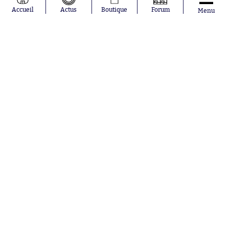
Accueil
Actus
Boutique
Forum
Menu
BOUTIQUE SO - T-SHIRT
T-Shirt "Marseille 93" On Tour
à partir de
34.99€
Hier à 23:00