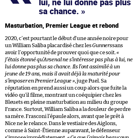
lui, ne lui donne pas plus
sa chance.
Masturbation, Premier League et rebond
2020, c’est pourtant le début d’une année noire pour
un William Saliba placardisé chez les
Gunners
sans
avoir l’opportunité de prouver quoi que ce soit.
«
J’étais étonné qu’Arsenal ne s’intéresse pas plus à lui, ne
lui donne pas plus sa chance. Ils l’ont assimilé à un
jeune de 19 ans, mais il avait déjà la maturité pour
s’imposer en Premier League »
, juge Puel. Sa
réputation en prend aussi un coup alors que fuite la
vidéo qu’il filme, montrant un coéquipier chez les
Bleuets en pleine masturbation au milieu du groupe
France. Surtout, William Saliba a la douleur de perdre
sa mère. Frasconi l’épaule alors, avant que le prêt à
Nice ne le relance. Dans le vestiaire des Aiglons,
comme à Saint-Étienne auparavant, le défenseur
s’impose immédiatement.
« Ce que j’aimais beaucoup