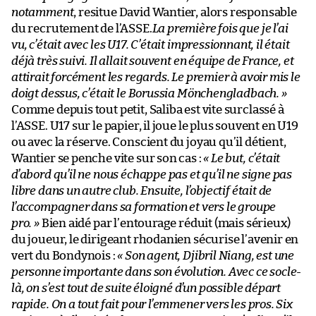
notamment
, resitue David Wantier, alors responsable
du recrutement de l’ASSE.
La première fois que je l’ai
vu, c’était avec les U17. C’était impressionnant, il était
déjà très suivi. Il allait souvent en équipe de France, et
attirait forcément les regards. Le premier à avoir mis le
doigt dessus, c’était le Borussia Mönchengladbach. »
Comme depuis tout petit, Saliba est vite surclassé à
l’ASSE. U17 sur le papier, il joue le plus souvent en U19
ou avec la réserve. Conscient du joyau qu’il détient,
Wantier se penche vite sur son cas :
« Le but, c’était
d’abord qu’il ne nous échappe pas et qu’il ne signe pas
libre dans un autre club. Ensuite, l’objectif était de
l’accompagner dans sa formation et vers le groupe
pro. »
Bien aidé par l’entourage réduit (mais sérieux)
du joueur, le dirigeant rhodanien sécurise l’avenir en
vert du Bondynois :
« Son agent, Djibril Niang, est une
personne importante dans son évolution. Avec ce socle-
là, on s’est tout de suite éloigné d’un possible départ
rapide. On a tout fait pour l’emmener vers les pros. Six