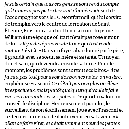
je suis certain que tous ces gens se sont rendu compte
qu’il n’aurait pas pu tricher tant d’années. »
Avant de
l’accompagner vers le FC Montfermeil, qui lui servira
de tremplin vers le centre de formation de Saint-
Étienne, Frasconi a surtout tenu la main du jeune
William à une époque où tout n’était pas rose autour
de lui :
« Il y a des épreuves de la vie qui l’ont rendu
mature très tôt. »
Dans un foyer abandonné par le père,
il grandit avec sa sœur, sa mère et sa tante. Un noyau
dur et sain, qui deviendra ensuite sa force. Pour le
moment, les problèmes sont surtout scolaires.
« Il ne
faisait pas tout pour avoir des bonnes notes, on va dire
,
euphémise Frasconi.
Ce n’était pas non plus un élève
irrespectueux, mais plutôt quelqu’un qui voulait faire
rire ses camarades et ses potes. »
De quoi lui valoir un
conseil de discipline. Heureusement pour lui, le
surveillant de son établissement joue avec Frasconi et
ce dernier lui demande d’intervenir en sa faveur.
« Il
allait se faire virer, et c’était vraiment pour des petites