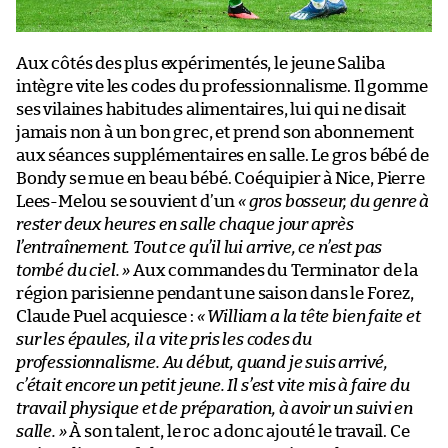
Aux côtés des plus expérimentés, le jeune Saliba
intègre vite les codes du professionnalisme. Il gomme
ses vilaines habitudes alimentaires, lui qui ne disait
jamais non à un bon grec, et prend son abonnement
aux séances supplémentaires en salle. Le gros bébé de
Bondy se mue en beau bébé. Coéquipier à Nice, Pierre
Lees-Melou se souvient d’un
« gros bosseur, du genre à
rester deux heures en salle chaque jour après
l’entraînement. Tout ce qu’il lui arrive, ce n’est pas
tombé du ciel. »
Aux commandes du Terminator de la
région parisienne pendant une saison dans le Forez,
Claude Puel acquiesce :
« William a la tête bien faite et
sur les épaules, il a vite pris les codes du
professionnalisme. Au début, quand je suis arrivé,
c’était encore un petit jeune. Il s’est vite mis à faire du
travail physique et de préparation, à avoir un suivi en
salle. »
À son talent, le roc a donc ajouté le travail. Ce