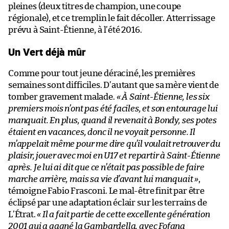
pleines (deux titres de champion, une coupe
régionale), et ce tremplin le fait décoller. Atterrissage
prévu à Saint-Étienne, à l’été 2016.
Un Vert déjà mûr
Comme pour tout jeune déraciné, les premières
semaines sont difficiles. D’autant que sa mère vient de
tomber gravement malade.
« À Saint-Étienne, les six
premiers mois n’ont pas été faciles, et son entourage lui
manquait. En plus, quand il revenait à Bondy, ses potes
étaient en vacances, donc il ne voyait personne. Il
m’appelait même pour me dire qu’il voulait retrouver du
plaisir, jouer avec moi en U17 et repartir à Saint-Étienne
après. Je lui ai dit que ce n’était pas possible de faire
marche arrière, mais sa vie d’avant lui manquait »
,
témoigne Fabio Frasconi. Le mal-être finit par être
éclipsé par une adaptation éclair sur les terrains de
L’Étrat.
« Il a fait partie de cette excellente génération
2001 qui a gagné la Gambardella, avec Fofana