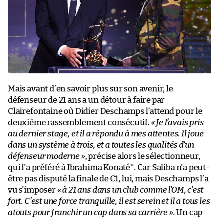
Mais avant d’en savoir plus sur son avenir, le
défenseur de 21 ans a un détour à faire par
Clairefontaine où Didier Deschamps l’attend pour le
deuxième rassemblement consécutif.
« Je l’avais pris
au dernier stage, et il a répondu à mes attentes. Il joue
dans un système à trois, et a toutes les qualités d’un
défenseur moderne »
, précise alors le sélectionneur,
qui l’a préféré à Ibrahima Konaté*. Car Saliba n’a peut-
être pas disputé la finale de C1, lui, mais Deschamps l’a
vu s’imposer
« à 21 ans dans un club comme l’OM, c’est
fort. C’est une force tranquille, il est serein et il a tous les
atouts pour franchir un cap dans sa carrière »
. Un cap