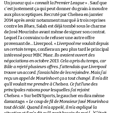
Un joueur qui «
connaît la Premier League
» . Sauf que
c’est justement ça qui peut donner du grain à moudre
aux plus sceptiques. Recruté par Chelsea en janvier
2014 après avoir notamment marqué à trois reprises
contre les
Blues
, Salah est déjà tombé sous le charme
de José Mourinho avant même de signer son contrat.
Lequel l’a convaincu de refuser une autre offre
provenant de… Liverpool. «
Liverpool me voulait depuis
un certain temps
, confiera un peu plus tard le principal
intéressé pour MBC Masr.
Ils avaient ouvert des
négociations en octobre 2013. Cela a pris du temps, car
Bâle a rejeté plusieurs offres. J’attendais que Liverpool
trouve un accord. J’avais hâte de les rejoindre. Mais j’ai
reçu un appel de Mourinho et ça a tout changé. Il m’a dit
qu’il voulait me prendre à Chelsea. Ce fut l’une des
principales raisons pour lesquelles j’ai rejoint
Chelsea.
» Sur beIN Sports, le gaucher en dira même
davantage. «
Le coup de fil de Monsieur José Mourinho a
tout décidé. Quand il m’a appelé, il m’a expliqué la