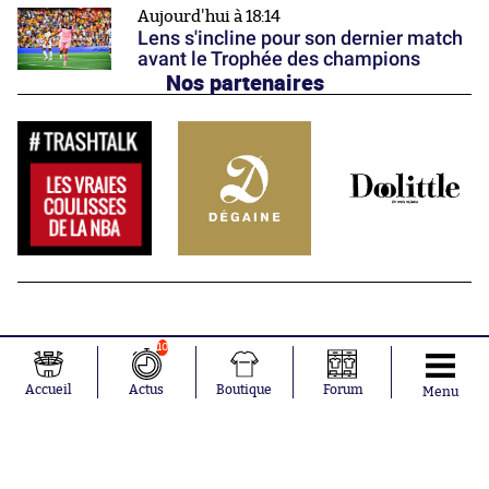
Aujourd'hui à 18:14
Lens s'incline pour son dernier match
avant le Trophée des champions
Nos partenaires
10
Accueil
Actus
Boutique
Forum
Menu
Abonnements
Contacts
La boutique SO PRESS
Mentions légales
Conditions générales d'utilisation
Publicité