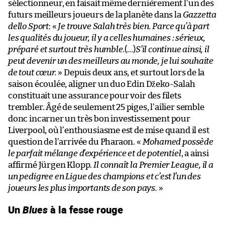
sélectionneur, en faisait même dernièrement l’un des
futurs meilleurs joueurs de la planète dans la
Gazzetta
dello Sport
: «
Je trouve Salah très bien. Parce qu’à part
les qualités du joueur, il y a celles humaines : sérieux,
préparé et surtout très humble.
(…)
S’il continue ainsi, il
peut devenir un des meilleurs au monde, je lui souhaite
de tout cœur.
» Depuis deux ans, et surtout lors de la
saison écoulée, aligner un duo Edin Džeko-Salah
constituait une assurance pour voir des filets
trembler. Âgé de seulement 25 piges, l’ailier semble
donc incarner un très bon investissement pour
Liverpool, où l’enthousiasme est de mise quand il est
question de l’arrivée du Pharaon. «
Mohamed possède
le parfait mélange d’expérience et de potentiel
, a ainsi
affirmé Jürgen Klopp.
Il connaît la Premier League, il a
un pedigree en Ligue des champions et c’est l’un des
joueurs les plus importants de son pays.
»
Un
Blues
à la fesse rouge