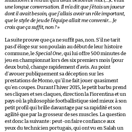
situation et il m’a dit qu’il avait besoin de moi.
(…)
C’était
une longue conversation. Il m’a dit que j’étais un joueur
dont il avait besoin, que j’allais avoir un rôle important,
que le style de jeu de l’équipe allait me convenir… Je
crois que ça suffit, non ?
»
La suite prouve que ça ne suffit pas, non. S’il ne tarit
pas d’éloge sur son poulain au début de leur histoire
commune, le
Special One
, qui lui offre 500 minutes de
jeu en championnat lors des six premiers mois (pour
deux buts), change rapidement d’avis. Au point
d’avouer publiquement sa déception sur les
prestations de Momo, qu’il ne fait jouer quasiment
qu’en coupes. Durant l’hiver 2015, le petit barbu prend
ses cliques et ses claques, direction la Fiorentina et un
pays où la philosophie footballistique sied mieux à son
petit profil qui brille davantage par sa rapidité et son
agilité que par la grosseur de ses muscles. La question
est donc la suivante : peut-on faire confiance aux
yeux du technicien portugais, qui ont vu en Salah un