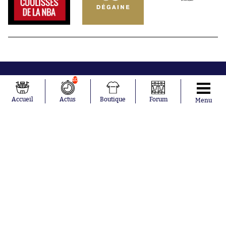
10
Accueil
Actus
Boutique
Forum
Menu
Abonnements
Contacts
La boutique SO PRESS
Mentions légales
Conditions générales d'utilisation
Publicité
Consentement RGPD
Recrutement
Joueurs en
Équipes en
tendance
tendance
Mohamed
Chelsea
Salah
Paris Saint-
Mykhailo
Germain
Mudryk
Bordeaux
Neymar
Olympique
Khalis Merah
lyonnais