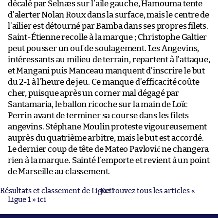
décalé par Selnæs sur l’aile gauche, Hamouma tente
d’alerter Nolan Roux dans la surface, mais le centre de
l’ailier est détourné par Bamba dans ses propres filets.
Saint-Étienne recolle à la marque ; Christophe Galtier
peut pousser un ouf de soulagement. Les Angevins,
intéressants au milieu de terrain, repartent à l’attaque,
et Mangani puis Manceau manquent d’inscrire le but
du 2-1 à l’heure de jeu. Ce manque d’efficacité coûte
cher, puisque après un corner mal dégagé par
Santamaria, le ballon ricoche sur la main de Loïc
Perrin avant de terminer sa course dans les filets
angevins. Stéphane Moulin proteste vigoureusement
auprès du quatrième arbitre, mais le but est accordé.
Le dernier coup de tête de Mateo Pavlović ne changera
rien à la marque. Sainté l’emporte et revient à un point
de Marseille au classement.
Résultats et classement de Ligue 1
Retrouvez tous les articles «
Ligue 1 » ici