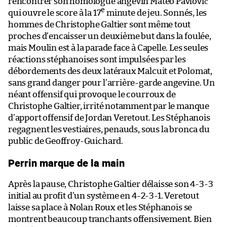
rencontrer son homologue angevin Mateo Pavlović
e
qui ouvre le score à la 17
minute de jeu. Sonnés, les
hommes de Christophe Galtier sont même tout
proches d’encaisser un deuxième but dans la foulée,
mais Moulin est à la parade face à Capelle. Les seules
réactions stéphanoises sont impulsées par les
débordements des deux latéraux Malcuit et Polomat,
sans grand danger pour l’arrière-garde angevine. Un
néant offensif qui provoque le courroux de
Christophe Galtier, irrité notamment par le manque
d’apport offensif de Jordan Veretout. Les Stéphanois
regagnent les vestiaires, penauds, sous la bronca du
public de Geoffroy-Guichard.
Perrin marque de la main
Après la pause, Christophe Galtier délaisse son 4-3-3
initial au profit d’un système en 4-2-3-1. Veretout
laisse sa place à Nolan Roux et les Stéphanois se
montrent beaucoup tranchants offensivement. Bien