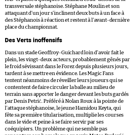
transversale stéphanoise. Stéphane Moulin et son
attaquant d’un jour s’inclinent deux buts à un face à
des Stéphanois à réaction et restent à l’avant-dernière
place du championnat.
Des Verts inoffensifs
Dans un stade Geoffroy-Guichard loin d’avoir fait le
plein, les vingt-deux acteurs, probablement gênés par
le froid sévissant dans le Forez depuis plusieurs jours,
tardent à se mettre en évidence. Les Magic Fans
tentent néanmoins de réveiller leurs joueurs qui se
contentent de faire circuler la balle au milieu de
terrain sans apporter le danger devant les buts gardés
par Denis Petrić. Préféré à Nolan Roux à la pointe de
l’attaque stéphanoise, le jeune Hamidou Keyta, qui
fête sa première titularisation, multiplie les courses
dans le vide et peine à se faire servir par ses
coéquipiers. Un problème qui ne semble pas