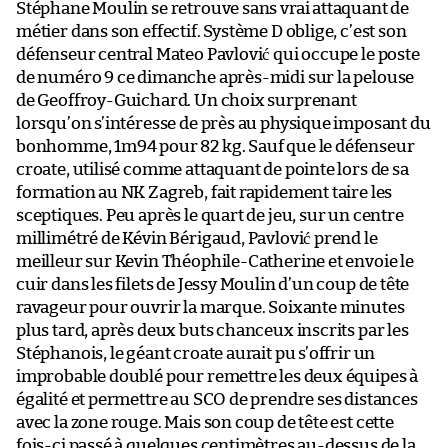
Stéphane Moulin se retrouve sans vrai attaquant de
métier dans son effectif. Système D oblige, c’est son
défenseur central Mateo Pavlović qui occupe le poste
de numéro 9 ce dimanche après-midi sur la pelouse
de Geoffroy-Guichard. Un choix surprenant
lorsqu’on s’intéresse de près au physique imposant du
bonhomme, 1m94 pour 82 kg. Sauf que le défenseur
croate, utilisé comme attaquant de pointe lors de sa
formation au NK Zagreb, fait rapidement taire les
sceptiques. Peu après le quart de jeu, sur un centre
millimétré de Kévin Bérigaud, Pavlović prend le
meilleur sur Kevin Théophile-Catherine et envoie le
cuir dans les filets de Jessy Moulin d’un coup de tête
ravageur pour ouvrir la marque. Soixante minutes
plus tard, après deux buts chanceux inscrits par les
Stéphanois, le géant croate aurait pu s’offrir un
improbable doublé pour remettre les deux équipes à
égalité et permettre au SCO de prendre ses distances
avec la zone rouge. Mais son coup de tête est cette
fois-ci passé à quelques centimètres au-dessus de la