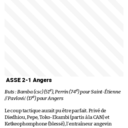
ASSE 2-1 Angers
e
e
Buts : Bamba (csc) (51
), Perrin (74
) pour Saint-Étienne
e
// Pavlović (17
) pour Angers
Le coup tactique aurait pu être parfait. Privé de
Diedhiou, Pepe, Toko-Ekambi (partis à la CAN) et
Ketkeophomphone (blessé), l’entraîneur angevin