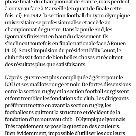
phase finale du championnat de France, mais perdent
à nouveau face à Marseille (en quart de finale cette
fois-ci). En 1942, la section football du Lyon olympique
universitaire se professionnalise et accède au
championnat de guerre. Dans la poule Sud, les
Lyonnais finissent en haut du classement. Ils
s’inclinent toutefois en finale nationale face à Rouen
(4-0). Sous l’impulsion du président Félix Louot, le
club réussit donc de bien belles choses et récoltent
des résultats plus que satisfaisants.
L’après-guerre est plus compliquée à gérer pour le
LOU et ses maillots rouge et noir. De fortes dissensions
entre la section rugby et la section football surgissent
et font trembler les fondations du club. Les dirigeants
préférant mettre en avant la section rugby, les
footballeurs quittent la structure et décident de la
fondation d’un nouveau club : l’Olympique lyonnais.
Très rapidement se pose la question des couleurs.
Bien évidemment, impossible d’utiliser les couleurs