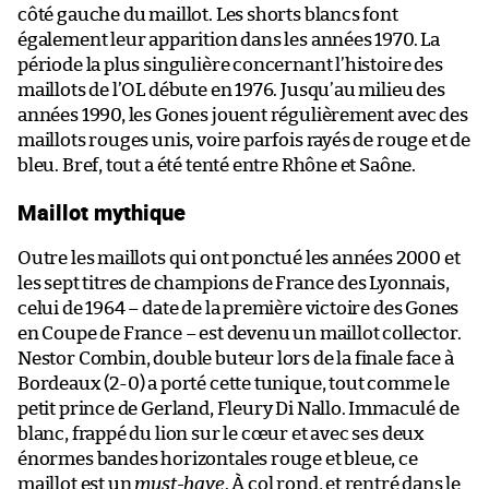
côté gauche du maillot. Les shorts blancs font
également leur apparition dans les années 1970. La
période la plus singulière concernant l’histoire des
maillots de l’OL débute en 1976. Jusqu’au milieu des
années 1990, les Gones jouent régulièrement avec des
maillots rouges unis, voire parfois rayés de rouge et de
bleu. Bref, tout a été tenté entre Rhône et Saône.
Maillot mythique
Outre les maillots qui ont ponctué les années 2000 et
les sept titres de champions de France des Lyonnais,
celui de 1964 – date de la première victoire des Gones
en Coupe de France – est devenu un maillot collector.
Nestor Combin, double buteur lors de la finale face à
Bordeaux (2-0) a porté cette tunique, tout comme le
petit prince de Gerland, Fleury Di Nallo. Immaculé de
blanc, frappé du lion sur le cœur et avec ses deux
énormes bandes horizontales rouge et bleue, ce
maillot est un
must-have
. À col rond, et rentré dans le