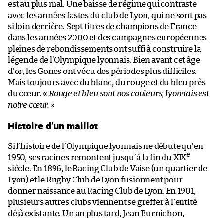
est au plus mal. Une baisse de régime qui contraste
avec les années fastes du club de Lyon, qui ne sont pas
si loin derrière. Sept titres de champions de France
dans les années 2000 et des campagnes européennes
pleines de rebondissements ont suffi à construire la
légende de l’Olympique lyonnais. Bien avant cet âge
d’or, les Gones ont vécu des périodes plus difficiles.
Mais toujours avec du blanc, du rouge et du bleu près
du cœur. «
Rouge et bleu sont nos couleurs, lyonnais est
notre cœur.
»
Histoire d’un maillot
Si l’histoire de l’Olympique lyonnais ne débute qu’en
e
1950, ses racines remontent jusqu’à la fin du XIX
siècle. En 1896, le Racing Club de Vaise (un quartier de
Lyon) et le Rugby Club de Lyon fusionnent pour
donner naissance au Racing Club de Lyon. En 1901,
plusieurs autres clubs viennent se greffer à l’entité
déjà existante. Un an plus tard, Jean Burnichon,