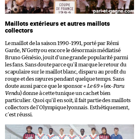
Maillots extérieurs et autres maillots
collectors
Le maillot de la saison 1990-1991, porté par Rémi
Garde, N’Gotty ou encore le désormais médiatisé
Bruno Génésio, jouit d’une grande popularité parmi
les fans. Sans doute parce qu’il marque le retour du
scapulaire sur le maillot blanc, disparu au profit du
rouge et des rayures pendant quelque temps. Sans
doute aussi parce que le sponsor «
Le 69
» (ex-
Paru
Vendu
) donne à cette tunique un cachet bien
particulier. Quoi qu’il en soit, il fait partie des maillots
collectors de l’Olympique lyonnais. Esthétiquement,
c’est réussi.