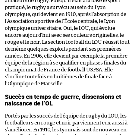
amateurs de rugby. Puisqu’il était à la base le sport
pratiqué, le rugby a survécu au sein du Lyon
olympique, qui devient en 1910, après l’absorption de
l’Association sportive de l’École centrale, le Lyon
olympique universitaire. Oui, le LOU, qui évolue
encore aujourd’hui avec ses couleurs originelles, le
rouge et le noir. La section football du LOU réussit tout
de même quelques exploits pendant ses premières
années. En 1906, elle devient par exemple la première
équipe de la région à se qualifier en phases finales du
championnat de France de football USFSA. Elle
s’incline toutefois en huitièmes de finale face à…
l’Olympique de Marseille.
Succès en temps de guerre, dissensions et
naissance de l’OL
Portés par les succès de l’équipe de rugby du LOU, les
footballeurs en rouge et noir parviennent eux aussi à
s’améliorer. En 1910, les Lyonnais sont de nouveau en