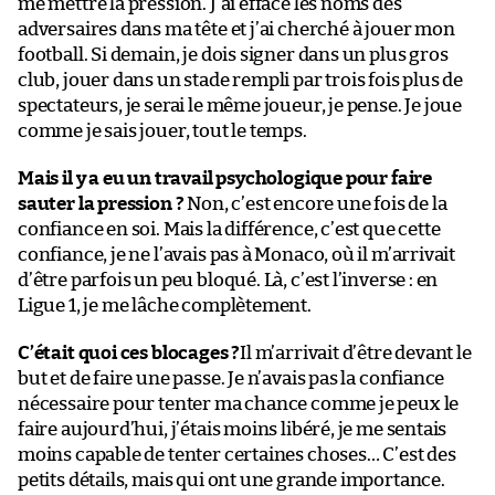
me mettre la pression. J’ai effacé les noms des
adversaires dans ma tête et j’ai cherché à jouer mon
football. Si demain, je dois signer dans un plus gros
club, jouer dans un stade rempli par trois fois plus de
spectateurs, je serai le même joueur, je pense. Je joue
comme je sais jouer, tout le temps.
Mais il y a eu un travail psychologique pour faire
sauter la pression ?
Non, c’est encore une fois de la
confiance en soi. Mais la différence, c’est que cette
confiance, je ne l’avais pas à Monaco, où il m’arrivait
d’être parfois un peu bloqué. Là, c’est l’inverse : en
Ligue 1, je me lâche complètement.
C’était quoi ces blocages ?
Il m’arrivait d’être devant le
but et de faire une passe. Je n’avais pas la confiance
nécessaire pour tenter ma chance comme je peux le
faire aujourd’hui, j’étais moins libéré, je me sentais
moins capable de tenter certaines choses… C’est des
petits détails, mais qui ont une grande importance.