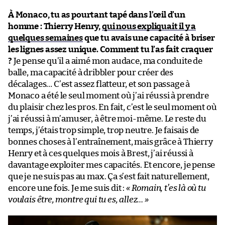
À Monaco, tu as pourtant tapé dans l’œil d’un
homme : Thierry Henry,
qui nous expliquait il y a
quelques semaines
que tu avais une capacité à briser
les lignes assez unique. Comment tu l’as fait craquer
?
Je pense qu’il a aimé mon audace, ma conduite de
balle, ma capacité à dribbler pour créer des
décalages… C’est assez flatteur, et son passage à
Monaco a été le seul moment où j’ai réussi à prendre
du plaisir chez les pros. En fait, c’est le seul moment où
j’ai réussi à m’amuser, à être moi-même. Le reste du
temps, j’étais trop simple, trop neutre. Je faisais de
bonnes choses à l’entraînement, mais grâce à Thierry
Henry et à ces quelques mois à Brest, j’ai réussi à
davantage exploiter mes capacités. Et encore, je pense
que je ne suis pas au max. Ça s’est fait naturellement,
encore une fois. Je me suis dit :
« Romain, t’es là où tu
voulais être, montre qui tu es, allez… »