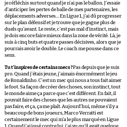
je réfléchis surtout quand je n’ai pas le ballon. J’essaie
d’anticiper les pertes de balle de mes partenaires, les
déplacements adverses… En Ligue 1, j’ai dû progresser
sur le plan défensif et je trouve que je gagne plus de
duels qu’avant. Le reste, c’est pas mal d’instinct, mais
je dois encore faire mieux dans la zone de vérité. Là, je
suis à cinq buts et quatre passes décisives, alors que je
pourrais avoir le double. Le coach me pousse dans ce
sens.
Tu t’inspires de certains mecs ?
Pas depuis que je suis
pro. Quand j’étais jeune, j’aimais énormément le jeu
de Ronaldinho. C’est un mec qui nous a tous fait aimer
le foot. Sa façon de créer des choses, son instinct, tout
le monde aime ça parce que c’est différent. En fait, il
pouvait faire des choses que les autres ne pouvaient
pas faire, et ça, ça me plaît. Aujourd’hui, même s’il y a
beaucoup de bons joueurs, Marco Verratti est
certainement le mec qui m’a le plus marqué en Ligue
1. Quand j’ai joué contre lui, j’ai vu qu’il avait quelque