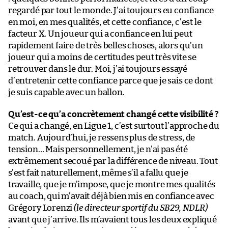
regardé par tout le monde. J’ai toujours eu confiance
en moi, en mes qualités, et cette confiance, c’est le
facteur X. Un joueur qui a confiance en lui peut
rapidement faire de très belles choses, alors qu’un
joueur qui a moins de certitudes peut très vite se
retrouver dans le dur. Moi, j’ai toujours essayé
d’entretenir cette confiance parce que je sais ce dont
je suis capable avec un ballon.
Qu’est-ce qu’a concrètement changé cette visibilité ?
Ce qui a changé, en Ligue 1, c’est surtout l’approche du
match. Aujourd’hui, je ressens plus de stress, de
tension… Mais personnellement, je n’ai pas été
extrêmement secoué par la différence de niveau. Tout
s’est fait naturellement, même s’il a fallu que je
travaille, que je m’impose, que je montre mes qualités
au coach, qui m’avait déjà bien mis en confiance avec
Grégory Lorenzi
(le directeur sportif du SB29, NDLR)
avant que j’arrive. Ils m’avaient tous les deux expliqué