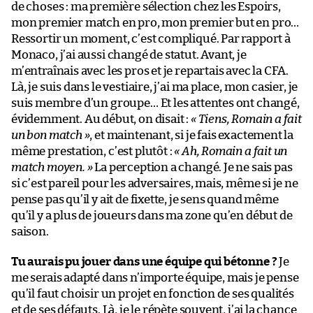
de choses : ma première sélection chez les Espoirs,
mon premier match en pro, mon premier but en pro…
Ressortir un moment, c’est compliqué. Par rapport à
Monaco, j’ai aussi changé de statut. Avant, je
m’entraînais avec les pros et je repartais avec la CFA.
Là, je suis dans le vestiaire, j’ai ma place, mon casier, je
suis membre d’un groupe… Et les attentes ont changé,
évidemment. Au début, on disait :
« Tiens, Romain a fait
un bon match »
, et maintenant, si je fais exactement la
même prestation, c’est plutôt :
« Ah, Romain a fait un
match moyen. »
La perception a changé. Je ne sais pas
si c’est pareil pour les adversaires, mais, même si je ne
pense pas qu’il y ait de fixette, je sens quand même
qu’il y a plus de joueurs dans ma zone qu’en début de
saison.
Tu aurais pu jouer dans une équipe qui bétonne ?
Je
me serais adapté dans n’importe équipe, mais je pense
qu’il faut choisir un projet en fonction de ses qualités
et de ses défauts. Là, je le répète souvent, j’ai la chance