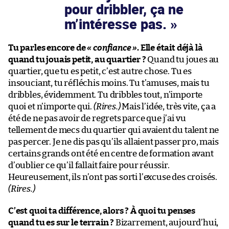
pour dribbler, ça ne
m’intéresse pas.
Tu parles encore de
« confiance »
. Elle était déjà là
quand tu jouais petit, au quartier ?
Quand tu joues au
quartier, que tu es petit, c’est autre chose. Tu es
insouciant, tu réfléchis moins. Tu t’amuses, mais tu
dribbles, évidemment. Tu dribbles tout, n’importe
quoi et n’importe qui.
(Rires.)
Mais l’idée, très vite, ça a
été de ne pas avoir de regrets parce que j’ai vu
tellement de mecs du quartier qui avaient du talent ne
pas percer. Je ne dis pas qu’ils allaient passer pro, mais
certains grands ont été en centre de formation avant
d’oublier ce qu’il fallait faire pour réussir.
Heureusement, ils n’ont pas sorti l’excuse des croisés.
(Rires.)
C’est quoi ta différence, alors ? À quoi tu penses
quand tu es sur le terrain ?
Bizarrement, aujourd’hui,