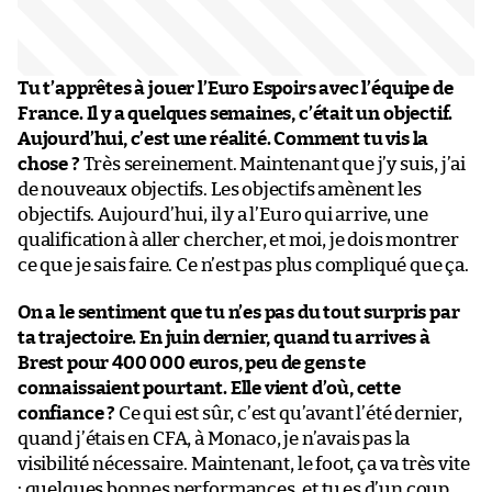
Tu t’apprêtes à jouer l’Euro Espoirs avec l’équipe de
France. Il y a quelques semaines, c’était un objectif.
Aujourd’hui, c’est une réalité. Comment tu vis la
chose ?
Très sereinement. Maintenant que j’y suis, j’ai
de nouveaux objectifs. Les objectifs amènent les
objectifs. Aujourd’hui, il y a l’Euro qui arrive, une
qualification à aller chercher, et moi, je dois montrer
ce que je sais faire. Ce n’est pas plus compliqué que ça.
On a le sentiment que tu n’es pas du tout surpris par
ta trajectoire. En juin dernier, quand tu arrives à
Brest pour 400 000 euros, peu de gens te
connaissaient pourtant. Elle vient d’où, cette
confiance ?
Ce qui est sûr, c’est qu’avant l’été dernier,
quand j’étais en CFA, à Monaco, je n’avais pas la
visibilité nécessaire. Maintenant, le foot, ça va très vite
: quelques bonnes performances, et tu es d’un coup