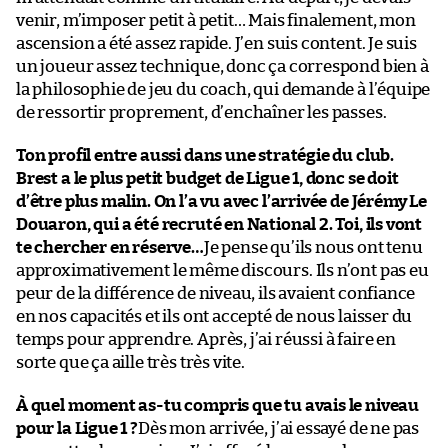
venir, m’imposer petit à petit… Mais finalement, mon
ascension a été assez rapide. J’en suis content. Je suis
un joueur assez technique, donc ça correspond bien à
la philosophie de jeu du coach, qui demande à l’équipe
de ressortir proprement, d’enchaîner les passes.
Ton profil entre aussi dans une stratégie du club.
Brest a le plus petit budget de Ligue 1, donc se doit
d’être plus malin. On l’a vu avec l’arrivée de Jérémy Le
Douaron, qui a été recruté en National 2. Toi, ils vont
te chercher en réserve…
Je pense qu’ils nous ont tenu
approximativement le même discours. Ils n’ont pas eu
peur de la différence de niveau, ils avaient confiance
en nos capacités et ils ont accepté de nous laisser du
temps pour apprendre. Après, j’ai réussi à faire en
sorte que ça aille très très vite.
À quel moment as-tu compris que tu avais le niveau
pour la Ligue 1 ?
Dès mon arrivée, j’ai essayé de ne pas