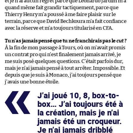
et je n’ai aucun regret parce que Leonardo Jardim m’a
quand même fait grandir tactiquement, parce que
Thierry Henry m’a poussé à me faire plaisir sur le
terrain, parce que David Bechkoura m’a fait confiance
avec la réserve et m’a toujours titularisé en CFA.
Tu n’as jamais pensé que tu ne franchirais pas le
cut
?
À la fin de mon passage à Tours, où on m’avait promis
un contrat pro qui n’est finalement jamais arrivé, je
me suis posé quelques questions. C’était parfois dur,
mais je n’ai jamais pensé à tout arrêter. Impossible. Et
depuis que je suis à Monaco, j’ai toujours pensé que
j’avais une bonne étoile.
J’ai joué 10, 8, box-to-
box… J’ai toujours été à
la création, mais je n’ai
jamais été un croqueur.
Je n’ai jamais dribblé