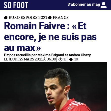
S’abonner au mag
EURO ESPOIRS 2021
FRANCE
Romain Faivre : «
Et
encore, je ne suis pas
au max
»
Propos recueillis par Maxime Brigand et Andrea Chazy
LE JEUDI 25 MARS 2021 À 06:00
11'
18