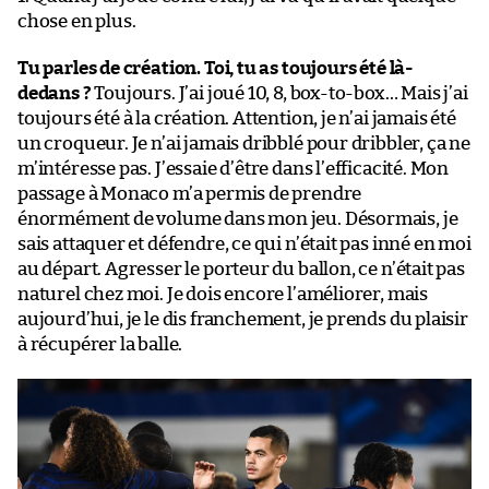
chose en plus.
Tu parles de création. Toi, tu as toujours été là-
dedans ?
Toujours. J’ai joué 10, 8, box-to-box… Mais j’ai
toujours été à la création. Attention, je n’ai jamais été
un croqueur. Je n’ai jamais dribblé pour dribbler, ça ne
m’intéresse pas. J’essaie d’être dans l’efficacité. Mon
passage à Monaco m’a permis de prendre
énormément de volume dans mon jeu. Désormais, je
sais attaquer et défendre, ce qui n’était pas inné en moi
au départ. Agresser le porteur du ballon, ce n’était pas
naturel chez moi. Je dois encore l’améliorer, mais
aujourd’hui, je le dis franchement, je prends du plaisir
à récupérer la balle.