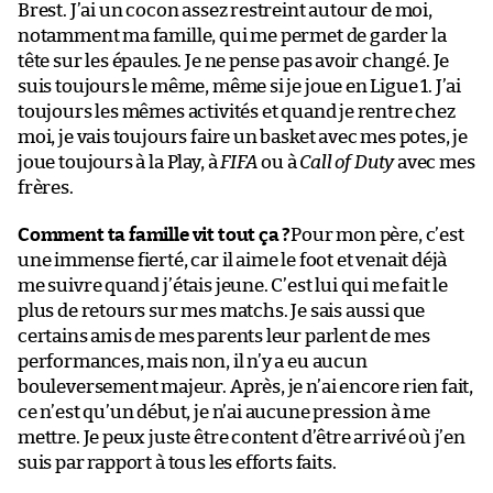
Brest. J’ai un cocon assez restreint autour de moi,
notamment ma famille, qui me permet de garder la
tête sur les épaules. Je ne pense pas avoir changé. Je
suis toujours le même, même si je joue en Ligue 1. J’ai
toujours les mêmes activités et quand je rentre chez
moi, je vais toujours faire un basket avec mes potes, je
joue toujours à la Play, à
FIFA
ou à
Call of Duty
avec mes
frères.
Comment ta famille vit tout ça ?
Pour mon père, c’est
une immense fierté, car il aime le foot et venait déjà
me suivre quand j’étais jeune. C’est lui qui me fait le
plus de retours sur mes matchs. Je sais aussi que
certains amis de mes parents leur parlent de mes
performances, mais non, il n’y a eu aucun
bouleversement majeur. Après, je n’ai encore rien fait,
ce n’est qu’un début, je n’ai aucune pression à me
mettre. Je peux juste être content d’être arrivé où j’en
suis par rapport à tous les efforts faits.