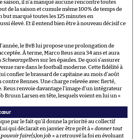
tte saison, il n’a manqué aucune rencontre toutes
but de la saison et cumule même 100% de temps de
n but marqué toutes les 125 minutes en
ssi élevé. Et il entend bien être à nouveau décisif ce
d’année, le BvB lui propose une prolongation de
acceptée. À terme, Marco Reus aura 34 ans et aura
s
Schwarzgelben
sur les épaules. De quoi s’assurer
enue rare dans le football moderne. Cette fidélité à
ui confier le brassard de capitaine au mois d’août
n contre Rennes. Une charge relevée avec fierté,
e. Reus renvoie davantage l’image d’un intégrateur
b Bruun Larsen en tête, lesquels voient en lui un «
 cœur
que par le fait qu’il donne la priorité au collectif
ui qui déclarait en janvier être prêt à «
donner tout
 pouvoir faire(s)on job
» a retrouvé la foi en évoluant