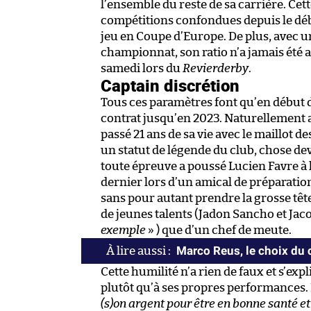
l’ensemble du reste de sa carrière. Ce
compétitions confondues depuis le dé
jeu en Coupe d’Europe. De plus, avec u
championnat, son ratio n’a jamais été au
samedi lors du
Revierderby
.
Captain discrétion
Tous ces paramètres font qu’en début 
contrat jusqu’en 2023. Naturellement 
passé 21 ans de sa vie avec le maillot de
un statut de légende du club, chose dev
toute épreuve a poussé Lucien Favre à l
dernier lors d’un amical de préparatio
sans pour autant prendre la grosse têt
de jeunes talents (Jadon Sancho et Jaco
exemple
» ) que d’un chef de meute.
Marco Reus, le choix du
Cette humilité n’a rien de faux et s’expli
plutôt qu’à ses propres performances. L
(s)on argent pour être en bonne santé et