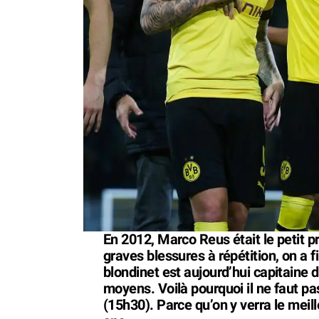
En 2012, Marco Reus était le petit pr
graves blessures à répétition, on a fin
blondinet est aujourd’hui capitaine 
moyens. Voilà pourquoi il ne faut p
(15h30). Parce qu’on y verra le mei