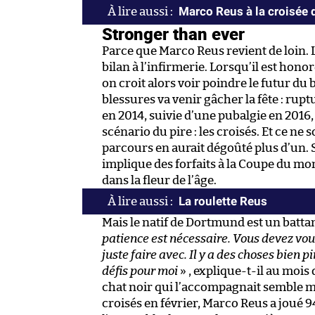
Marco Reus à la croisée
Stronger than ever
Parce que Marco Reus revient de loin. 
bilan à l’infirmerie. Lorsqu’il est hono
on croit alors voir poindre le futur d
blessures va venir gâcher la fête : rup
en 2014, suivie d’une pubalgie en 2016
scénario du pire : les croisés. Et ce ne
parcours en aurait dégoûté plus d’un. S
implique des forfaits à la Coupe du mon
dans la fleur de l’âge.
La roulette Reus
Mais le natif de Dortmund est un battan
patience est nécessaire. Vous devez vous
juste faire avec. Il y a des choses bien p
défis pour moi
» , explique-t-il au mois
chat noir qui l’accompagnait semble mor
croisés en février, Marco Reus a joué 