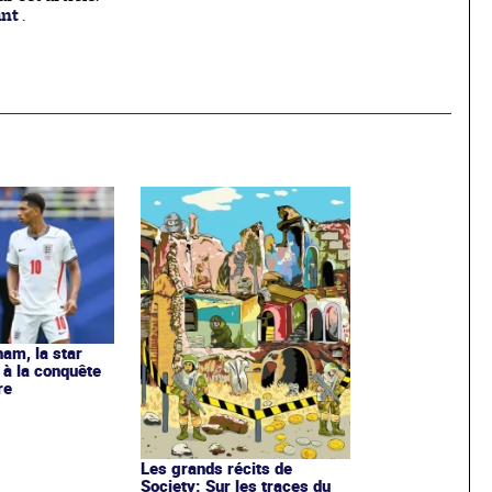
ant
.
ham, la star
à la conquête
re
Les grands récits de
Society: Sur les traces du