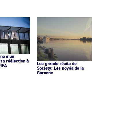
ino a un
sa réélection à
Les grands récits de
FIFA
Society: Les noyés de la
Garonne