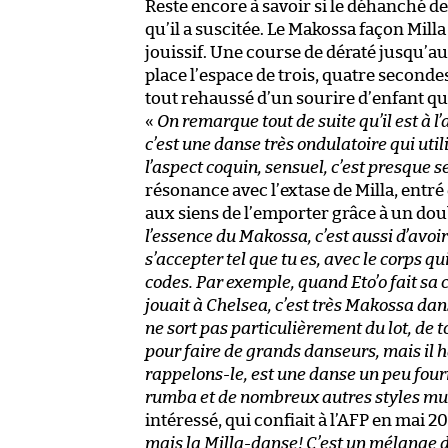
Reste encore à savoir si le déhanché de
qu’il a suscitée. Le Makossa façon Mill
jouissif. Une course de dératé jusqu’au
place l’espace de trois, quatre secondes
tout rehaussé d’un sourire d’enfant q
«
On remarque tout de suite qu’il est à l’
c’est une danse très ondulatoire qui utili
l’aspect coquin, sensuel, c’est presque se
résonance avec l’extase de Milla, entré
aux siens de l’emporter grâce à un dou
l’essence du Makossa, c’est aussi d’avoir
s’accepter tel que tu es, avec le corps qui
codes. Par exemple, quand Eto’o fait sa 
jouait à Chelsea, c’est très Makossa dan
ne sort pas particulièrement du lot, de t
pour faire de grands danseurs, mais il 
rappelons-le, est une danse un peu fourr
rumba et de nombreux autres styles mu
intéressé, qui confiait à l’AFP en mai 2
mais la Milla-danse! C’est un mélange 