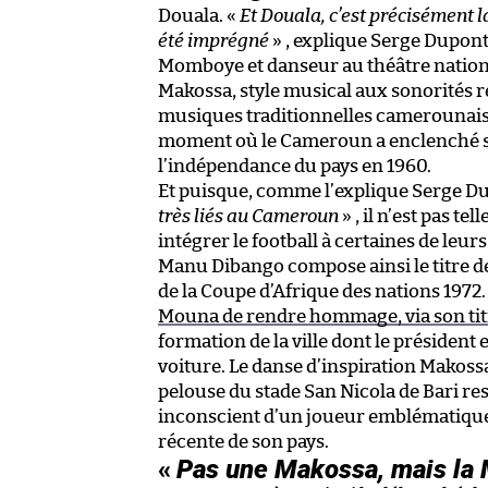
Douala. «
Et Douala, c’est précisément l
été imprégné
» , explique Serge Dupont
Momboye et danseur au théâtre national 
Makossa, style musical aux sonorités 
musiques traditionnelles camerounaise
moment où le Cameroun a enclenché so
l’indépendance du pays en 1960.
Et puisque, comme l’explique Serge D
très liés au Cameroun
» , il n’est pas 
intégrer le football à certaines de le
Manu Dibango compose ainsi le titre 
de la Coupe d’Afrique des nations 1972
Mouna de rendre hommage, via son ti
formation de la ville dont le président
voiture. Le danse d’inspiration Makoss
pelouse du stade San Nicola de Bari r
inconscient d’un joueur emblématique à
récente de son pays.
«
Pas une Makossa, mais la 