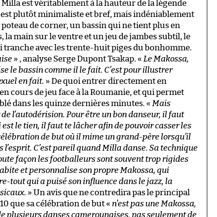
 Milla est véritablement à la hauteur de la légende
a est plutôt minimaliste et bref, mais indéniablement
 poteau de corner, un bassin qui ne tient plus en
, la main sur le ventre et un jeu de jambes subtil, le
ui tranche avec les trente-huit piges du bonhomme.
aise
» , analyse Serge Dupont Tsakap. «
Le Makossa,
se le bassin comme il le fait. C’est pour illustrer
xuel en fait.
» De quoi entrer directement en
 en cours de jeu face à la Roumanie, et qui permet
blé dans les quinze dernières minutes. «
Mais
 de l’autodérision. Pour être un bon danseur, il faut
 est le tien, il faut te lâcher afin de pouvoir casser les
célébration de but où il mime un grand-père lorsqu’il
s l’esprit. C’est pareil quand Milla danse. Sa technique
oute façon les footballeurs sont souvent trop rigides
habite et personnalise son propre Makossa, qui
e-tout qui a puisé son influence dans le jazz, la
sicaux.
» Un avis que ne contredira pas le principal
010 que sa célébration de but «
n’est pas une Makossa,
de plusieurs danses camerounaises, pas seulement de