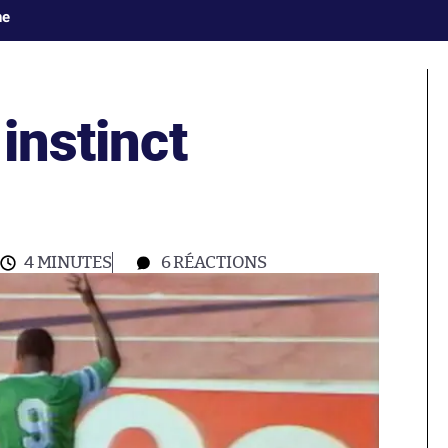
ne
 instinct
4 MINUTES
6
RÉACTIONS