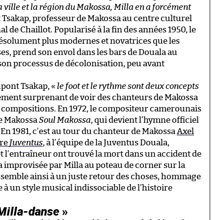
a ville et la région du Makossa, Milla en a forcément
 Tsakap, professeur de Makossa au centre culturel
de Chaillot. Popularisé à la fin des années 1950, le
résolument plus modernes et novatrices que les
s, prend son envol dans les bars de Douala au
n processus de décolonisation, peu avant
upont Tsakap, «
le foot et le rythme sont deux concepts
tellement surprenant de voir des chanteurs de Makossa
urs compositions. En 1972, le compositeur camerounais
de Makossa
Soul Makossa
, qui devient l’hymne officiel
. En 1981, c’est au tour du chanteur de Makossa
Axel
tre
Juventus
, à l’équipe de la Juventus Douala,
 et l’entraîneur ont trouvé la mort dans un accident de
a improvisée par Milla au poteau de corner sur la
essemble ainsi à un juste retour des choses, hommage
 un style musical indissociable de l’histoire
Milla-danse
»