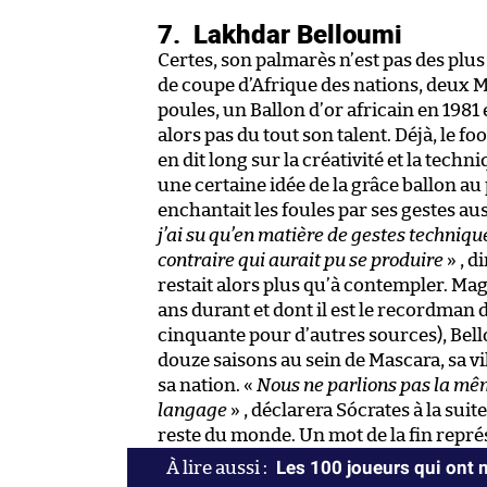
7.
Lakhdar Belloumi
Certes, son palmarès n’est pas des plu
de coupe d’Afrique des nations, deux
poules, un Ballon d’or africain en 1981 e
alors pas du tout son talent. Déjà, le foo
en dit long sur la créativité et la tec
une certaine idée de la grâce ballon au
enchantait les foules par ses gestes aus
j’ai su qu’en matière de gestes techniques
contraire qui aurait pu se produire
» , d
restait alors plus qu’à contempler. Mag
ans durant et dont il est le recordman d
cinquante pour d’autres sources), Bello
douze saisons au sein de Mascara, sa v
sa nation. «
Nous ne parlions pas la mêm
langage
» , déclarera Sócrates à la suit
reste du monde. Un mot de la fin représ
Les 100 joueurs qui ont m