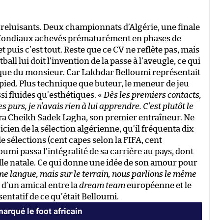
s reluisants. Deux championnats d’Algérie, une finale
 Mondiaux achevés prématurément en phases de
t puis c’est tout. Reste que ce CV ne reflète pas, mais
tball lui doit l’invention de la passe à l’aveugle, ce qui
hnique du monsieur. Car Lakhdar Belloumi représentait
 pied. Plus technique que buteur, le meneur de jeu
si fluides qu’esthétiques. «
Dès les premiers contacts,
 purs, je n’avais rien à lui apprendre. C’est plutôt le
ira Cheikh Sadek Lagha, son premier entraîneur. Ne
icien de la sélection algérienne, qu’il fréquenta dix
e sélections (cent capes selon la FIFA, cent
umi passa l’intégralité de sa carrière au pays, dont
ille natale. Ce qui donne une idée de son amour pour
e langue, mais sur le terrain, nous parlions le même
e d’un amical entre la
dream team
européenne et le
entatif de ce qu’était Belloumi.
arqué le foot africain