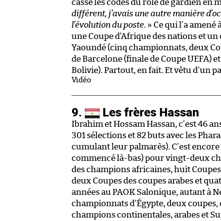
cassé les codes du rôle de gardien en 
différent, j’avais une autre manière d’o
l’évolution du poste.
» Ce qui l’a amené 
une Coupe d’Afrique des nations et un
Yaoundé (cinq championnats, deux Cou
de Barcelone (finale de Coupe UEFA) et
Bolivie). Partout, en fait. Et vêtu d’un p
Vidéo
9.
Les frères Hassan
Ibrahim et Hossam Hassan, c’est 46 ans
301 sélections et 82 buts avec les Phar
cumulant leur palmarès). C’est encore 
commencé là-bas) pour vingt-deux cha
des champions africaines, huit Coupes
deux Coupes des coupes arabes et qua
années au PAOK Salonique, autant à N
championnats d’Égypte, deux coupes, 
champions continentales, arabes et S