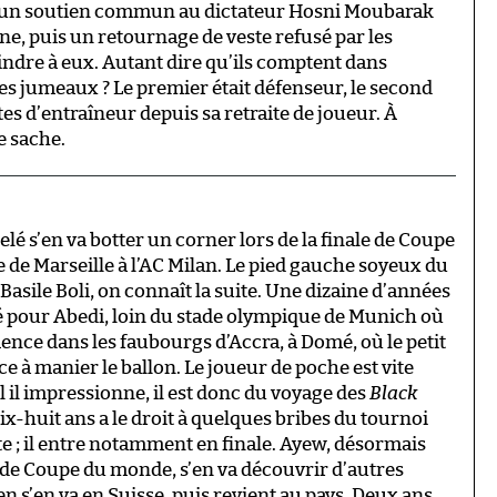
vec un soutien commun au dictateur Hosni Moubarak
ne, puis un retournage de veste refusé par les
indre à eux. Autant dire qu’ils comptent dans
 ces jumeaux ? Le premier était défenseur, le second
es d’entraîneur depuis sa retraite de joueur. À
e sache.
lé s’en va botter un corner lors de la finale de Coupe
de Marseille à l’AC Milan. Le pied gauche soyeux du
Basile Boli, on connaît la suite. Une dizaine d’années
cé pour Abedi, loin du stade olympique de Munich où
mmence dans les faubourgs d’Accra, à Domé, où le petit
 à manier le ballon. Le joueur de poche est vite
 il impressionne, il est donc du voyage des
Black
ix-huit ans a le droit à quelques bribes du tournoi
e ; il entre notamment en finale. Ayew, désormais
de Coupe du monde, s’en va découvrir d’autres
éen s’en va en Suisse, puis revient au pays. Deux ans