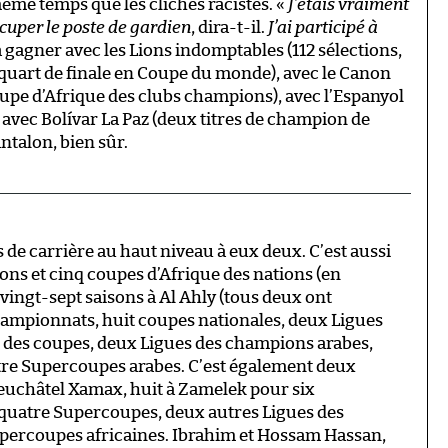
même temps que les clichés racistes. «
J’étais vraiment
ccuper le poste de gardien
, dira-t-il.
J’ai participé à
à gagner avec les Lions indomptables (112 sélections,
 quart de finale en Coupe du monde), avec le Canon
pe d’Afrique des clubs champions), avec l’Espanyol
 avec Bolívar La Paz (deux titres de champion de
antalon, bien sûr.
 de carrière au haut niveau à eux deux. C’est aussi
aons et cinq coupes d’Afrique des nations (en
vingt-sept saisons à Al Ahly (tous deux ont
mpionnats, huit coupes nationales, deux Ligues
 des coupes, deux Ligues des champions arabes,
tre Supercoupes arabes. C’est également deux
euchâtel Xamax, huit à Zamelek pour six
quatre Supercoupes, deux autres Ligues des
upercoupes africaines. Ibrahim et Hossam Hassan,