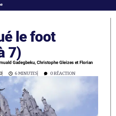
ne
ué le foot
à 7)
omuald Gadegbeku, Christophe Gleizes et Florian
0
6 MINUTES
0
RÉACTION