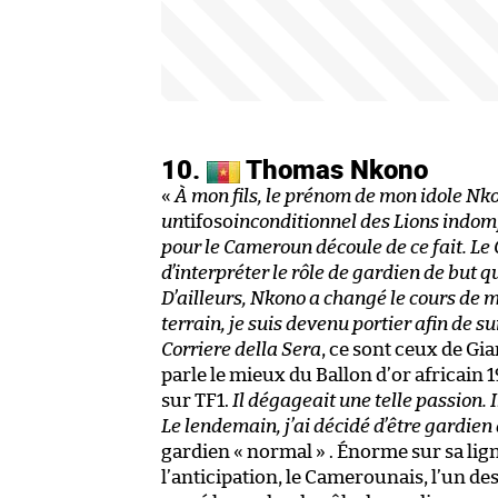
10.
Thomas Nkono
«
À mon fils, le prénom de mon idole Nkono
un
tifoso
inconditionnel des Lions indo
pour le Cameroun découle de ce fait. Le
d’interpréter le rôle de gardien de but q
D’ailleurs, Nkono a changé le cours de m
terrain, je suis devenu portier afin de su
Corriere della Sera
, ce sont ceux de Gia
parle le mieux du Ballon d’or africain 1
sur TF1.
Il dégageait une telle passion. I
Le lendemain, j’ai décidé d’être gardien 
gardien « normal » . Énorme sur sa lig
l’anticipation, le Camerounais, l’un de