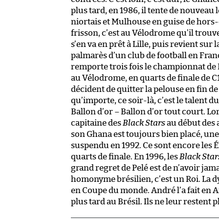
plus tard, en 1986, il tente de nouveau 
niortais et Mulhouse en guise de hors-
frisson, c’est au Vélodrome qu’il trouve
s’en va en prêt à Lille, puis revient sur
palmarès d’un club de football en France
remporte trois fois le championnat de Fr
au Vélodrome, en quarts de finale de C1
décident de quitter la pelouse en fin d
qu’importe, ce soir-là, c’est le talent 
Ballon d’or – Ballon d’or tout court. L
capitaine des
Black Stars
au début des a
son Ghana est toujours bien placé, une f
suspendu en 1992. Ce sont encore les É
quarts de finale. En 1996, les
Black Star
grand regret de Pelé est de n’avoir j
homonyme brésilien, c’est un Roi. La d
en Coupe du monde. André l’a fait en Af
plus tard au Brésil. Ils ne leur restent 