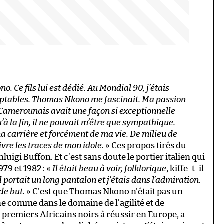
. Ce fils lui est dédié. Au Mondial 90, j’étais
mptables. Thomas Nkono me fascinait. Ma passion
 Camerounais avait une façon si exceptionnelle
u’à la fin, il ne pouvait m’être que sympathique.
a carrière et forcément de ma vie. De milieu de
ivre les traces de mon idole.
» Ces propos tirés du
nluigi Buffon. Et c’est sans doute le portier italien qui
979 et 1982 : «
Il était beau à voir, folklorique
, kiffe-t-il
l portait un long pantalon et j’étais dans l’admiration.
de but.
» C’est que Thomas Nkono n’était pas un
ne comme dans le domaine de l’agilité et de
s premiers Africains noirs à réussir en Europe, a