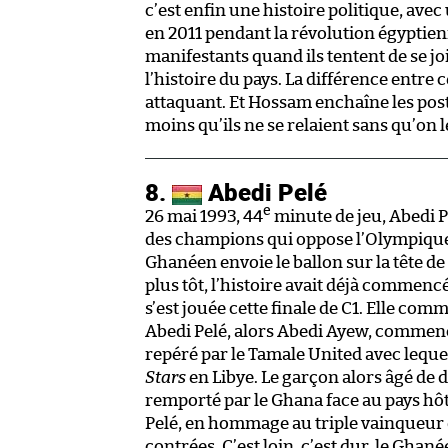
c’est enfin une histoire politique, a
en 2011 pendant la révolution égyptien
manifestants quand ils tentent de se jo
l’histoire du pays. La différence entre
attaquant. Et Hossam enchaîne les post
moins qu’ils ne se relaient sans qu’on l
8.
Abedi Pelé
e
26 mai 1993, 44
minute de jeu, Abedi Pe
des champions qui oppose l’Olympique 
Ghanéen envoie le ballon sur la tête de 
plus tôt, l’histoire avait déjà commen
s’est jouée cette finale de C1. Elle co
Abedi Pelé, alors Abedi Ayew, commence
repéré par le Tamale United avec lequel
Stars
en Libye. Le garçon alors âgé de d
remporté par le Ghana face au pays hôt
Pelé, en hommage au triple vainqueur 
contrées. C’est loin, c’est dur, le Ghan