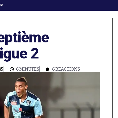
ne
septième
igue 2
45
6 MINUTES
6
RÉACTIONS