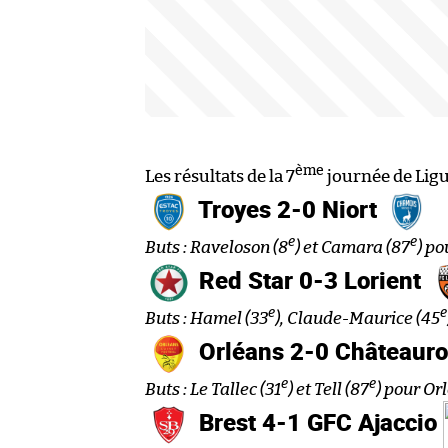
ème
Les résultats de la 7
journée de Ligue
Troyes 2-0 Niort
e
e
Buts : Raveloson (8
) et Camara (87
) po
Red Star 0-3 Lorient
e
e
Buts : Hamel (33
), Claude-Maurice (45
Orléans 2-0 Châteaur
e
e
Buts : Le Tallec (31
) et Tell (87
) pour Or
Brest 4-1 GFC Ajaccio