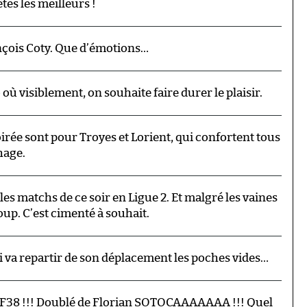
êtes les meilleurs !
rançois Coty. Que d’émotions…
o où visiblement, on souhaite faire durer le plaisir.
soirée sont pour Troyes et Lorient, qui confortent tous
hage.
 les matchs de ce soir en Ligue 2. Et malgré les vaines
oup. C’est cimenté à souhait.
i va repartir de son déplacement les poches vides…
8 !!! Doublé de Florian SOTOCAAAAAAA !!! Quel