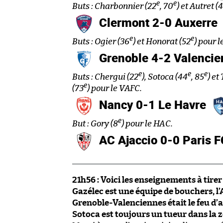
e
e
Buts : Charbonnier (22
, 70
) et Autret (
Clermont 2-0 Auxerre
e
e
Buts : Ogier (36
) et Honorat (52
) pour 
Grenoble 4-2 Valenci
e
e
e
Buts : Chergui (22
), Sotoca (44
, 85
) et
e
(73
) pour le VAFC.
Nancy 0-1 Le Havre
e
But : Gory (8
) pour le HAC.
AC Ajaccio 0-0 Paris 
21h56 :
Voici les enseignements à tirer 
Gazélec est une équipe de bouchers, l’A
Grenoble-Valenciennes était le feu d’ar
Sotoca est toujours un tueur dans la z