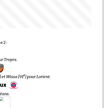
 2 :
ur Troyes.
e
) et Wissa (91
) pour Lorient.
oux
léans.