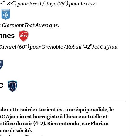
e
e
e
45
, 83
) pour Brest / Roye (25
) pour le Gaz.
le Clermont Foot Auvergne.
ennes
e
e
 Tavarel (60
) pour Grenoble / Robail (42
) et Cuffaut
FC
de cette soirée : Lorient est une équipe solide, le
C Ajaccio est barragiste à l’heure actuelle et
tifice du soir (4-2). Bien entendu, car Florian
one de vérité.