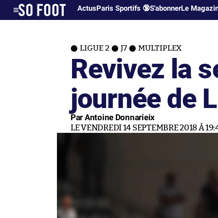
Actus
Paris Sportifs 🔞
S'abonner
Le Magazi
LIGUE 2
J7
MULTIPLEX
Revivez la 
journée de L
Par Antoine Donnarieix
LE VENDREDI 14 SEPTEMBRE 2018 À 19: