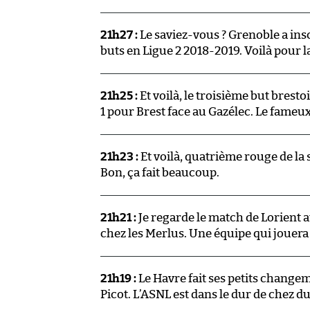
21h27 :
Le saviez-vous ? Grenoble a insc
buts en Ligue 2 2018-2019. Voilà pour l
21h25 :
Et voilà, le troisième but brest
1 pour Brest face au Gazélec. Le fame
21h23 :
Et voilà, quatrième rouge de la 
Bon, ça fait beaucoup.
21h21 :
Je regarde le match de Lorient 
chez les Merlus. Une équipe qui jouera 
21h19 :
Le Havre fait ses petits changem
Picot. L’ASNL est dans le dur de chez d