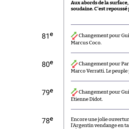
Aux abords de la surface
soudaine. C’est repoussé 
e
81
Changement pour Gui
Marcus Coco.
e
80
Changement pour Paris
Marco Verratti. Le peuple 
e
79
Changement pour Gui
Etienne Didot.
e
78
Encore une jolie ouvertu
l’Argentin vendange en ta