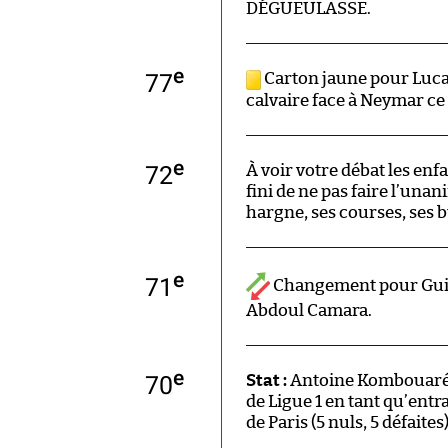
DÉGUEULASSE.
e
77
Carton jaune pour Lucas
calvaire face à Neymar ce 
e
72
À voir votre débat les enf
fini de ne pas faire l’una
hargne, ses courses, ses b
e
71
Changement pour Gui
Abdoul Camara.
e
70
Stat :
Antoine Kombouaré n
de Ligue 1 en tant qu’ent
de Paris (5 nuls, 5 défaites)