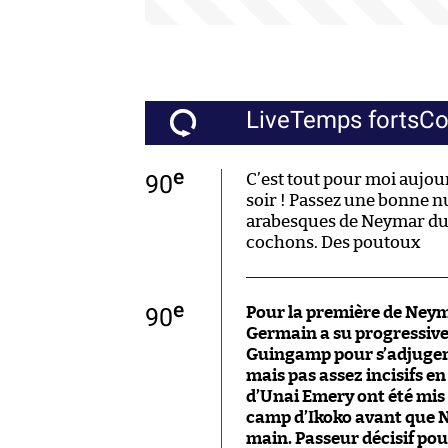
Live
Temps forts
C
e
90
C’est tout pour moi aujou
soir ! Passez une bonne nu
arabesques de Neymar du
cochons. Des poutoux
e
90
Pour la première de Neyma
Germain a su progressiv
Guingamp pour s’adjuger 
mais pas assez incisifs e
d’Unai Emery ont été mis 
camp d’Ikoko avant que 
main. Passeur décisif pour