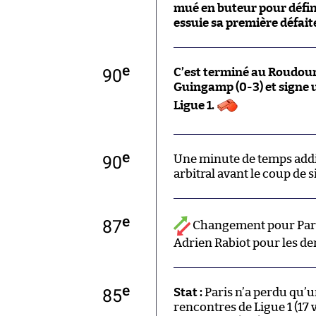
mué en buteur pour défin
essuie sa première défaite
e
90
C’est terminé au Roudour
Guingamp (0-3) et signe 
Ligue 1.
e
90
Une minute de temps addi
arbitral avant le coup de si
e
87
Changement pour Paris
Adrien Rabiot pour les der
e
85
Stat :
Paris n’a perdu qu’u
rencontres de Ligue 1 (17 vi