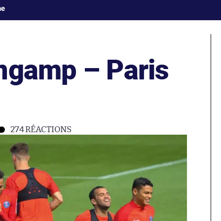
ne
ngamp – Paris
274
RÉACTIONS