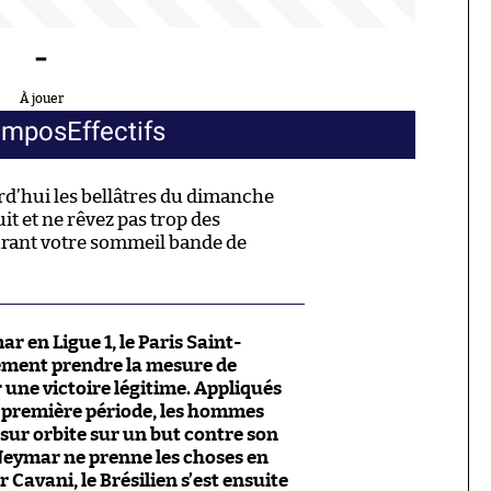
-
À jouer
ompos
Effectifs
rd’hui les bellâtres du dimanche
it et ne rêvez pas trop des
rant votre sommeil bande de
r en Ligue 1, le Paris Saint-
ement prendre la mesure de
une victoire légitime. Appliqués
n première période, les hommes
sur orbite sur un but contre son
Neymar ne prenne les choses en
 Cavani, le Brésilien s’est ensuite