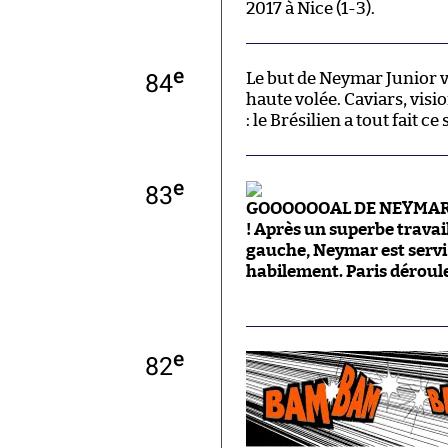
2017 à Nice (1-3).
e
84
Le but de Neymar Junior 
haute volée. Caviars, visi
: le Brésilien a tout fait ce
e
83
GOOOOOOAL DE NEYMAR ! L
! Après un superbe travai
gauche, Neymar est servi
habilement. Paris déroule 
e
82