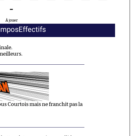
-
À jouer
ompos
Effectifs
inale.
meilleurs.
us Courtois mais ne franchit pas la