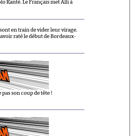
o Kanté. Le Français met Alli à
ont en train de vider leur virage.
avoir raté le début de Bordeaux-
 pas son coup de tête !