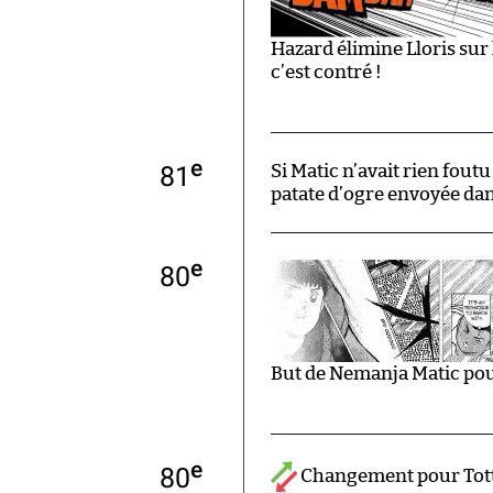
Hazard élimine Lloris sur l
c’est contré !
e
81
Si Matic n’avait rien foutu
patate d’ogre envoyée dans
e
80
But de Nemanja Matic pou
e
80
Changement pour Tot