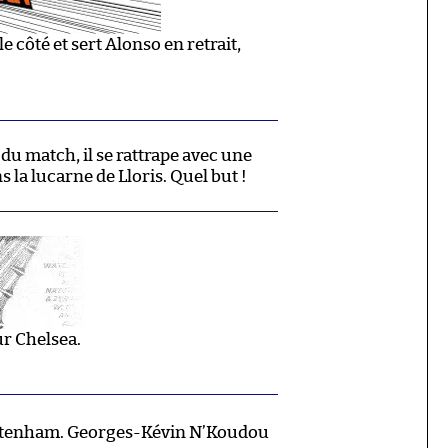
e côté et sert Alonso en retrait,
 du match, il se rattrape avec une
 la lucarne de Lloris. Quel but !
r Chelsea.
tenham. Georges-Kévin N’Koudou