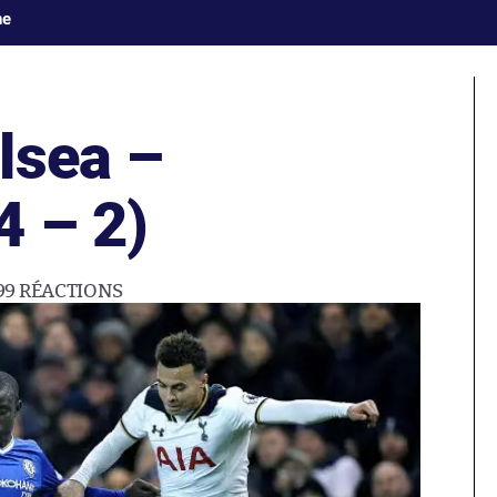
ne
lsea –
4 – 2)
99
RÉACTIONS