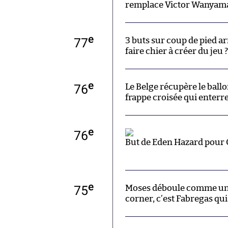
remplace Victor Wanyam
e
77
3 buts sur coup de pied a
faire chier à créer du jeu ?
e
76
Le Belge récupère le ballo
frappe croisée qui enterre 
e
76
But de Eden Hazard pour 
e
75
Moses déboule comme un t
corner, c’est Fabregas qui 