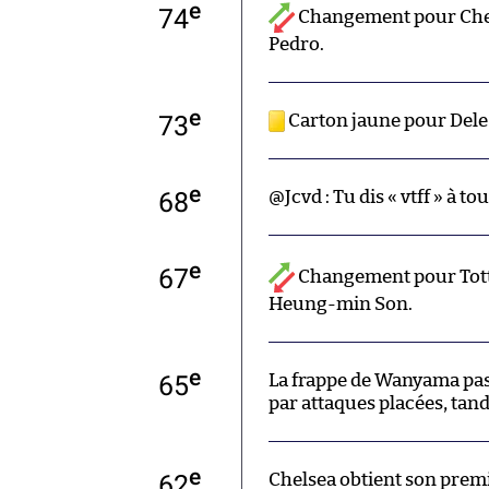
e
74
Changement pour Chel
Pedro.
e
73
Carton jaune pour Dele 
e
68
@Jcvd : Tu dis « vtff » à to
e
67
Changement pour Tott
Heung-min Son.
e
65
La frappe de Wanyama pas
par attaques placées, tand
e
62
Chelsea obtient son premi