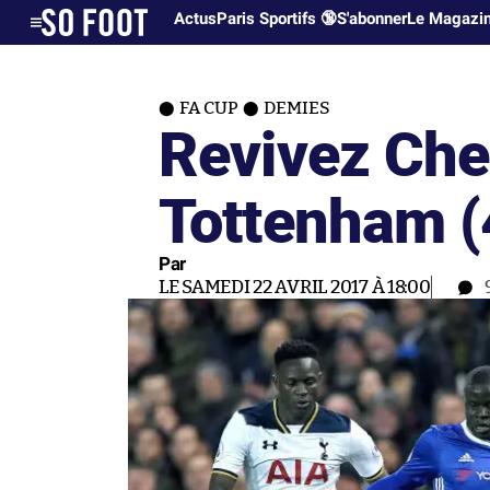
Actus
Paris Sportifs 🔞
S'abonner
Le Magazi
FA CUP
DEMIES
Revivez Che
Tottenham (
Par
LE SAMEDI 22 AVRIL 2017 À 18:00