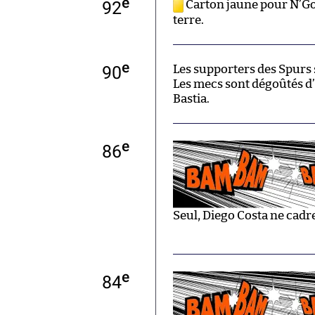
e
92
Carton jaune pour N’Gol
terre.
e
90
Les supporters des Spurs s
Les mecs sont dégoûtés d’
Bastia.
e
86
Seul, Diego Costa ne cadre
e
84