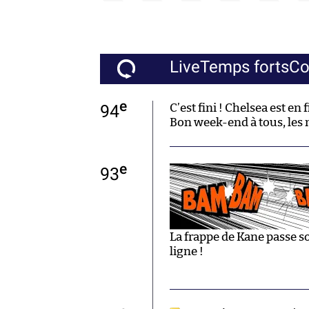
Live
Temps forts
C
e
94
C’est fini ! Chelsea est en f
Bon week-end à tous, les 
e
93
La frappe de Kane passe so
ligne !