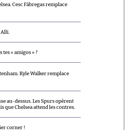
sea. Cesc Fàbregas remplace
Alli.
us tes « amigos » ?
enham. Kyle Walker remplace
se au-dessus. Les Spurs opèrent
is que Chelsea attend les contres.
er corner !