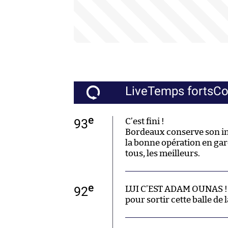
Live
Temps forts
C
e
93
C’est fini !
Bordeaux conserve son invi
la bonne opération en gar
tous, les meilleurs.
e
92
LUI C’EST ADAM OUNAS ! P
pour sortir cette balle de 