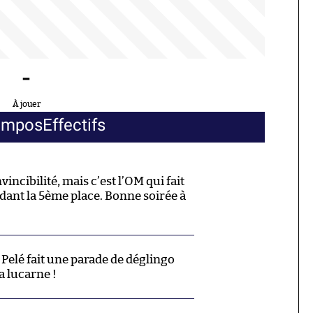
-
À jouer
ompos
Effectifs
ncibilité, mais c’est l’OM qui fait
dant la 5ème place. Bonne soirée à
elé fait une parade de déglingo
la lucarne !