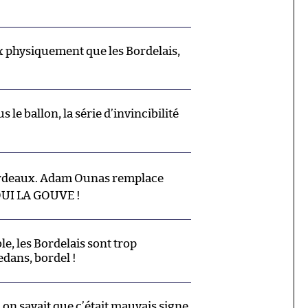
x physiquement que les Bordelais,
 le ballon, la série d’invincibilité
deaux. Adam Ounas remplace
OUI LA GOUVE !
ble, les Bordelais sont trop
edans, bordel !
 on savait que c’était mauvais signe.