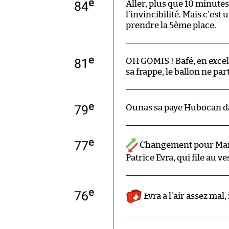
e
84
Aller, plus que 10 minutes
l’invincibilité. Mais c’es
prendre la 5ème place.
e
81
OH GOMIS ! Bafé, en exce
sa frappe, le ballon ne pa
e
79
Ounas sa paye Hubocan dan
e
77
Changement pour Mars
Patrice Evra, qui file au ve
e
76
Evra a l’air assez mal, 