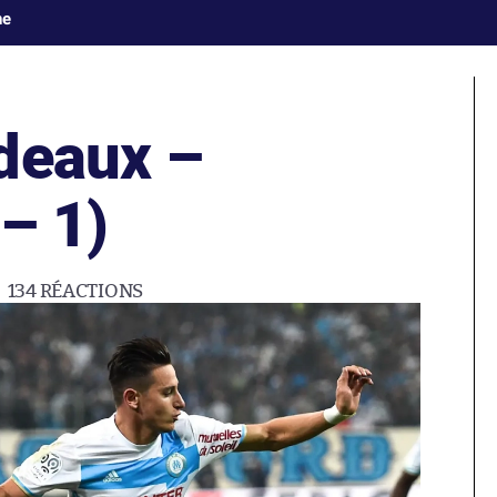
ne
deaux –
 – 1)
134
RÉACTIONS