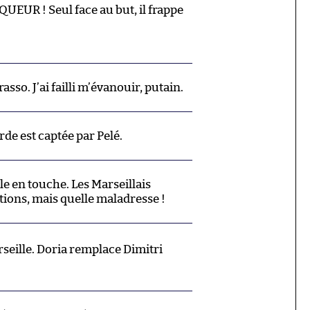
UR ! Seul face au but, il frappe
sso. J’ai failli m’évanouir, putain.
rde est captée par Pelé.
le en touche. Les Marseillais
tions, mais quelle maladresse !
ille. Doria remplace Dimitri