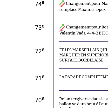
e
74
Changement pour Mars
remplace Maxime Lopez.
e
73
Changement pour Bor
Valentin Vada. 4-4-2 BIT
e
72
ET LES MARSEILLAIS QU
MARQUER EN SUPERIOR
SURFACE BORDELAISE !
e
71
LA PARADE COMPLETEME
!
e
70
Rolan tergiverse dans la su
ballon va d’un bout à l’aut