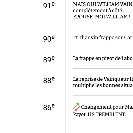
e
91
MAIS OUI WILLIAM VAINQUE
complètement à côté.
EPOUSE-MOI WILLIAM !
e
90
Et Thauvin frappe sur Carra
e
89
La frappe en pivot de Labo
e
88
La reprise de Vainqueur fi
multiplie les bonnes situa
e
86
Changement pour Marse
Payet. ILS TREMBLENT.