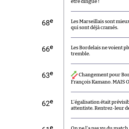
être dingue !
e
68
Les Marseillais sont mieu
qui sont déjà cramés.
e
66
Les Bordelais ne voient plus
tremble.
e
63
Changement pour Bor
François Kamano. MAIS 
e
62
L’égalisation était prévisi
attentiste. Rentrez-leur d
e
On ne l’a pas vu du match,