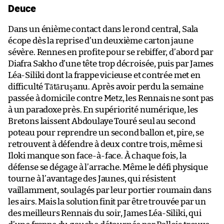
Deuce
Dans un énième contact dans le rond central, Sala
écope dès la reprise d’un deuxième carton jaune
sévère. Rennes en profite pour se rebiffer, d’abord par
Diafra Sakho d’une tête trop décroisée, puis par James
Léa-Siliki dont la frappe vicieuse et contrée met en
difficulté Tătăruşanu. Après avoir perdu la semaine
passée à domicile contre Metz, les Rennais ne sont pas
à un paradoxe près. En supériorité numérique, les
Bretons laissent Abdoulaye Touré seul au second
poteau pour reprendre un second ballon et, pire, se
retrouvent à défendre à deux contre trois, même si
Iloki manque son face-à-face. À chaque fois, la
défense se dégage à l’arrache. Même le défi physique
tourne à l’avantage des Jaunes, qui résistent
vaillamment, soulagés par leur portier roumain dans
les airs. Mais la solution finit par être trouvée par un
des meilleurs Rennais du soir, James Léa-Siliki, qui