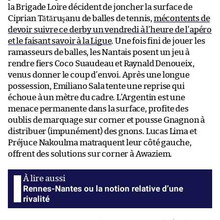
la Brigade Loire décident de joncher la surface de
Ciprian Tătăruşanu de balles de tennis,
mécontents de
devoir suivre ce derby un vendredi à l’heure de l’apéro
et le faisant savoir à la Ligue
. Une fois fini de jouer les
ramasseurs de balles, les Nantais posent un jeu à
rendre fiers Coco Suaudeau et Raynald Denoueix,
venus donner le coup d’envoi. Après une longue
possession, Emiliano Sala tente une reprise qui
échoue à un mètre du cadre. L’Argentin est une
menace permanente dans la surface, profite des
oublis de marquage sur corner et pousse Gnagnon à
distribuer (impunément) des gnons. Lucas Lima et
Préjuce Nakoulma matraquent leur côté gauche,
offrent des solutions sur corner à Awaziem.
Rennes-Nantes ou la notion relative d’une
rivalité