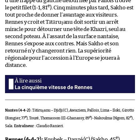
d’une frappe du gauche détournée par Pallois trouve
e
le petit filet (1-1, 81
). Cinq minutes plus tard, Sakho est
tout proche de donner l’avantage aux visiteurs.
Rennes y croit et Tătăruşanu doit sortir un arrêt
miracle pour détourner une tête de Khazri, seul au
second poteau. À l’assaut de la surface nantaise,
Rennes s’expose aux contres. Mais Sakho et son
retourné n’y changeront rien. La supériorité
régionale pour l’accession à l’Europe se jouera à
distance.
La cinquième vitesse de Rennes
Nantes (4-4-2) :
Tătăruşanu – Djidji (C), Awaziem, Pallois, Lima – Iloki, Girotto
e
e
e
(Rongier, 77
), Touré, Thomasson (El-Ghanassy, 89
)- Nakoulma (Ngom, 82
),
Sala.
Entraîneur :
Claudio Ranieri.
e
Rennes (4-4-2) :
Koubek – Danzé (C) (Sakho, 45
),