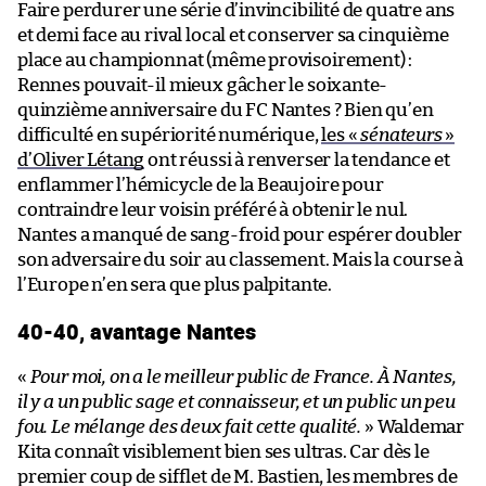
Faire perdurer une série d’invincibilité de quatre ans
et demi face au rival local et conserver sa cinquième
place au championnat (même provisoirement) :
Rennes pouvait-il mieux gâcher le soixante-
quinzième anniversaire du FC Nantes ? Bien qu’en
difficulté en supériorité numérique,
les «
sénateurs
»
d’Oliver Létang
ont réussi à renverser la tendance et
enflammer l’hémicycle de la Beaujoire pour
contraindre leur voisin préféré à obtenir le nul.
Nantes a manqué de sang-froid pour espérer doubler
son adversaire du soir au classement. Mais la course à
l’Europe n’en sera que plus palpitante.
40-40, avantage Nantes
«
Pour moi, on a le meilleur public de France. À Nantes,
il y a un public sage et connaisseur, et un public un peu
fou. Le mélange des deux fait cette qualité.
» Waldemar
Kita connaît visiblement bien ses ultras. Car dès le
premier coup de sifflet de M. Bastien, les membres de