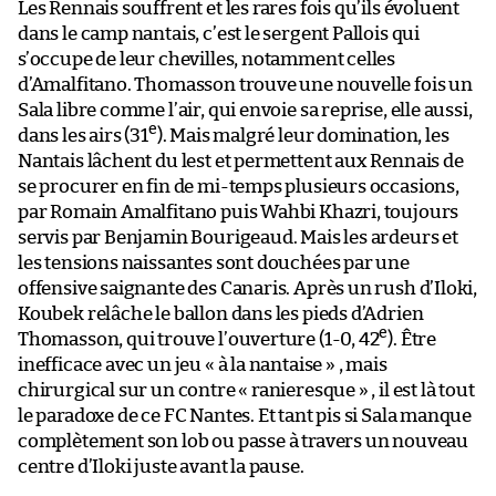
Les Rennais souffrent et les rares fois qu’ils évoluent
dans le camp nantais, c’est le sergent Pallois qui
s’occupe de leur chevilles, notamment celles
d’Amalfitano. Thomasson trouve une nouvelle fois un
Sala libre comme l’air, qui envoie sa reprise, elle aussi,
e
dans les airs (31
). Mais malgré leur domination, les
Nantais lâchent du lest et permettent aux Rennais de
se procurer en fin de mi-temps plusieurs occasions,
par Romain Amalfitano puis Wahbi Khazri, toujours
servis par Benjamin Bourigeaud. Mais les ardeurs et
les tensions naissantes sont douchées par une
offensive saignante des Canaris. Après un rush d’Iloki,
Koubek relâche le ballon dans les pieds d’Adrien
e
Thomasson, qui trouve l’ouverture (1-0, 42
). Être
inefficace avec un jeu « à la nantaise » , mais
chirurgical sur un contre « ranieresque » , il est là tout
le paradoxe de ce FC Nantes. Et tant pis si Sala manque
complètement son lob ou passe à travers un nouveau
centre d’Iloki juste avant la pause.