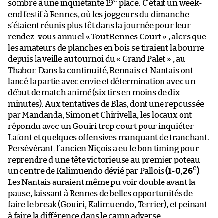
e
sombre à une inquiétante 19
place. C’était un week-
end festif à Rennes, où les joggeurs du dimanche
s’étaient réunis plus tôt dans la journée pour leur
rendez-vous annuel « Tout Rennes Court » , alors que
les amateurs de planches en bois se tiraient la bourre
depuis la veille au tournoi du « Grand Palet » , au
Thabor. Dans la continuité, Rennais et Nantais ont
lancé la partie avec envie et détermination avec un
début de match animé (six tirs en moins de dix
minutes). Aux tentatives de Blas, dont une repoussée
par Mandanda, Simon et Chirivella, les locaux ont
répondu avec un Gouiri trop court pour inquiéter
Lafont et quelques offensives manquant de tranchant.
Persévérant, l’ancien Niçois a eu le bon timing pour
reprendre d’une tête victorieuse au premier poteau
e
un centre de Kalimuendo dévié par Pallois
(1-0, 26
)
.
Les Nantais auraient même pu voir double avant la
pause, laissant à Rennes de belles opportunités de
faire le break (Gouiri, Kalimuendo, Terrier), et peinant
à faire la différence dans le camp adverse.