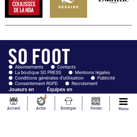
Abonnements
Contacts
La boutique SO PRESS
Mentions légales
Conditions générales d'utilisation
Publicité
Consentement RGPD
Recrutement
Joueurs en
Équipes en
tendance
tendance
0
Lionel Messi
Paris Saint-
Accueil
Actus
Boutique
Forum
Menu
Maghnes
Germain
Akliouche
Real Madrid
Mohamed
Olympique de
Salah
Marseille
Neymar
FIFA