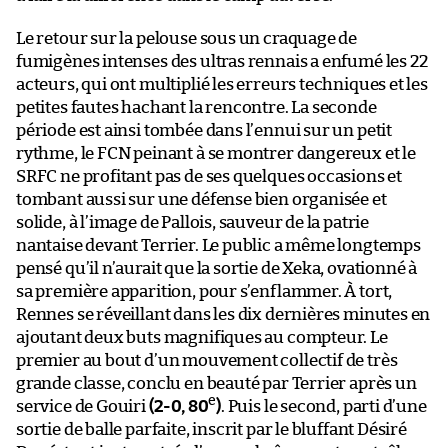
Le retour sur la pelouse sous un craquage de
fumigènes intenses des ultras rennais a enfumé les 22
acteurs, qui ont multiplié les erreurs techniques et les
petites fautes hachant la rencontre. La seconde
période est ainsi tombée dans l’ennui sur un petit
rythme, le FCN peinant à se montrer dangereux et le
SRFC ne profitant pas de ses quelques occasions et
tombant aussi sur une défense bien organisée et
solide, à l’image de Pallois, sauveur de la patrie
nantaise devant Terrier. Le public a même longtemps
pensé qu’il n’aurait que la sortie de Xeka, ovationné à
sa première apparition, pour s’enflammer. À tort,
Rennes se réveillant dans les dix dernières minutes en
ajoutant deux buts magnifiques au compteur. Le
premier au bout d’un mouvement collectif de très
grande classe, conclu en beauté par Terrier après un
e
service de Gouiri
(2-0, 80
)
. Puis le second, parti d’une
sortie de balle parfaite, inscrit par le bluffant Désiré