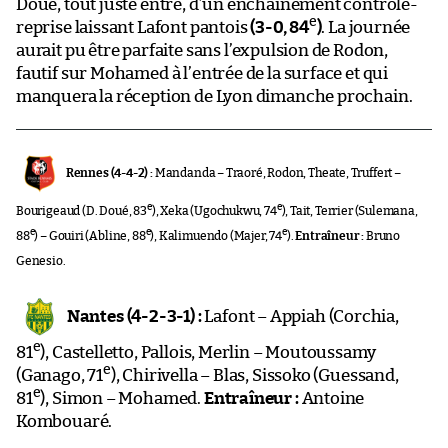
Doué, tout juste entré, d’un enchaînement contrôle-
e
reprise laissant Lafont pantois
(3-0, 84
)
. La journée
aurait pu être parfaite sans l’expulsion de Rodon,
fautif sur Mohamed à l’entrée de la surface et qui
manquera la réception de Lyon dimanche prochain.
Rennes (4-4-2) :
Mandanda – Traoré, Rodon, Theate, Truffert –
e
e
Bourigeaud (D. Doué, 83
), Xeka (Ugochukwu, 74
), Tait, Terrier (Sulemana,
e
e
e
88
) – Gouiri (Abline, 88
), Kalimuendo (Majer, 74
).
Entraîneur :
Bruno
Genesio.
Nantes (4-2-3-1) :
Lafont – Appiah (Corchia,
e
81
), Castelletto, Pallois, Merlin – Moutoussamy
e
(Ganago, 71
), Chirivella – Blas, Sissoko (Guessand,
e
81
), Simon – Mohamed.
Entraîneur :
Antoine
Kombouaré.