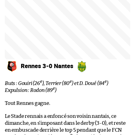
Rennes 3-0 Nantes
e
e
e
Buts : Gouiri (26
), Terrier (80
) et D. Doué (84
)
e
Expulsion : Rodon (89
)
Tout Rennes gagne.
Le Stade rennais a enfoncé son voisin nantais, ce
dimanche, en s’imposant dans le derby (3-0), et reste
en embuscade derrière le top 5 pendant que le FCN