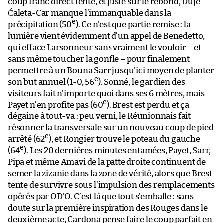
coup franc direct tenté, et juste sur le rebond, Duje
Ćaleta-Car manque l’immanquable dans la
e
précipitation (50
). Ce n’est que partie remise : la
lumière vient évidemment d’un appel de Benedetto,
qui efface Larsonneur sans vraiment le vouloir – et
sans même toucher la gonfle – pour finalement
permettre à un Bouna Sarr jusqu’ici moyen de planter
e
son but annuel (1-0, 56
). Sonné, le gardien des
visiteurs fait n’importe quoi dans ses 6 mètres, mais
e
Payet n’en profite pas (60
). Brest est perdu et ça
dégaine à tout-va : peu verni, le Réunionnais fait
résonner la transversale sur un nouveau coup de pied
e
arrêté (62
), et Rongier trouve le poteau du gauche
e
(64
). Les 20 dernières minutes entamées, Payet, Sarr,
Pipa et même Amavi de la patte droite continuent de
semer la zizanie dans la zone de vérité, alors que Brest
tente de survivre sous l’impulsion des remplacements
opérés par OD’O. C’est là que tout s’emballe : sans
doute sur la première inspiration des Rouges dans le
deuxième acte, Cardona pense faire le coup parfait en