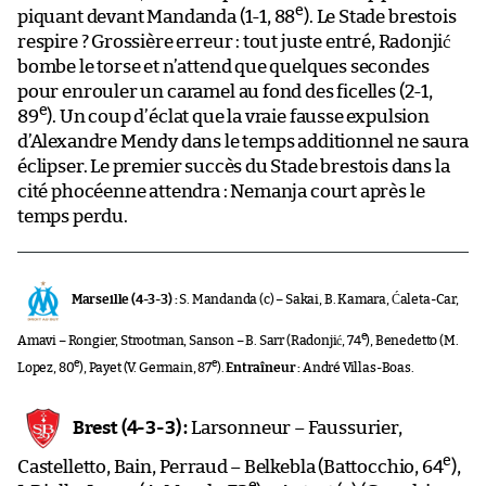
e
piquant devant Mandanda (1-1, 88
). Le Stade brestois
respire ? Grossière erreur : tout juste entré, Radonjić
bombe le torse et n’attend que quelques secondes
pour enrouler un caramel au fond des ficelles (2-1,
e
89
). Un coup d’éclat que la vraie fausse expulsion
d’Alexandre Mendy dans le temps additionnel ne saura
éclipser. Le premier succès du Stade brestois dans la
cité phocéenne attendra : Nemanja court après le
temps perdu.
Marseille (4-3-3) :
S. Mandanda (c) – Sakai, B. Kamara, Ćaleta-Car,
e
Amavi – Rongier, Strootman, Sanson – B. Sarr (Radonjić, 74
), Benedetto (M.
e
e
Lopez, 80
), Payet (V. Germain, 87
).
Entraîneur :
André Villas-Boas.
Brest (4-3-3) :
Larsonneur – Faussurier,
e
Castelletto, Bain, Perraud – Belkebla (Battocchio, 64
),