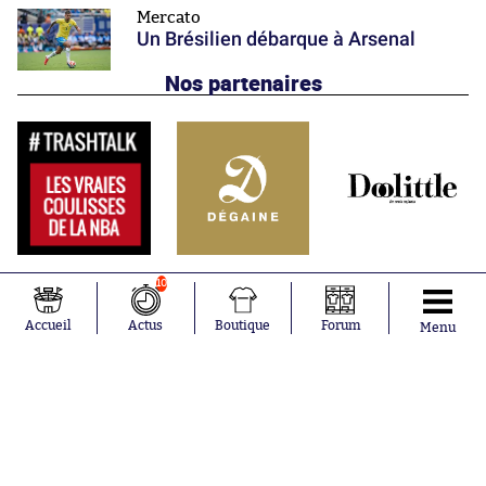
Mercato
Un Brésilien débarque à Arsenal
Nos partenaires
10
Accueil
Actus
Boutique
Forum
Menu
Abonnements
Contacts
La boutique SO PRESS
Mentions légales
Conditions générales d'utilisation
Publicité