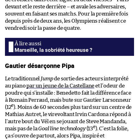
devant et le reste derrière – et avale les adversaires,
souvent en faisant ses matchs. Pour la première fois
depuis près de deux ans, les Olympiens réalisent ce
vendredi soir la passe de quatre.
Marseille, la sobriété heureuse ?
Gautier désarçonne Pipa
Le traditionnel
Jump
de sortie des acteurs interprété
au piano
par un jeune de la Castellane
et l’odeur de
poudre qui s’installe : Benedetto fait la différence face
à Romain Perraud, mais bute sur Gautier Larsonneur
e
(12
). Moins de 60 secondes plus tard sur un centre de
Mathias Autret, le virevoltant Irvin Cardona répond à
l’autre bout du Vél en se jouant de Steve Mandanda,
e
mais pas de la
Goal line technology
(13
). C’est la folie,
ça s’ouvre de partout, alors Pipa, inspiré et