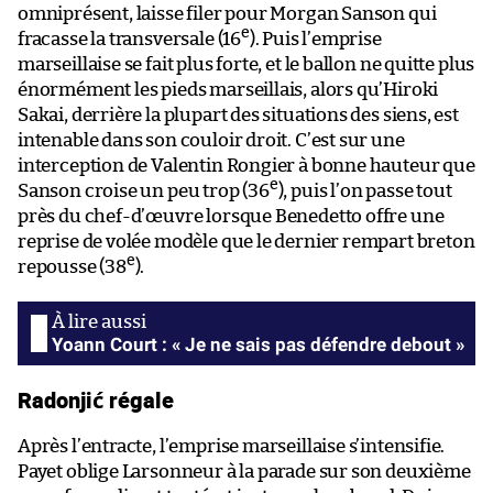
omniprésent, laisse filer pour Morgan Sanson qui
e
fracasse la transversale (16
). Puis l’emprise
marseillaise se fait plus forte, et le ballon ne quitte plus
énormément les pieds marseillais, alors qu’Hiroki
Sakai, derrière la plupart des situations des siens, est
intenable dans son couloir droit. C’est sur une
interception de Valentin Rongier à bonne hauteur que
e
Sanson croise un peu trop (36
), puis l’on passe tout
près du chef-d’œuvre lorsque Benedetto offre une
reprise de volée modèle que le dernier rempart breton
e
repousse (38
).
Yoann Court : « Je ne sais pas défendre debout »
Radonjić régale
Après l’entracte, l’emprise marseillaise s’intensifie.
Payet oblige Larsonneur à la parade sur son deuxième