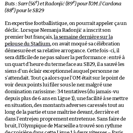
e
e
Buts : Sarr (56
) et Radonjić (89
) pour l’OM // Cardona
e
(88
) pour le SB29
En expertise footballistique, on pourrait appeler ça un
déclic. Lorsque Nemanja Radonjić a inscrit son
premier but français,
la semaine dernière sur la
pelouse du Stadium
, on avait moqué sa célébration
démesurée et sa relative arrogance. Cette fois-ci, il
sera difficile de ne pas saluer la performance : entré à
un quart d’heure du terme face au SB29, il a sauvé les
siens d’un éclair exceptionnel auquel personne ne
s’attendait. Tout ça alors que l’OM était sur le point de
voir deux points lui filer sous le nez malgré une
domination rarissime : 34 tentatives (du jamais-vu
depuis plus de 6 ans en Ligue 1), une facilité à se mettre
en situation, des montants adverses caressés tout au
long de la partie et une maîtrise devant, derrière et
dans l’entrejeu proprement entretenue. Sans faire de
bruit, l’Olympique de Marseille a trouvé son rythme
de croisière dans cette Ligue 1 à deux vitesses – Paris