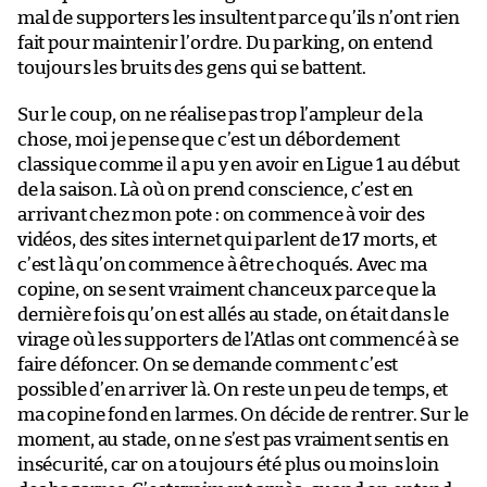
mal de supporters les insultent parce qu’ils n’ont rien
fait pour maintenir l’ordre. Du parking, on entend
toujours les bruits des gens qui se battent.
Sur le coup, on ne réalise pas trop l’ampleur de la
chose, moi je pense que c’est un débordement
classique comme il a pu y en avoir en Ligue 1 au début
de la saison. Là où on prend conscience, c’est en
arrivant chez mon pote : on commence à voir des
vidéos, des sites internet qui parlent de 17 morts, et
c’est là qu’on commence à être choqués. Avec ma
copine, on se sent vraiment chanceux parce que la
dernière fois qu’on est allés au stade, on était dans le
virage où les supporters de l’Atlas ont commencé à se
faire défoncer. On se demande comment c’est
possible d’en arriver là. On reste un peu de temps, et
ma copine fond en larmes. On décide de rentrer. Sur le
moment, au stade, on ne s’est pas vraiment sentis en
insécurité, car on a toujours été plus ou moins loin