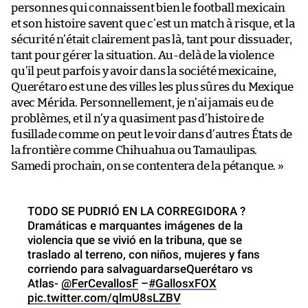
personnes qui connaissent bien le football mexicain
et son histoire savent que c’est un match à risque, et la
sécurité n’était clairement pas là, tant pour dissuader,
tant pour gérer la situation. Au-delà de la violence
qu’il peut parfois y avoir dans la société mexicaine,
Querétaro est une des villes les plus sûres du Mexique
avec Mérida. Personnellement, je n’ai jamais eu de
problèmes, et il n’y a quasiment pas d’histoire de
fusillade comme on peut le voir dans d’autres États de
la frontière comme Chihuahua ou Tamaulipas.
Samedi prochain, on se contentera de la pétanque. »
TODO SE PUDRIÓ EN LA CORREGIDORA ?
Dramáticas e marquantes imágenes de la
violencia que se vivió en la tribuna, que se
traslado al terreno, con niños, mujeres y fans
corriendo para salvaguardarseQuerétaro vs
Atlas-
@FerCevallosF
–
#GallosxFOX
pic.twitter.com/qlmU8sLZBV