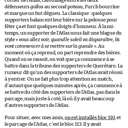
corner de l’Atlas, cafouillage entre les deux
défenseurs
gallos
au second poteau, Furch bourrine
et marque un but dégueu. La classique : quelques
supporters balancent leur bière sur la pelouse pour
fêter ça et font quelques doigts d’honneur. À la mi-
temps, un supporter de l’Atlas nous fait une blague du
style
« vous allez voir, quand le soleil va disparaître, ils
vont commencer à se mettre sur la gueule »
. Au
moment où ça reprend, on part reprendre des bières.
Quand on se rassoit, on voit que ça commence à se
battre dans la tribune des supporters de Querétaro. La
rumeur dit qu’un des supporters de l’Atlas avait réussi
à y entrer. On ne fait plus trop attention au match,
d’autant que quelques minutes après, ça commence à
se battre du côté des supporters de l’Atlas, pas dans le
parcage, mais juste à coté, là où il y avait beaucoup
d’autres supporters de l’Atlas.
Pour situer, avec mes amis,
on est installés bloc 110
, et
le parcage de l’Atlas, c’est le bloc 113. Il y avait