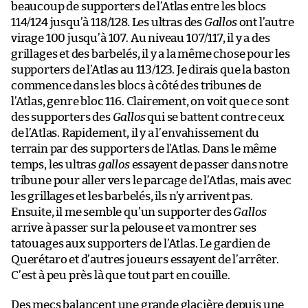
beaucoup de supporters de l’Atlas entre les blocs
114/124 jusqu’à 118/128. Les ultras des
Gallos
ont l’autre
virage 100 jusqu’à 107. Au niveau 107/117, il y a des
grillages et des barbelés, il y a la même chose pour les
supporters de l’Atlas au 113/123. Je dirais que la baston
commence dans les blocs à côté des tribunes de
l’Atlas, genre bloc 116. Clairement, on voit que ce sont
des supporters des
Gallos
qui se battent contre ceux
de l’Atlas. Rapidement, il y a l’envahissement du
terrain par des supporters de l’Atlas. Dans le même
temps, les ultras
gallos
essayent de passer dans notre
tribune pour aller vers le parcage de l’Atlas, mais avec
les grillages et les barbelés, ils n’y arrivent pas.
Ensuite, il me semble qu’un supporter des
Gallos
arrive à passer sur la pelouse et va montrer ses
tatouages aux supporters de l’Atlas. Le gardien de
Querétaro et d’autres joueurs essayent de l’arrêter.
C’est à peu près là que tout part en couille.
Des mecs balancent une grande glacière depuis une