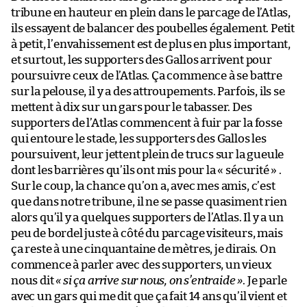
tribune en hauteur en plein dans le parcage de l’Atlas,
ils essayent de balancer des poubelles également. Petit
à petit, l’envahissement est de plus en plus important,
et surtout, les supporters des Gallos arrivent pour
poursuivre ceux de l’Atlas. Ça commence à se battre
sur la pelouse, il y a des attroupements. Parfois, ils se
mettent à dix sur un gars pour le tabasser. Des
supporters de l’Atlas commencent à fuir par la fosse
qui entoure le stade, les supporters des Gallos les
poursuivent, leur jettent plein de trucs sur la gueule
dont les barrières qu’ils ont mis pour la « sécurité » .
Sur le coup, la chance qu’on a, avec mes amis, c’est
que dans notre tribune, il ne se passe quasiment rien
alors qu’il y a quelques supporters de l’Atlas. Il y a un
peu de bordel juste à côté du parcage visiteurs, mais
ça reste à une cinquantaine de mètres, je dirais. On
commence à parler avec des supporters, un vieux
nous dit
« si ça arrive sur nous, on s’entraide »
. Je parle
avec un gars qui me dit que ça fait 14 ans qu’il vient et