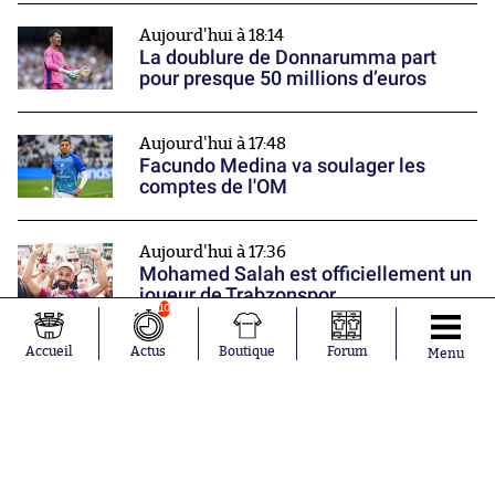
Aujourd'hui à 18:14
La doublure de Donnarumma part
pour presque 50 millions d’euros
Aujourd'hui à 17:48
Facundo Medina va soulager les
comptes de l'OM
Aujourd'hui à 17:36
Mohamed Salah est officiellement un
joueur de Trabzonspor
10
Nos partenaires
Accueil
Actus
Boutique
Forum
Menu