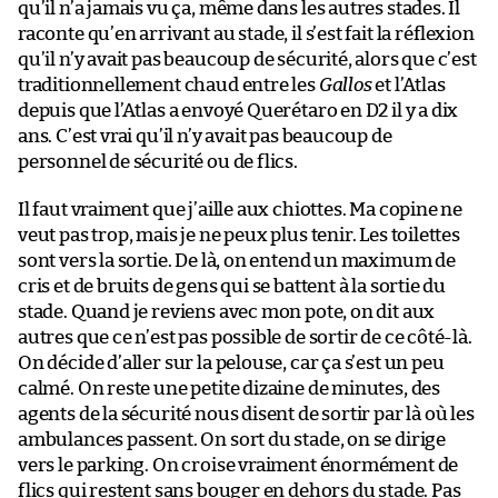
qu’il n’a jamais vu ça, même dans les autres stades. Il
raconte qu’en arrivant au stade, il s’est fait la réflexion
qu’il n’y avait pas beaucoup de sécurité, alors que c’est
traditionnellement chaud entre les
Gallos
et l’Atlas
depuis que l’Atlas a envoyé Querétaro en D2 il y a dix
ans. C’est vrai qu’il n’y avait pas beaucoup de
personnel de sécurité ou de flics.
Il faut vraiment que j’aille aux chiottes. Ma copine ne
veut pas trop, mais je ne peux plus tenir. Les toilettes
sont vers la sortie. De là, on entend un maximum de
cris et de bruits de gens qui se battent à la sortie du
stade. Quand je reviens avec mon pote, on dit aux
autres que ce n’est pas possible de sortir de ce côté-là.
On décide d’aller sur la pelouse, car ça s’est un peu
calmé. On reste une petite dizaine de minutes, des
agents de la sécurité nous disent de sortir par là où les
ambulances passent. On sort du stade, on se dirige
vers le parking. On croise vraiment énormément de
flics qui restent sans bouger en dehors du stade. Pas