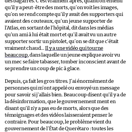
des bagarres. C’est vraiment après, quand on entend
qu’il y a peut-être des morts, qu’on voit les images,
qu’on se rend compte qu’il y avait des supporters qui
avaient des couteaux, qu’un jeune supporter de
l’Atlas, en sortant de l’hôpital, dit dans les médias
qu’un ami à lui était mort et qu’il avait vu un autre
supporter sortir un pistolet, qu’on se dit que c’était
vraiment chaud…
Il y a une vidéo qui tourne
beaucoup
, dans laquelle un jeune explique avoir vu
un mec se faire tabasser, tomber inconscient avant de
se prendre un coup de pic à glace.
Depuis, ça fait les gros titres. J’ai énormément de
personnes qui m’ont appelé ou envoyé un message
pour savoir si j’allais bien. Beaucoup disent qu’il y a de
la désinformation, que le gouvernement ment en
disant qu’il n’y a pas eu de morts, alors que des
témoignages et des vidéos laisseraient penser le
contraire. Pour beaucoup, le problème vient du
gouvernement de l’État de Querétaro : toutes les