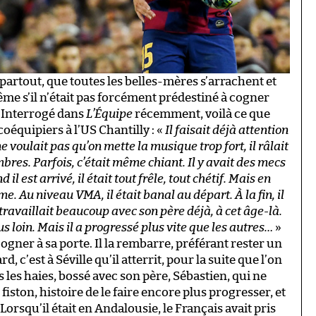
 partout, que toutes les belles-mères s’arrachent et
me s’il n’était pas forcément prédestiné à cogner
. Interrogé dans
L’Équipe
récemment, voilà ce que
coéquipiers à l’US Chantilly : «
Il faisait déjà attention
 ne voulait pas qu’on mette la musique trop fort, il râlait
bres. Parfois, c’était même chiant. Il y avait des mecs
l est arrivé, il était tout frêle, tout chétif. Mais en
e. Au niveau VMA, il était banal au départ. À la fin, il
l travaillait beaucoup avec son père déjà, à cet âge-là.
lus loin. Mais il a progressé plus vite que les autres…
»
cogner à sa porte. Il la rembarre, préférant rester un
, c’est à Séville qu’il atterrit, pour la suite que l’on
 les haies, bossé avec son père, Sébastien, qui ne
iston, histoire de le faire encore plus progresser, et
orsqu’il était en Andalousie, le Français avait pris