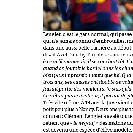
Lenglet, c’est le gars normal, qui passe
qui n’a jamais connu d’embrouilles, mê
dans une aussi belle carrière au début
disait Axel Dauchy, l’un de ses anciens 
à ce qu’il mangeait, il se couchait tôt. Il
quand on foutait le bordel dans les cham
bien plus impressionnants que lui. Quand i
trois ans, ses cuisses ont doublé de volum
faisait partie des meilleurs. Je sais qu’i
Ce n’était pas le meilleur, il partait de p
Très vite même. À 19 ans, la Juve vient 
petit peu plus à Nancy. Deux ans plus tard
connaît : Clément Lenglet a avalé toutes
retient que «
le négatif
» des matchs du f
est devenu une espèce d’élève modèle. L