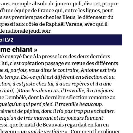
4 ans, exemple absolu du joueur poli, discret, propre
d’une équipe de France qui, entre les lignes, peut
s ses premiers pas chez les Bleus, le défenseur du
ogressif aux côtés de Raphaël Varane, avec qui il
e nationale jeudi soir.
ol LV2
même chiant »
a été envoyé face à la presse lors des deux derniers
 lui, c’est opération passage en revue des différents
 si, parfois, vous dites le contraire, Antoine est très
le temps. Est-ce qu’il est différent en sélection et au
on, il est juste chez lui, il a ses repères et il a une
ction.
(…)
Dans les deux cas, il travaille, il a toujours
e Dembélé, dont la dernière sélection remonte au
 quelqu’un qui perd pied. Il travaille beaucoup.
ément de pépins, donc il n’a pas trop pu enchaîner.
elqu’un de très marrant et les joueurs l’aiment
si, que le natif de Beauvais regardait en fan en
 devenu «
un ami de vestiaire
» . Comment l’expliquer