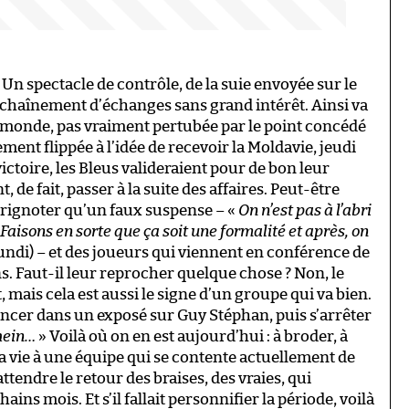
. Un spectacle de contrôle, de la suie envoyée sur le
nchaînement d’échanges sans grand intérêt. Ainsi va
monde, pas vraiment pertubée par le point concédé
ement flippée à l’idée de recevoir la Moldavie, jeudi
 victoire, les Bleus valideraient pour de bon leur
, de fait, passer à la suite des affaires. Peut-être
grignoter qu’un faux suspense – «
On n’est pas à l’abri
Faisons en sorte que ça soit une formalité et après, on
undi) – et des joueurs qui viennent en conférence de
ns. Faut-il leur reprocher quelque chose ? Non, le
mais cela est aussi le signe d’un groupe qui va bien.
ancer dans un exposé sur Guy Stéphan, puis s’arrêter
hein…
» Voilà où on en est aujourd’hui : à broder, à
la vie à une équipe qui se contente actuellement de
attendre le retour des braises, des vraies, qui
ns mois. Et s’il fallait personnifier la période, voilà