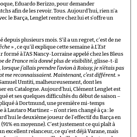
’époque, Eduardo Berizzo, pour demander
hs afin de les revoir. Tous. Aujourd’hui, rien n’a
c le Barça, Lenglet rentre chez lui et s’offre un
epuis plusieurs mois. S’il a un regret, c’est de ne
pêche
» , ce qu’il explique cette semaine à
L’Est
eur formé à l’AS Nancy-Lorraine appelé chez les Bleus
pe de France m’a donné plus de visibilité
, glisse-t-il
 lorsque j’allais prendre l’avion à Roissy, je n’étais pas
foot me reconnaissaient. Maintenant, c’est différent.
»
i Samuel Umtiti, malheureusement, dont les
ser en Catalogne. Aujourd’hui, Clément Lenglet est
ué et ses quelques difficultés du début de saison –
mpliqué à Dortmund, une première mi-temps
 à Lautaro Martinez – n’ont rien changé à ça : le
jourd’hui le deuxième joueur de l’effectif du Barça en
 (91% en moyenne). C’est justement ce qui plaît à
n excellent relanceur, ce qu’est déjà Varane, mais