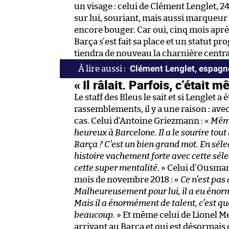
un visage : celui de Clément Lenglet, 2
sur lui, souriant, mais aussi marqueur 
encore bouger. Car oui, cinq mois aprè
Barça s’est fait sa place et un statut pr
tiendra de nouveau la charnière central
Clément Lenglet, espagn
« Il râlait. Parfois, c’était 
Le staff des Bleus le sait et si Lenglet 
rassemblements, il y a une raison : avec
cas. Celui d’Antoine Griezmann : «
Même
heureux à Barcelone. Il a le sourire tout 
Barça ? C’est un bien grand mot. En sélecti
histoire vachement forte avec cette séle
cette super mentalité.
» Celui d’Ousman
mois de novembre 2018 : «
Ce n’est pas
Malheureusement pour lui, il a eu énorm
Mais il a énormément de talent, c’est qu
beaucoup.
» Et même celui de Lionel Mes
arrivant au Barça et qui est désormais