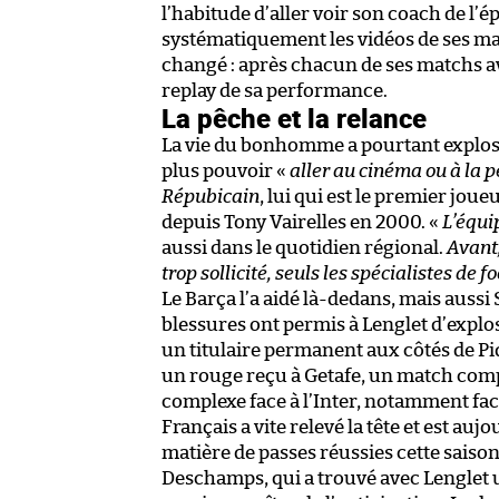
l’habitude d’aller voir son coach de l
systématiquement les vidéos de ses matc
changé : après chacun de ses matchs ave
replay de sa performance.
La pêche et la relance
La vie du bonhomme a pourtant explosé d
plus pouvoir «
aller au cinéma ou à la 
Répubicain
, lui qui est le premier jou
depuis Tony Vairelles en 2000. «
L’équi
aussi dans le quotidien régional.
Avant,
trop sollicité, seuls les spécialistes de 
Le Barça l’a aidé là-dedans, mais auss
blessures ont permis à Lenglet d’explo
un titulaire permanent aux côtés de Piq
un rouge reçu à Getafe, un match co
complexe face à l’Inter, notamment face
Français a vite relevé la tête et est au
matière de passes réussies cette saison
Deschamps, qui a trouvé avec Lenglet u