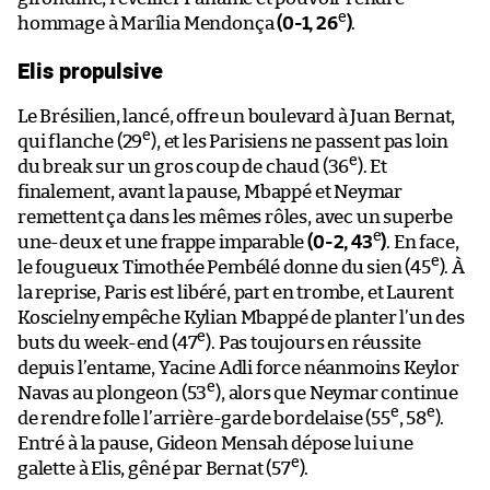
e
hommage à Marília Mendonça
(0-1, 26
)
.
Elis propulsive
Le Brésilien, lancé, offre un boulevard à Juan Bernat,
e
qui flanche (29
), et les Parisiens ne passent pas loin
e
du break sur un gros coup de chaud (36
). Et
finalement, avant la pause, Mbappé et Neymar
remettent ça dans les mêmes rôles, avec un superbe
e
une-deux et une frappe imparable
(0-2, 43
)
. En face,
e
le fougueux Timothée Pembélé donne du sien (45
). À
la reprise, Paris est libéré, part en trombe, et Laurent
Koscielny empêche Kylian Mbappé de planter l’un des
e
buts du week-end (47
). Pas toujours en réussite
depuis l’entame, Yacine Adli force néanmoins Keylor
e
Navas au plongeon (53
), alors que Neymar continue
e
e
de rendre folle l’arrière-garde bordelaise (55
, 58
).
Entré à la pause, Gideon Mensah dépose lui une
e
galette à Elis, gêné par Bernat (57
).