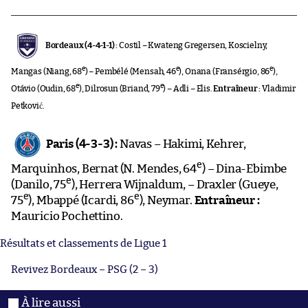
Bordeaux (4-4-1-1) :
Costil – Kwateng Gregersen, Koscielny,
e
e
e
Mangas (Niang, 68
) – Pembélé (Mensah, 46
), Onana (Fransérgio, 86
),
e
e
Otávio (Oudin, 68
), Dilrosun (Briand, 79
) – Adli – Elis.
Entraîneur :
Vladimir
Petković.
Paris (4-3-3) :
Navas – Hakimi, Kehrer,
e
Marquinhos, Bernat (N. Mendes, 64
) – Dina-Ebimbe
e
(Danilo, 75
), Herrera Wijnaldum, – Draxler (Gueye,
e
e
75
), Mbappé (Icardi, 86
), Neymar.
Entraîneur :
Mauricio Pochettino.
Résultats et classements de Ligue 1
Revivez Bordeaux – PSG (2 – 3)