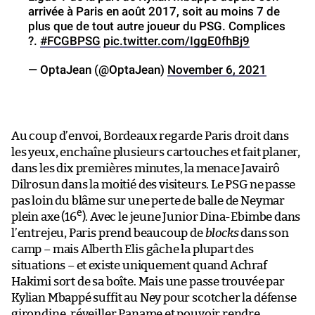
arrivée à Paris en août 2017, soit au moins 7 de
plus que de tout autre joueur du PSG. Complices
?.
#FCGBPSG
pic.twitter.com/IggE0fhBj9
— OptaJean (@OptaJean)
November 6, 2021
Au coup d’envoi, Bordeaux regarde Paris droit dans
les yeux, enchaîne plusieurs cartouches et fait planer,
dans les dix premières minutes, la menace Javairô
Dilrosun dans la moitié des visiteurs. Le PSG ne passe
pas loin du blâme sur une perte de balle de Neymar
e
plein axe (16
). Avec le jeune Junior Dina-Ebimbe dans
l’entrejeu, Paris prend beaucoup de
blocks
dans son
camp – mais Alberth Elis gâche la plupart des
situations – et existe uniquement quand Achraf
Hakimi sort de sa boîte. Mais une passe trouvée par
Kylian Mbappé suffit au Ney pour scotcher la défense
girondine, réveiller Paname et pouvoir rendre