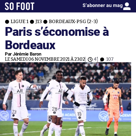
S’abonner au mag
LIGUE 1
J13
BORDEAUX-PSG (2-3)
Paris s’économise à
Bordeaux
Par Jérémie Baron
LE SAMEDI 06 NOVEMBRE 2021 À 23:02
4'
107