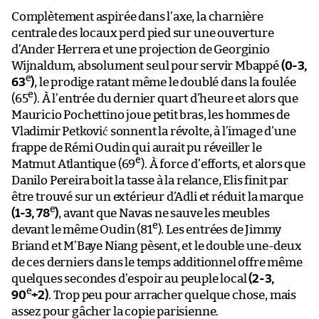
Complètement aspirée dans l’axe, la charnière
centrale des locaux perd pied sur une ouverture
d’Ander Herrera et une projection de Georginio
Wijnaldum, absolument seul pour servir Mbappé
(0-3,
e
63
)
, le prodige ratant même le doublé dans la foulée
e
(65
). À l’entrée du dernier quart d’heure et alors que
Mauricio Pochettino joue petit bras, les hommes de
Vladimir Petković sonnent la révolte, à l’image d’une
frappe de Rémi Oudin qui aurait pu réveiller le
e
Matmut Atlantique (69
). À force d’efforts, et alors que
Danilo Pereira boit la tasse à la relance, Elis finit par
être trouvé sur un extérieur d’Adli et réduit la marque
e
(1-3, 78
)
, avant que Navas ne sauve les meubles
e
devant le même Oudin (81
). Les entrées de Jimmy
Briand et M’Baye Niang pèsent, et le double une-deux
de ces derniers dans le temps additionnel offre même
quelques secondes d’espoir au peuple local
(2-3,
e
90
+2)
. Trop peu pour arracher quelque chose, mais
assez pour gâcher la copie parisienne.