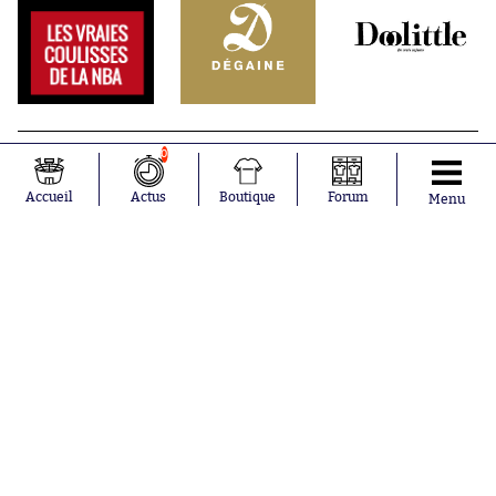
0
Accueil
Actus
Boutique
Forum
Menu
Abonnements
Contacts
La boutique SO PRESS
Mentions légales
Conditions générales d'utilisation
Publicité
Consentement RGPD
Recrutement
Joueurs en
Équipes en
tendance
tendance
Mohamed
Chelsea
Salah
Paris Saint-
Mykhailo
Germain
Mudryk
Bordeaux