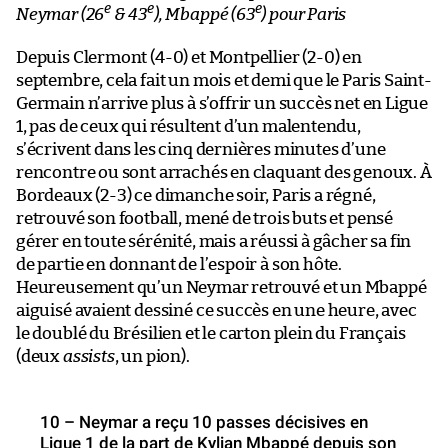
e
e
e
Neymar (26
& 43
), Mbappé (63
) pour Paris
Depuis Clermont (4-0) et Montpellier (2-0) en
septembre, cela fait un mois et demi que le Paris Saint-
Germain n’arrive plus à s’offrir un succès net en Ligue
1, pas de ceux qui résultent d’un malentendu,
s’écrivent dans les cinq dernières minutes d’une
rencontre ou sont arrachés en claquant des genoux. À
Bordeaux (2-3) ce dimanche soir, Paris a régné,
retrouvé son football, mené de trois buts et pensé
gérer en toute sérénité, mais a réussi à gâcher sa fin
de partie en donnant de l’espoir à son hôte.
Heureusement qu’un Neymar retrouvé et un Mbappé
aiguisé avaient dessiné ce succès en une heure, avec
le doublé du Brésilien et le carton plein du Français
(deux
assists
, un pion).
10 – Neymar a reçu 10 passes décisives en
Ligue 1 de la part de Kylian Mbappé depuis son