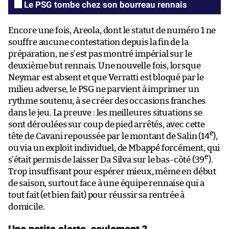
Le PSG tombe chez son bourreau rennais
Encore une fois, Areola, dont le statut de numéro 1 ne
souffre aucune contestation depuis la fin de la
préparation, ne s’est pas montré impérial sur le
deuxième but rennais. Une nouvelle fois, lorsque
Neymar est absent et que Verratti est bloqué par le
milieu adverse, le PSG ne parvient à imprimer un
rythme soutenu, à se créer des occasions franches
dans le jeu. La preuve : les meilleures situations se
sont déroulées sur coup de pied arrêtés, avec cette
e
tête de Cavani repoussée par le montant de Salin (14
),
ou via un exploit individuel, de Mbappé forcément, qui
e
s’était permis de laisser Da Silva sur le bas-côté (39
).
Trop insuffisant pour espérer mieux, même en début
de saison, surtout face à une équipe rennaise qui a
tout fait (et bien fait) pour réussir sa rentrée à
domicile.
Une petite alerte, seulement ?