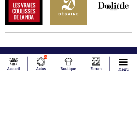
10
Accueil
Actus
Boutique
Forum
Menu
Abonnements
Contacts
La boutique SO PRESS
Mentions légales
Conditions générales d'utilisation
Publicité
Consentement RGPD
Recrutement
Joueurs en
Équipes en
tendance
tendance
Mohamed
Chelsea
Salah
Paris Saint-
Mykhailo
Germain
Mudryk
Bordeaux