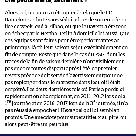
Alors oui, on pourra rétorquer à cela que le FC
Barcelone a chuté sans séduire lors de son entrée en
lice ce week-end à Bilbao, ou que le Bayern a été tenu
en échec par le Hertha Berlin à domicile lui aussi. Que
ces équipes sont faites pour être performantes au
printemps, là où leur saison se joue véritablement en
fin de compte. Reste que dans le cas du PSG, dont les
traces de la fin de saison dernière n’ont visiblement
pas encore toutes disparu après l’été, ce premier
revers précoce doit servir d’avertissement pour ne
pas replonger dans le marasme dans lequel il était
empêtré. Les deux dernières fois où Paris a perdu si
rapidement en championnat, en 2011-2012 lors de la
re
e
1
journée et en 2016-2017 lors de la 3
journée, il n’a
pas réussi à empocher l’Hexagoal qui lui semblait
promis. Une anecdote pour superstitieux au pire, ou
alors peut-être un peu plus.