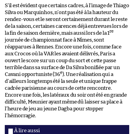
S’il est évident que certains cadres, à l’image de Thiago
Silva ou Marquinhos, n’ont pas été à la hauteur du
rendez-vous et le seront certainement durant le reste
de la saison, certaines carences déjà entrevues lors de
re
la fin de saison dernière, mais aussi lors de la 1
journée de championnat face à Nîmes, sont
réapparues à Rennes. Encore une fois, comme face
aux Crocos où la VAR les avaient délivrés, Paris a
ouvert le score sur un coup du sort et cette passe
terrible dans sa surface de Da Silva bonifiée par un
e
Cavani opportuniste (36
). Une réalisation qui a
d’ailleurs longtemps été la seule et unique frappe
cadrée parisienne au cours de cette rencontre.
Encore une fois, les latéraux du soir ont été en grande
difficulté, Meunier ayant même dû laisser sa place à
l’heure de jeu au jeune Dagba pour stopper
l’hémorragie.