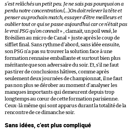
s’est relâchés un petit peu. Je ne sais pas pourquoi on a
perdu notre concentration.
(…)
On doit relever la tête et
penser au prochain match, essayer d’être meilleurs et
oublier tout ce qui se passe aujourd’hui car ce n’était pas
le vrai PSG qu’on connaît
» , clamait, un poil vexé, le
Brésilien au micro de Canal + juste après le coup de
sifflet final. Sans rythme d’abord, sans idée ensuite,
son PSG n’a pas su trouver la solution face à une
formation rennaise emballante et surtout bien plus
méritante que son adversaire du soir. Et, s’il ne faut
pas tirer de conclusions hâtives, comme après
seulement deux journées de championnat, il ne faut
pas non plus se dérober au moment d’analyser les
manques importants qui demeurent depuis trop
longtemps au cœur de cette formation parisienne.
Ceux-là même qui sont apparus durant la totalité de la
rencontre de ce dimanche soir.
Sans idées, c’est plus compliqué