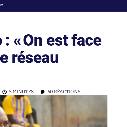
ne
: «
On est face
le réseau
5 MINUTES
50
RÉACTIONS