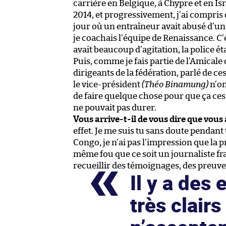
carrière en Belgique, à Chypre et en Is
2014, et progressivement, j’ai compris
jour où un entraîneur avait abusé d’un 
je coachais l’équipe de Renaissance. C’
avait beaucoup d’agitation, la police éta
Puis, comme je fais partie de l’Amicale 
dirigeants de la fédération, parlé de ce
le vice-président
(Théo Binamung)
n’on
de faire quelque chose pour que ça cesse
ne pouvait pas durer.
Vous arrive-t-il de vous dire que vous 
effet. Je me suis tu sans doute pendant
Congo, je n’ai pas l’impression que la 
même fou que ce soit un journaliste fran
recueillir des témoignages, des preuves
Il y a des 
très clairs