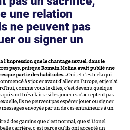
t pas un sacrifice,
re une relation
ils ne peuvent pas
uer ou signer un
 a l’impression que le chantage sexuel, dans le
tres pays, puisque Romain Molina avait publié une
presque partie des habitudes…
Oui, et c’est cela qui
i commencé à y jouer avant d’aller en Europe, et je n’ai
urd’hui, comme vous le dites, c’est devenu quelque
 qui sont très clairs : si les joueurs n’acceptent pas
sexuelle, ils ne peuvent pas espérer jouer ou signer
s messages envoyés par un de ces entraîneurs à un
dire à des gamins que c’est normal, que si Lionel
elle carrière, c’est parce qu’ils ont accepté un