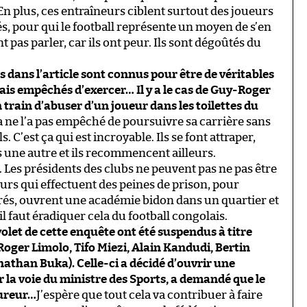
n plus, ces entraîneurs ciblent surtout des joueurs
s, pour qui le football représente un moyen de s’en
t pas parler, car ils ont peur. Ils sont dégoûtés du
s dans l’article sont connus pour être de véritables
mais empêchés d’exercer… Il y a le cas de Guy-Roger
n train d’abuser d’un joueur dans les toilettes du
a ne l’a pas empêché de poursuivre sa carrière sans
C’est ça qui est incroyable. Ils se font attraper,
 une autre et ils recommencent ailleurs.
. Les présidents des clubs ne peuvent pas ne pas être
eurs qui effectuent des peines de prison, pour
bérés, ouvrent une académie bidon dans un quartier et
l faut éradiquer cela du football congolais.
volet de cette enquête ont été suspendus à titre
oger Limolo, Tifo Miezi, Alain Kandudi, Bertin
than Buka). Celle-ci a décidé d’ouvrir une
r la voie du ministre des Sports, a demandé que le
cureur…
J’espère que tout cela va contribuer à faire