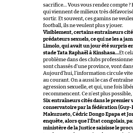
sacrifice… Vous vous rendez compte ? E
qui viennent de milieux très défavorisé
sortir. Et souvent, ces gamins ne veulen
football, ils ne veulent plus y jouer.
Visiblement, certains entraîneurs cité
prédateurs sexuels, ce qui ne les a ja
Limolo, qui avait un jour été surpris e
stade Tata Raphaël à Kinshasa…
Et cel
problème dans des clubs professionnels. 
sont chassés d’une province, vont dans
Aujourd’hui, l’information circule vite
au courant. On a aussi le cas d’entraîn
agression sexuelle, et qui, une fois li
recommencent. Ce n’est plus possible, i
Six entraîneurs cités dans le premier 
conservatoire par la fédération (Guy-R
Makuzueto, Cédric Dongo Epapa et Jona
enquête, alors que l’État congolais, pa
ministère de la Justice saisisse le pro