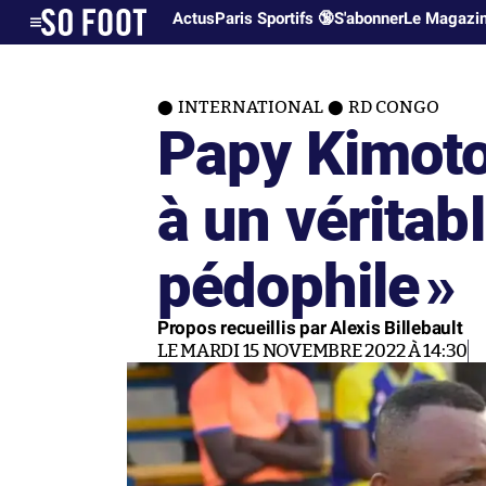
Actus
Paris Sportifs 🔞
S'abonner
Le Magazi
INTERNATIONAL
RD CONGO
Papy Kimoto 
à un véritab
pédophile
»
Propos recueillis par Alexis Billebault
LE MARDI 15 NOVEMBRE 2022 À 14:30