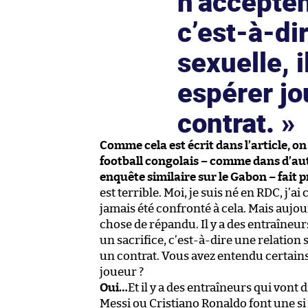
n’accepten
c’est-à-di
sexuelle, 
espérer jo
contrat.
Comme cela est écrit dans l’article, on
football congolais – comme dans d’au
enquête similaire sur le Gabon – fait 
est terrible. Moi, je suis né en RDC, j’a
jamais été confronté à cela. Mais aujo
chose de répandu. Il y a des entraîneurs
un sacrifice, c’est-à-dire une relation 
un contrat. Vous avez entendu certain
joueur ?
Oui…
Et il y a des entraîneurs qui vont 
Messi ou Cristiano Ronaldo font une si b