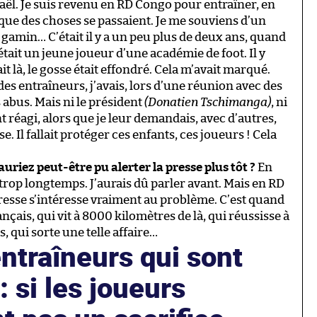
raël. Je suis revenu en RD Congo pour entraîner, en
 que des choses se passaient. Je me souviens d’un
gamin… C’était il y a un peu plus de deux ans, quand
était un jeune joueur d’une académie de foot. Il y
it là, le gosse était effondré. Cela m’avait marqué.
des entraîneurs, j’avais, lors d’une réunion avec des
s abus. Mais ni le président
(Donatien Tschimanga)
, ni
t réagi, alors que je leur demandais, avec d’autres,
. Il fallait protéger ces enfants, ces joueurs ! Cela
auriez peut-être pu alerter la presse plus tôt ?
En
 trop longtemps. J’aurais dû parler avant. Mais en RD
presse s’intéresse vraiment au problème. C’est quand
çais, qui vit à 8000 kilomètres de là, qui réussisse à
, qui sorte une telle affaire…
entraîneurs qui sont
 : si les joueurs