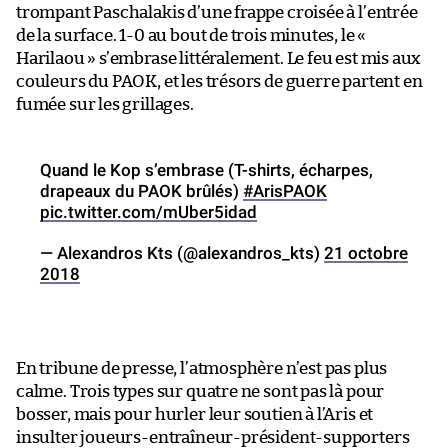
trompant Paschalakis d’une frappe croisée à l’entrée
de la surface. 1-0 au bout de trois minutes, le «
Harilaou » s’embrase littéralement. Le feu est mis aux
couleurs du PAOK, et les trésors de guerre partent en
fumée sur les grillages.
Quand le Kop s’embrase (T-shirts, écharpes,
drapeaux du PAOK brûlés)
#ArisPAOK
pic.twitter.com/mUber5idad
— Alexandros Kts (@alexandros_kts)
21 octobre
2018
En tribune de presse, l’atmosphère n’est pas plus
calme. Trois types sur quatre ne sont pas là pour
bosser, mais pour hurler leur soutien à l’Aris et
insulter joueurs-entraîneur-président-supporters