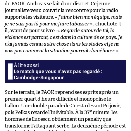
du PAOK. Andreas se fait donc discret. Ce jeune
journaliste venu couvrir la rencontre pour la radio
supporte les visiteurs. «
J’aime bien mon équipe, mais
je ne suis pas là pour me faire tabasser
» , chuchote-t-
il, avant de poursuivre : «
Regarde autour de toi, la
violence est partout, c’est dans la culture de ce pays. Je
n’ai jamais connu autre chose dans les stades et je ne
vois pas comment la situation pourrait s’améliorer.
»
Le match que vous n’avez pas regardé :
Cambodge-Singapour
Sur le terrain, le PAOK reprend ses esprits après un
premier quart d’heure difficile et monopolise le
ballon. Une double parade de Cuesta devant Prijović,
e
puis Pelkas retarde l’inévitable. À la 37
minute, les
hommes de Lucescu obtiennent un penalty que
transforme l’attaquant serbe. La deuxième période est