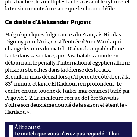
plus hachée, les multiples fautes cassent le rythme, et
la tension monte à mesure que le chrono défile.
Ce diable d’Aleksandar Prijović
Malgré quelques fulgurances du Français Nicolas
Diguiny pour l’Aris, c’est l’entrée d’Amr Warda qui
change le cours du match. D’abord coupable d’une
faute dans sa surface, que Paschalakis annule en
détournant le penalty, l’international égyptien allume
plusieurs brèches dans la défense des locaux.
Brouillon, mais décisif lorsqu’il percute côté droit à la
e
83
minute et lance El Kaddouri en profondeur. Le
centre en une touche de l’ailier marocain est taclé par
Prijović. 1-2. La meilleure recrue de l’ère Savvidis
s’offre son deuxième doublé de la saison et éteint le «
Harilaou » .
Le match que vous n’avez pas regardé : Thai