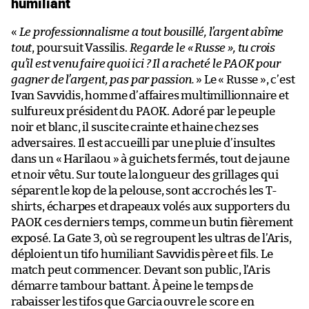
humiliant
«
Le professionnalisme a tout bousillé, l’argent abîme
tout
, poursuit Vassilis.
Regarde le « Russe », tu crois
qu’il est venu faire quoi ici ? Il a racheté le PAOK pour
gagner de l’argent, pas par passion.
» Le « Russe », c’est
Ivan Savvidis, homme d’affaires multimillionnaire et
sulfureux président du PAOK. Adoré par le peuple
noir et blanc, il suscite crainte et haine chez ses
adversaires. Il est accueilli par une pluie d’insultes
dans un « Harilaou » à guichets fermés, tout de jaune
et noir vêtu. Sur toute la longueur des grillages qui
séparent le kop de la pelouse, sont accrochés les T-
shirts, écharpes et drapeaux volés aux supporters du
PAOK ces derniers temps, comme un butin fièrement
exposé. La Gate 3, où se regroupent les ultras de l’Aris,
déploient un tifo humiliant Savvidis père et fils. Le
match peut commencer. Devant son public, l’Aris
démarre tambour battant. À peine le temps de
rabaisser les tifos que Garcia ouvre le score en