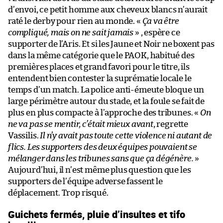
d’envoi, ce petit homme aux cheveux blancs n’aurait
raté le derby pour rien au monde. «
Ça va être
compliqué, mais on ne sait jamais
» , espère ce
supporter de l’Aris. Et si les Jaune et Noir ne boxent pas
dans la même catégorie que le PAOK, habitué des
premières places et grand favori pour le titre, ils
entendent bien contester la suprématie locale le
temps d’un match. La police anti-émeute bloque un
large périmètre autour du stade, et la foule se fait de
plus en plus compacte à l’approche des tribunes. «
On
ne va pas se mentir, c’était mieux avant
, regrette
Vassilis.
Il n’y avait pas toute cette violence ni autant de
flics. Les supporters des deux équipes pouvaient se
mélanger dans les tribunes sans que ça dégénère.
»
Aujourd’hui, il n’est même plus question que les
supporters de l’équipe adverse fassent le
déplacement. Trop risqué.
Guichets fermés, pluie d’insultes et tifo