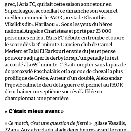
grec, l’Aris FC, qui fait cette saison son retour en
Superleague, accueillait ce dimanche son voisin et
meilleur ennemi, le PAOK, au stade Kleanthis-
Vikelidis dit « Harilaou » . Sous les yeux du héros
national Angelos Charisteas et porté par 23 000
personnes en feu, l’Aris FC débute en trombe et ouvre
e
le score dès la 3
minute. L’ancien club de Camel
Meriem et Talal El Karkouri envoie du jeu et pense
pouvoir s’adjuger le derby lorsqu’un penalty lui est
e
accordé à la 65
minute. C’était compter sans la parade
du peroxydé Paschalakis et la queue de cheval la plus
prolifique de Grèce. Auteur d’un doublé, Aleksandar
Prijović calme le dieu de la guerre et permet au PAOK
d’enchaîner un septième succès d’affilée en
championnat, une première.
« C’était mieux avant »
«
Ce match, c’est une question de fierté
» , glisse Vassilis,
72 ans. Aux abords du stade deux heures avant le coup