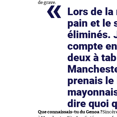
de grave.
Lors de la 
pain et le 
éliminés. 
compte en
deux à tab
Manchester
prenais le
mayonnaise
dire quoi 
Que connaissais-tu du Genoa ?
Sincèr