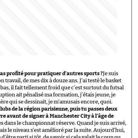
as profité pour pratiquer d’autres sports ?
Je suis
ravail, de mes dix à douze ans. J’ai testé le basket
-bas, il fait tellement froid que c’est surtout du futsal
uption ait pénalisé ma formation, j’étais jeune, je
ère qui se dessinait, je m’amusais encore, quoi.
clubs de la région parisienne, puis tu passes deux
e avant de signer à Manchester City à l’âge de
tes dans le championnat réserve. Quand je suis arrivé,
is le niveau s’est amélioré par la suite. Aujourd’hui,
d’être parti si tôt, de savoir si cela valait le coup ou