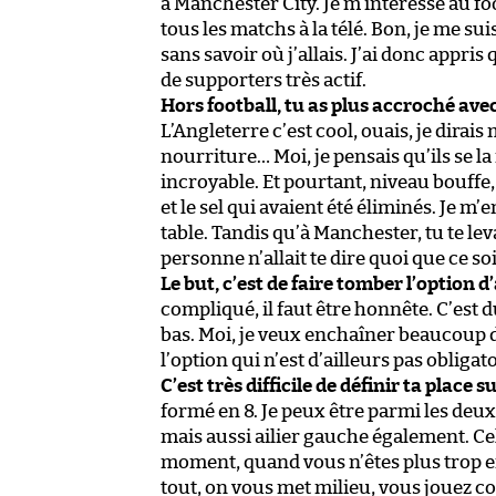
à Manchester City. Je m’intéresse au fo
tous les matchs à la télé. Bon, je me s
sans savoir où j’allais. J’ai donc appris 
de supporters très actif.
Hors football, tu as plus accroché avec 
L’Angleterre c’est cool, ouais, je dirais 
nourriture… Moi, je pensais qu’ils se l
incroyable. Et pourtant, niveau bouffe, c’e
et le sel qui avaient été éliminés. Je 
table. Tandis qu’à Manchester, tu te le
personne n’allait te dire quoi que ce soi
Le but, c’est de faire tomber l’option d
compliqué, il faut être honnête. C’est d
bas. Moi, je veux enchaîner beaucoup d
l’option qui n’est d’ailleurs pas obligato
C’est très difficile de définir ta place 
formé en 8. Je peux être parmi les deux
mais aussi ailier gauche également. Cel
moment, quand vous n’êtes plus trop e
tout, on vous met milieu, vous jouez 