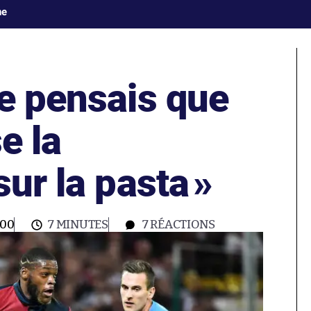
ne
e pensais que
se la
sur la pasta
»
:00
7 MINUTES
7
RÉACTIONS