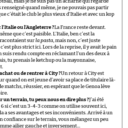
otball, mais je ne suis pas un acharné qui regarde
uis renseigné quand même, je ne pouvais pas partir
que c’était le club le plus vieux d’Italie et avec un kop
l’Italie ou l’Angleterre ?
La France reste devant.
même que c’est paisible. L’Italie, ben c’est la
a racontaient sur
la pasta
, mais non, c’est juste
st plus strict ici. Lors de la reprise, il y avait le pain
m’en suis rendu compte en réclamant l’un des deux à
vais, tu prenais le ketchup ou la mayonnaise,
t.
’achat ou de rentrer à City ?
Un retour à City est
ur quand on est jeune d’avoir sa place de titulaire là-
e matchs, réussier, en espérant que le Genoa lève
ire.
sur un terrain, tu peux nous en dire plus ?
J’ai été
 6 si c’est un 3-4-3 comme on utilise souvent ici,
a a ses avantages et ses inconvénients. Arrivé à un
n confiance sur le terrain, vous mélangez un peu
comme ailier gauche et inversement…