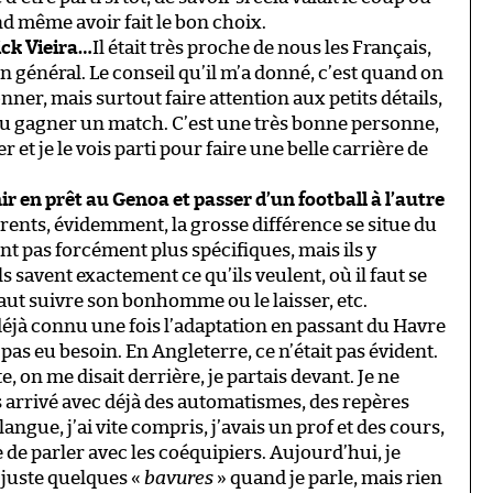
nd même avoir fait le bon choix.
ick Vieira…
Il était très proche de nous les Français,
n général. Le conseil qu’il m’a donné, c’est quand on
donner, mais surtout faire attention aux petits détails,
 ou gagner un match. C’est une très bonne personne,
 et je le vois parti pour faire une belle carrière de
 en prêt au Genoa et passer d’un football à l’autre
férents, évidemment, la grosse différence se situe du
ont pas forcément plus spécifiques, mais ils y
s savent exactement ce qu’ils veulent, où il faut se
l faut suivre son bonhomme ou le laisser, etc.
 déjà connu une fois l’adaptation en passant du Havre
pas eu besoin. En Angleterre, ce n’était pas évident.
e, on me disait derrière, je partais devant. Je ne
uis arrivé avec déjà des automatismes, des repères
langue, j’ai vite compris, j’avais un prof et des cours,
de parler avec les coéquipiers. Aujourd’hui, je
 juste quelques «
bavures
» quand je parle, mais rien