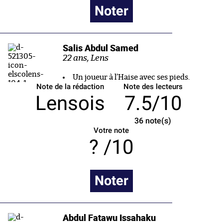
Noter
Salis Abdul Samed
22 ans, Lens
Un joueur à l’Haise avec ses pieds.
Note de la rédaction
Note des lecteurs
Lensois
7.5/10
36
note(s)
Votre note
/10
Noter
Abdul Fatawu Issahaku