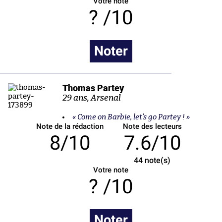
Votre note
/10
Noter
Thomas Partey
29 ans, Arsenal
« Come on Barbie, let’s go Partey ! »
Note de la rédaction
Note des lecteurs
8/10
7.6/10
44
note(s)
Votre note
/10
Noter