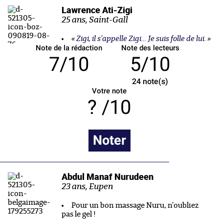
Lawrence Ati-Zigi
25 ans, Saint-Gall
«
Zigi, il s’appelle Zigi… Je suis folle de lui
. »
Note de la rédaction
Note des lecteurs
7/10
5/10
24
note(s)
Votre note
/10
Noter
Abdul Manaf Nurudeen
23 ans, Eupen
Pour un bon massage Nuru, n’oubliez
pas le gel !