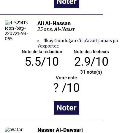
Noter
Ali Al-Hassan
25 ans, Al-Nassr
İlkay Gündoğan
s’il n’avait jamais pu
s’exporter
.
Note de la rédaction
Note des lecteurs
5.5/10
2.9/10
31
note(s)
Votre note
/10
Noter
Nasser Al-Dawsari