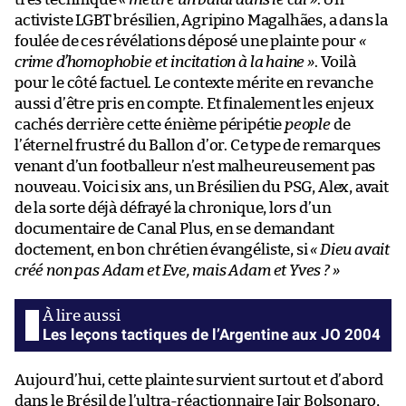
activiste LGBT brésilien, Agripino Magalhães, a dans la
foulée de ces révélations déposé une plainte pour
«
crime d’homophobie et incitation à la haine »
. Voilà
pour le côté factuel. Le contexte mérite en revanche
aussi d’être pris en compte. Et finalement les enjeux
cachés derrière cette énième péripétie
people
de
l’éternel frustré du Ballon d’or. Ce type de remarques
venant d’un footballeur n’est malheureusement pas
nouveau. Voici six ans, un Brésilien du PSG, Alex, avait
de la sorte déjà défrayé la chronique, lors d’un
documentaire de Canal Plus, en se demandant
doctement, en bon chrétien évangéliste, si
« Dieu avait
créé non pas Adam et Eve, mais Adam et Yves ? »
Les leçons tactiques de l’Argentine aux JO 2004
Aujourd’hui, cette plainte survient surtout et d’abord
dans le Brésil de l’ultra-réactionnaire Jair Bolsonaro,