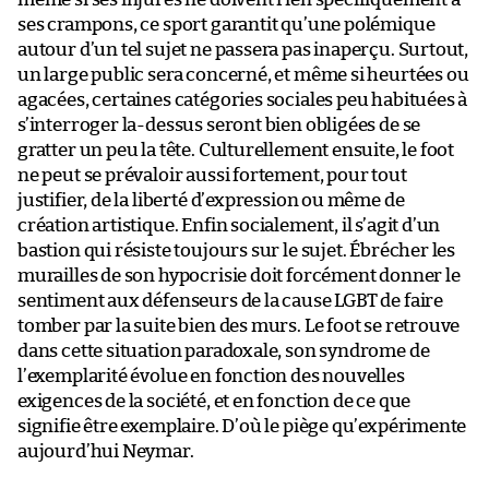
ses crampons, ce sport garantit qu’une polémique
autour d’un tel sujet ne passera pas inaperçu. Surtout,
un large public sera concerné, et même si heurtées ou
agacées, certaines catégories sociales peu habituées à
s’interroger la-dessus seront bien obligées de se
gratter un peu la tête. Culturellement ensuite, le foot
ne peut se prévaloir aussi fortement, pour tout
justifier, de la liberté d’expression ou même de
création artistique. Enfin socialement, il s’agit d’un
bastion qui résiste toujours sur le sujet. Ébrécher les
murailles de son hypocrisie doit forcément donner le
sentiment aux défenseurs de la cause LGBT de faire
tomber par la suite bien des murs. Le foot se retrouve
dans cette situation paradoxale, son syndrome de
l’exemplarité évolue en fonction des nouvelles
exigences de la société, et en fonction de ce que
signifie être exemplaire. D’où le piège qu’expérimente
aujourd’hui Neymar.