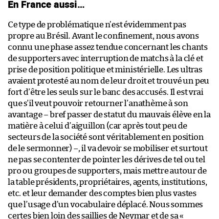
En France aussi…
Ce type de problématique n’est évidemment pas
propre au Brésil. Avant le confinement, nous avons
connu une phase assez tendue concernant les chants
de supporters avec interruption de matchs à la clé et
prise de position politique et ministérielle. Les ultras
avaient protesté au nom de leur droit et trouvé un peu
fort d’être les seuls sur le banc des accusés. Il est vrai
que s’il veut pouvoir retourner l’anathème à son
avantage – bref passer de statut du mauvais élève en la
matière à celui d’aiguillon (car après tout peu de
secteurs de la société sont véritablement en position
de le sermonner) –, il va devoir se mobiliser et surtout
ne pas se contenter de pointer les dérives de tel ou tel
pro ou groupes de supporters, mais mettre autour de
la table présidents, propriétaires, agents, institutions,
etc. et leur demander des comptes bien plus vastes
que l’usage d’un vocabulaire déplacé. Nous sommes
certes bien loin des saillies de Neymar et de sa «