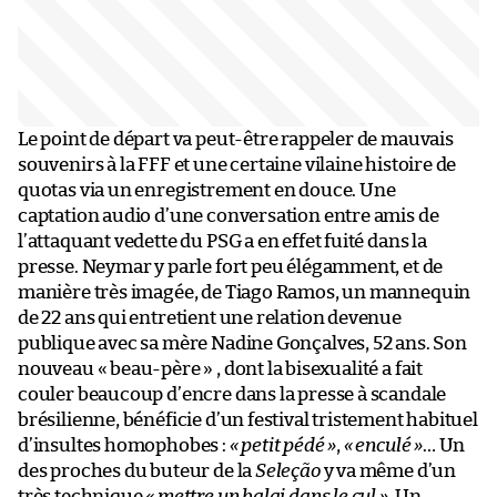
Le point de départ va peut-être rappeler de mauvais
souvenirs à la FFF et une certaine vilaine histoire de
quotas via un enregistrement en douce. Une
captation audio d’une conversation entre amis de
l’attaquant vedette du PSG a en effet fuité dans la
presse. Neymar y parle fort peu élégamment, et de
manière très imagée, de Tiago Ramos, un mannequin
de 22 ans qui entretient une relation devenue
publique avec sa mère Nadine Gonçalves, 52 ans. Son
nouveau « beau-père » , dont la bisexualité a fait
couler beaucoup d’encre dans la presse à scandale
brésilienne, bénéficie d’un festival tristement habituel
d’insultes homophobes :
« petit pédé »
,
« enculé »
… Un
des proches du buteur de la
Seleção
y va même d’un
très technique
« mettre un balai dans le cul »
. Un