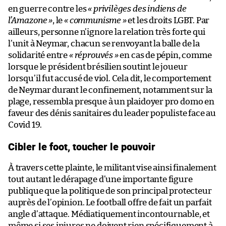
en guerre contre les
« privilèges des indiens de
l’Amazone »
, le
« communisme »
et les droits LGBT. Par
ailleurs, personne n’ignore la relation très forte qui
l’unit à Neymar, chacun se renvoyant la balle de la
solidarité entre
« réprouvés »
en cas de pépin, comme
lorsque le président brésilien soutint le joueur
lorsqu’il fut accusé de viol. Cela dit, le comportement
de Neymar durant le confinement, notamment sur la
plage, ressembla presque à un plaidoyer pro domo en
faveur des dénis sanitaires du leader populiste face au
Covid 19.
Cibler le foot, toucher le pouvoir
À travers cette plainte, le militant vise ainsi finalement
tout autant le dérapage d’une importante figure
publique que la politique de son principal protecteur
auprès de l’opinion. Le football offre de fait un parfait
angle d’attaque. Médiatiquement incontournable, et
même si ses injures ne doivent rien spécifiquement à