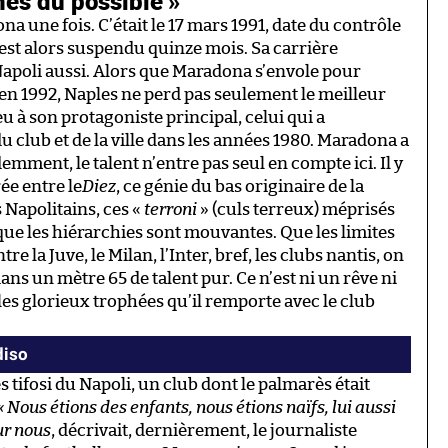
és du possible »
a une fois. C’était le 17 mars 1991, date du contrôle
r est alors suspendu quinze mois. Sa carrière
 Napoli aussi. Alors que Maradona s’envole pour
é en 1992, Naples ne perd pas seulement le meilleur
eu à son protagoniste principal, celui qui a
du club et de la ville dans les années 1980. Maradona a
emment, le talent n’entre pas seul en compte ici. Il y
ée entre le
Diez
, ce génie du bas originaire de la
 Napolitains, ces «
terroni
» (culs terreux) méprisés
que les hiérarchies sont mouvantes. Que les limites
e la Juve, le Milan, l’Inter, bref, les clubs nantis, on
dans un mètre 65 de talent pur. Ce n’est ni un rêve ni
 les glorieux trophées qu’il remporte avec le club
diso
 tifosi du Napoli, un club dont le palmarès était
« Nous étions des enfants, nous étions naïfs, lui aussi
our nous
, décrivait, dernièrement, le journaliste