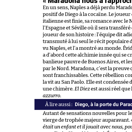
« Maradona nous a rapproch
En un sens, Naples a déjà perdu Maradon
positif de Diego à la cocaïne. Le joueu
italienne est finie, sa romance avec le
l’Espagne et Séville où il sera transfér
joueur de son histoire : l’équipe dit adi
transmuté à lui seul le récit populaire 
vu Naples, et l’a montré au monde. Évid
a d’abord cette alchimie innée qui se cr
banlieue pauvre de Buenos Aires, et les
par le Nord. Maradona, c’est la preuve 
sont franchissables. Cette rébellion contr
la vit au San Paolo. Elle est condensée 
une chimère.
El Diez
est aussi réel que
azzurro
.
Diego, à la porte du Para
Autant de sensations nouvelles pour les
vierge de trophée majeur auparavant.
était un enfant et il jouait avec nous, p