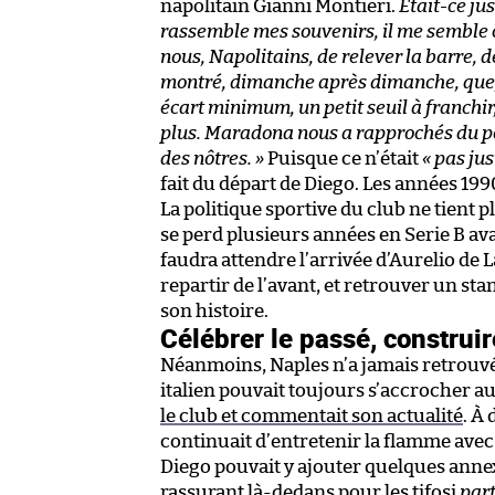
napolitain Gianni Montieri.
Était-ce jus
rassemble mes souvenirs, il me semble 
nous, Napolitains, de relever la barre, d
montré, dimanche après dimanche, que, 
écart minimum, un petit seuil à franchir,
plus. Maradona nous a rapprochés du poss
des nôtres. »
Puisque ce n’était
« pas jus
fait du départ de Diego. Les années 19
La politique sportive du club ne tient p
se perd plusieurs années en Serie B ava
faudra attendre l’arrivée d’Aurelio de L
repartir de l’avant, et retrouver un st
son histoire.
Célébrer le passé, construir
Néanmoins, Naples n’a jamais retrouvé
italien pouvait toujours s’accrocher a
le club et commentait son actualité
. À
continuait d’entretenir la flamme avec
Diego pouvait y ajouter quelques annexe
rassurant là-dedans pour les tifosi
par