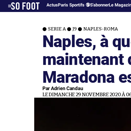
Actus
Paris Sportifs 🔞
S'abonner
Le Magazi
SERIE A
J9
NAPLES-ROMA
Naples, à qu
maintenant 
Maradona est
Par Adrien Candau
LE DIMANCHE 29 NOVEMBRE 2020 À 06