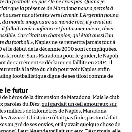
te du football, ou pas ? Je ne crois pas. Quand je
clair que la présence de Maradona nous a permis à
e hausser nos attentes vers l’avenir. L’Argentin nous a
du monde imaginaire au monde réel, il y avait un
 il fallait avoir confiance et fantasmer mieux, rêver
ible. Car c’était un champion, qui était aussi l’un
te du football »
, Naples ne se remettra jamais tout à
90 et le début de la décennie 2000 sont compliquées.
lus la route. Sans Maradona pour le guider, le Napoli
nt de carrément se déclarer en faillite en 2004. Il
aurentiis à la tête du club pour voir Naples enfin
anding footballistique digne de ses tifosi comme de
e le futur
 de héros de la dimension de Maradona. Mais le club
ux paroles du
Diez
,
qui gardait un œil amoureux sur
 des milliers de kilomètres de Naples, Maradona
 les
Azzurri
. L’histoire n’était pas finie, pas tout à fait.
s au gré de ses envies, et il y avait quelque chose de
tenopei
. Leur légende veillait sur eux. Désormais, elle