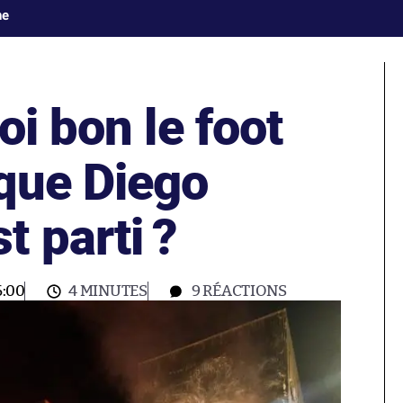
ne
oi bon le foot
que Diego
 parti ?
:00
4 MINUTES
9
RÉACTIONS