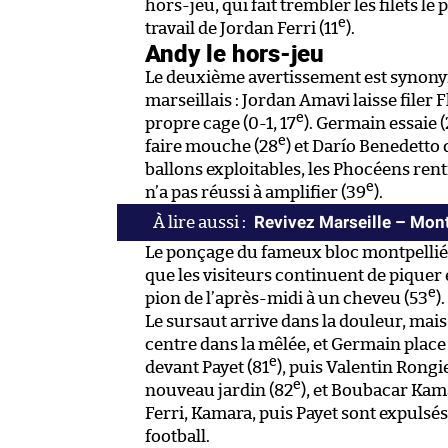
hors-jeu, qui fait trembler les filets 
e
travail de Jordan Ferri (11
).
Andy le hors-jeu
Le deuxième avertissement est synonyme
marseillais : Jordan Amavi laisse filer 
e
propre cage (0-1, 17
). Germain essaie 
e
faire mouche (28
) et Darío Benedetto
ballons exploitables, les Phocéens ren
e
n’a pas réussi à amplifier (39
).
Revivez Marseille – Montp
Le ponçage du fameux bloc montpelliér
que les visiteurs continuent de piquer
e
pion de l’après-midi à un cheveu (53
)
Le sursaut arrive dans la douleur, mai
centre dans la mêlée, et Germain place u
e
devant Payet (81
), puis Valentin Rongi
e
nouveau jardin (82
), et Boubacar Kama
Ferri, Kamara, puis Payet sont expulsés 
football.