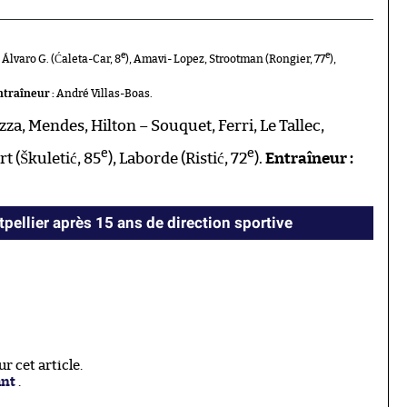
e
e
lvaro G. (Ćaleta-Car, 8
), Amavi- Lopez, Strootman (Rongier, 77
),
ntraîneur :
André Villas-Boas.
zza, Mendes, Hilton – Souquet, Ferri, Le Tallec,
e
e
rt (Škuletić, 85
), Laborde (Ristić, 72
).
Entraîneur :
pellier après 15 ans de direction sportive
 cet article.
ant
.