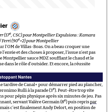
lier
e
rr (17
, CSC) pour Montpellier Expulsions : Kamara
e
/ Ferri (90
+2) pour Montpellier
pour l’OM de Villas-Boas. On a beau croquer une
 l’envie et des choses à proposer, l’issue n’est pas
ce Montpellier sauce MDZ soufflant le chaud et le
ue dans le rôle d’outsider. Et encore, la réussite
 stoppant Nantes
nne tardive de Canal+ pour démarrer pied au plancher,
e
ronimo Rulli à la parade (3
). Peut-être trop vite
ens pour pépin physique après six minutes de jeu. Pas
e
onnant, servant Valère Germain (8
) puis repris
par
 mais c’est finalement Andy Delort, en position de