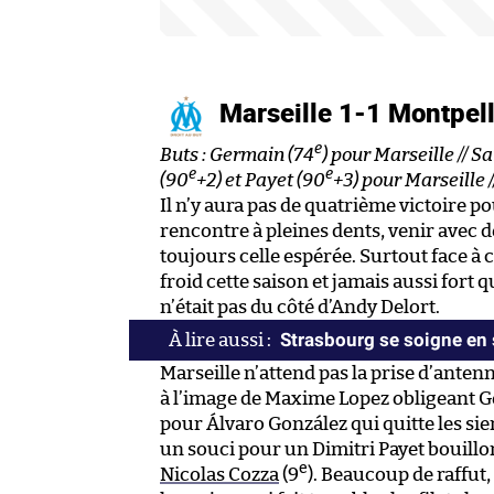
Marseille 1-1 Montpel
e
Buts : Germain (74
) pour Marseille // Sa
e
e
(90
+2) et Payet (90
+3) pour Marseille /
Il n’y aura pas de quatrième victoire 
rencontre à pleines dents, venir avec de
toujours celle espérée. Surtout face à 
froid cette saison et jamais aussi fort q
n’était pas du côté d’Andy Delort.
Strasbourg se soigne en
Marseille n’attend pas la prise d’ante
à l’image de Maxime Lopez obligeant Ge
pour Álvaro González qui quitte les si
un souci pour un Dimitri Payet bouill
e
Nicolas Cozza
(9
). Beaucoup de raffut,