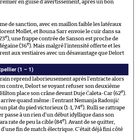
le premier en guise d’avertissement, après un bon
 de sanction, avec en maillon faible les latéraux
Florent Mollet, et Bouna Sarr envoie le cuir dans sa
e
(23
), une frappe contrée de Sanson est proche de
e
 dégaine (36
). Mais malgré l’intensité offerte et les
trent aux vestiaires avec un désavantage que Delort
ellier (1 – 1)
ain reprend laborieusement après l’entracte alors
 en contre, Delort se voyant refuser son deuxième
e
. Hilton place son crâne devant Duje Ćaleta-Car (62
).
s arrive quand même : l’entrant Nemanja Radonjić
e
n plat du pied victorieux (1-1, 74
). Rulli se rattrape
er passe à un rien d’un début idyllique dans son
e
ra rate de peu la cible (84
). Avant de se quitter,
d’une fin de match électrique. C’était déjà fini côté