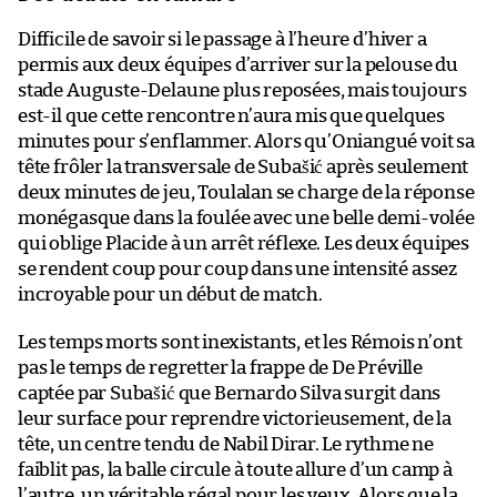
Difficile de savoir si le passage à l’heure d’hiver a
permis aux deux équipes d’arriver sur la pelouse du
stade Auguste-Delaune plus reposées, mais toujours
est-il que cette rencontre n’aura mis que quelques
minutes pour s’enflammer. Alors qu’Oniangué voit sa
tête frôler la transversale de Subašić après seulement
deux minutes de jeu, Toulalan se charge de la réponse
monégasque dans la foulée avec une belle demi-volée
qui oblige Placide à un arrêt réflexe. Les deux équipes
se rendent coup pour coup dans une intensité assez
incroyable pour un début de match.
Les temps morts sont inexistants, et les Rémois n’ont
pas le temps de regretter la frappe de De Préville
captée par Subašić que Bernardo Silva surgit dans
leur surface pour reprendre victorieusement, de la
tête, un centre tendu de Nabil Dirar. Le rythme ne
faiblit pas, la balle circule à toute allure d’un camp à
l’autre, un véritable régal pour les yeux. Alors que la