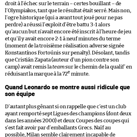
droit à l’échec sur le terrain – certes bouillant – de
l’Olympiakos, tant que le résultat était serré. Mais non,
l’ogre historique (qui a avant tout joué pour ne pas
perdre) a réussi l’exploit d’être battu 3-1 alors
qu’aucun but n’avait encore été inscrit à l’heure de jeu
et qu’il y avait encore 2-1 à neuf minutes du terme
(moment de la troisième réalisation adverse signée
Konstantínos Fortoúnis sur penalty). Désolant, tandis
que Cristián Zapata (auteur d’un pion contre son
camp) avait remis la
team
sur le chemin de la qualif’ en
e
réduisant la marque à la 72
minute.
Quand Leonardo se montre aussi ridicule que
son équipe
D’autant plus gênant si on rappelle que c’est un club
ayant remporté sept Ligues des champions (dont deux
dans les années 2000) et deux Coupes des coupes qui
s’est fait avoir par d’emballants Grecs. Naïf au
possible, Milan semble clairement incapable de