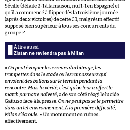
Séville (défaite 2-1 à la maison, nul 1-1 en Espagne) et
qu’il a commencé à flipper dès la troisième journée
(après deux victoires) de cette C3, malgré un effectif
supposé bien supérieur à tous ses concurrents du
groupe F.
Zlatan ne reviendra pas à Milan
«
On peut évoquer les erreurs d’arbitrage, les
trompettes dans le stade ou les ramasseurs qui
envoient des ballons sur le terrain pendant la
rencontre. Mais la vérité, c’est qu’on leur a offert le
match par notre naïveté
, a de son côté réagi le lucide
Gattuso face à la presse.
On ne peut pas se le permettre
dans un tel environnement. À la première difficulté,
Milan s’écroule.
» Un monument en ruines,
effectivement.