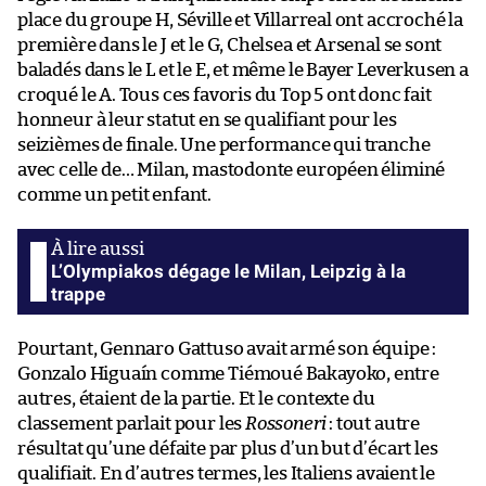
place du groupe H, Séville et Villarreal ont accroché la
première dans le J et le G, Chelsea et Arsenal se sont
baladés dans le L et le E, et même le Bayer Leverkusen a
croqué le A. Tous ces favoris du Top 5 ont donc fait
honneur à leur statut en se qualifiant pour les
seizièmes de finale. Une performance qui tranche
avec celle de… Milan, mastodonte européen éliminé
comme un petit enfant.
L’Olympiakos dégage le Milan, Leipzig à la
trappe
Pourtant, Gennaro Gattuso avait armé son équipe :
Gonzalo Higuaín comme Tiémoué Bakayoko, entre
autres, étaient de la partie. Et le contexte du
classement parlait pour les
Rossoneri
: tout autre
résultat qu’une défaite par plus d’un but d’écart les
qualifiait. En d’autres termes, les Italiens avaient le