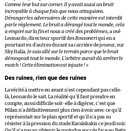
Comme leur but sur corner. Il y avait aussi un bruit
incroyable à chaque fois que nous attaquions.
Déranger les adversaires de cette manière est interdit
par le règlement. Le bruit a dérangé tout le monde, cela
a empiré sur la fin et nous a créé des problèmes
, a osé
Leonardo, directeur sportif des
Rossoneri
qui en a
pourtant vu d’autres durant sa carrière de joueur, sur
Sky Italia.
Je suis allé sur le terrain parce que le bruit
dérangeait tout le monde. L’arbitre aurait dû arrêter le
match ! Cette élimination est injuste !
»
Des ruines, rien que des ruines
La vérité à mettre en avant n’est cependant pas celle-
là, Leonardo le sait. La réalité qu’il faut prendre en
compte, aussi difficile soit-elle à digérer, c’est que
Milan n’a définitivement plus rien à voir avec ce qu’il
représentait sur le plan sportif et qu’il n’a pas su
résister à la pression du stade Karaïskakis ce jeudi soir.
Qu’il n’a pas su obtenir le moindre succès face au Betis