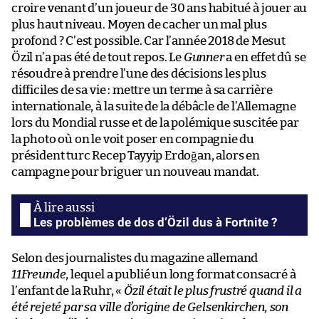
croire venant d’un joueur de 30 ans habitué à jouer au
plus haut niveau. Moyen de cacher un mal plus
profond ? C’est possible. Car l’année 2018 de Mesut
Özil n’a pas été de tout repos. Le
Gunner
a en effet dû se
résoudre à prendre l’une des décisions les plus
difficiles de sa vie : mettre un terme à sa carrière
internationale, à la suite de la débâcle de l’Allemagne
lors du Mondial russe et de la polémique suscitée par
la photo où on le voit poser en compagnie du
président turc Recep Tayyip Erdoğan, alors en
campagne pour briguer un nouveau mandat.
Les problèmes de dos d’Özil dus à Fortnite ?
Selon des journalistes du magazine allemand
11Freunde
, lequel a publié un long format consacré à
l’enfant de la Ruhr, «
Özil était le plus frustré quand il a
été rejeté par sa ville d’origine de Gelsenkirchen, son