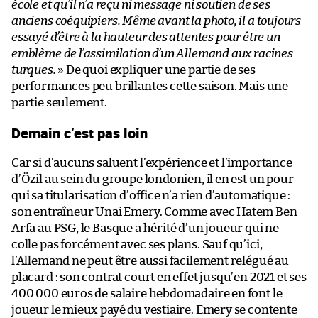
école et qu’il n’a reçu ni message ni soutien de ses
anciens coéquipiers. Même avant la photo, il a toujours
essayé d’être à la hauteur des attentes pour être un
emblème de l’assimilation d’un Allemand aux racines
turques.
» De quoi expliquer une partie de ses
performances peu brillantes cette saison. Mais une
partie seulement.
Demain c’est pas loin
Car si d’aucuns saluent l’expérience et l’importance
d’Özil au sein du groupe londonien, il en est un pour
qui sa titularisation d’office n’a rien d’automatique :
son entraîneur Unai Emery. Comme avec Hatem Ben
Arfa au PSG, le Basque a hérité d’un joueur qui ne
colle pas forcément avec ses plans. Sauf qu’ici,
l’Allemand ne peut être aussi facilement relégué au
placard : son contrat court en effet jusqu’en 2021 et ses
400 000 euros de salaire hebdomadaire en font le
joueur le mieux payé du vestiaire. Emery se contente