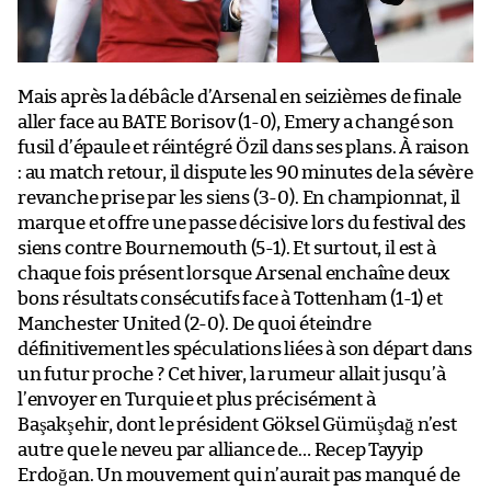
Mais après la débâcle d’Arsenal en seizièmes de finale
aller face au BATE Borisov (1-0), Emery a changé son
fusil d’épaule et réintégré Özil dans ses plans. À raison
: au match retour, il dispute les 90 minutes de la sévère
revanche prise par les siens (3-0). En championnat, il
marque et offre une passe décisive lors du festival des
siens contre Bournemouth (5-1). Et surtout, il est à
chaque fois présent lorsque Arsenal enchaîne deux
bons résultats consécutifs face à Tottenham (1-1) et
Manchester United (2-0). De quoi éteindre
définitivement les spéculations liées à son départ dans
un futur proche ? Cet hiver, la rumeur allait jusqu’à
l’envoyer en Turquie et plus précisément à
Başakşehir, dont le président Göksel Gümüşdağ n’est
autre que le neveu par alliance de… Recep Tayyip
Erdoğan. Un mouvement qui n’aurait pas manqué de