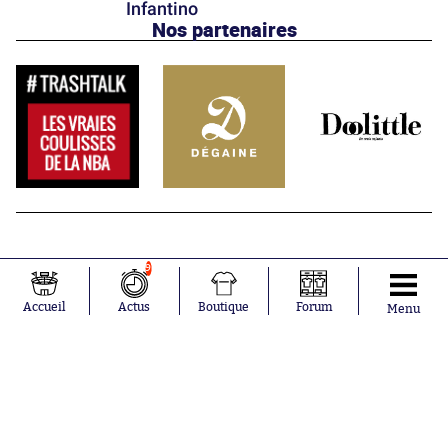
Infantino
Nos partenaires
9
Accueil
Actus
Boutique
Forum
Menu
Abonnements
Contacts
La boutique SO PRESS
Mentions légales
Conditions générales d'utilisation
Publicité
Consentement RGPD
Recrutement
Joueurs en
Équipes en
tendance
tendance