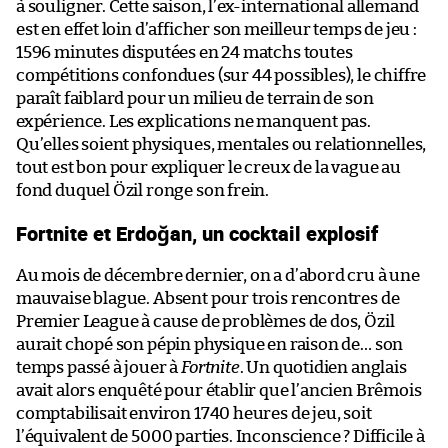
à souligner. Cette saison, l’ex-international allemand
est en effet loin d’afficher son meilleur temps de jeu :
1596 minutes disputées en 24 matchs toutes
compétitions confondues (sur 44 possibles), le chiffre
paraît faiblard pour un milieu de terrain de son
expérience. Les explications ne manquent pas.
Qu’elles soient physiques, mentales ou relationnelles,
tout est bon pour expliquer le creux de la vague au
fond duquel Özil ronge son frein.
Fortnite et Erdoğan, un cocktail explosif
Au mois de décembre dernier, on a d’abord cru à une
mauvaise blague. Absent pour trois rencontres de
Premier League à cause de problèmes de dos, Özil
aurait chopé son pépin physique en raison de… son
temps passé à jouer à
Fortnite
. Un quotidien anglais
avait alors enquêté pour établir que l’ancien Brêmois
comptabilisait environ 1740 heures de jeu, soit
l’équivalent de 5000 parties. Inconscience ? Difficile à