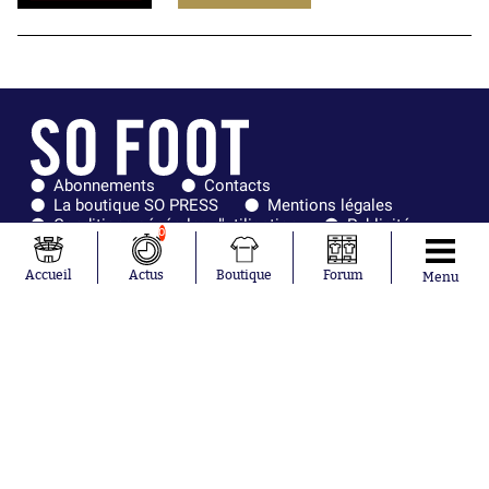
Abonnements
Contacts
La boutique SO PRESS
Mentions légales
Conditions générales d'utilisation
Publicité
0
Consentement RGPD
Recrutement
Joueurs en
Équipes en
Accueil
Actus
Boutique
Forum
Menu
tendance
tendance
Lionel Messi
Paris Saint-
Maghnes
Germain
Akliouche
Real Madrid
Mohamed
Olympique de
Salah
Marseille
Neymar
FIFA
Julián Álvarez
FC Barcelone
Ferrán Torres
Argentine
Kilian Corredor
Olympique