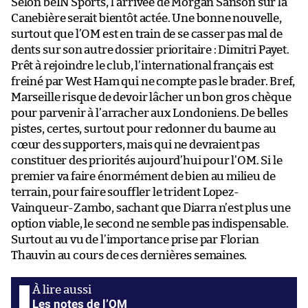
Selon beIN Sports, l’arrivée de Morgan Sanson sur la
Canebière serait bientôt actée. Une bonne nouvelle,
surtout que l’OM est en train de se casser pas mal de
dents sur son autre dossier prioritaire : Dimitri Payet.
Prêt à rejoindre le club, l’international français est
freiné par West Ham qui ne compte pas le brader. Bref,
Marseille risque de devoir lâcher un bon gros chèque
pour parvenir à l’arracher aux Londoniens. De belles
pistes, certes, surtout pour redonner du baume au
cœur des supporters, mais qui ne devraient pas
constituer des priorités aujourd’hui pour l’OM. Si le
premier va faire énormément de bien au milieu de
terrain, pour faire souffler le trident Lopez-
Vainqueur-Zambo, sachant que Diarra n’est plus une
option viable, le second ne semble pas indispensable.
Surtout au vu de l’importance prise par Florian
Thauvin au cours de ces dernières semaines.
Les notes de l’OM