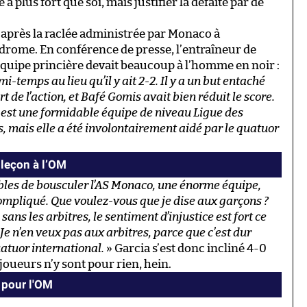
à plus fort que soi, mais justifier la défaite par de
a, après la raclée administrée par Monaco à
drome. En conférence de presse, l’entraîneur de
l’équipe princière devait beaucoup à l’homme en noir :
-temps au lieu qu’il y ait 2-2. Il y a un but entaché
 de l’action, et Bafé Gomis avait bien réduit le score.
o est une formidable équipe de niveau Ligue des
 mais elle a été involontairement aidé par le quatuor
leçon à l’OM
bles de bousculer l’AS Monaco, une énorme équipe,
compliqué. Que voulez-vous que je dise aux garçons ?
ans les arbitres, le sentiment d’injustice est fort ce
. Je n’en veux pas aux arbitres, parce que c’est dur
atuor international.
» Garcia s’est donc incliné 4-0
 joueurs n’y sont pour rien, hein.
 pour l'OM