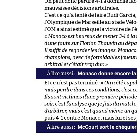
On peut donc perdre 4-1 à domicile face 
mauvaises décisions arbitrales.
C’est ce qu’a tenté de faire Rudi Garci
l’Olympique de Marseille au stade Vélo
l’OM a ainsi estimé que la victoire de 
«
Monaco est heureux de mener 3-1 à la mi
d’une faute sur Florian Thauvin au départ
Il suffit de regarder les images. Monac
champions, avec de formidables joueurs,
arbitral et c’était trop dur.
»
Monaco donne encore la 
Et ce n’est pas terminé : «
On a été capa
mais perdre dans ces conditions, c’est 
Ils sont victimes d’une première période s
soir, c’est l’analyse que je fais du match
d’arbitrer, mais c’est quand même un qu
puis 4-1 contre Monaco, mais lui et ses
McCourt sort le chéquier