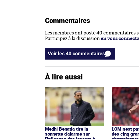
Commentaires
Les membres ont posté 40 commentaires sur
Participez à la discussion
en vous connect
Voir les 40 commentaires
À lire aussi
Medhi Benatia tire la
L'OM n'est pa
sonnette d'alarme sur
des cinq gra
l'influence des joueurs à
championnat