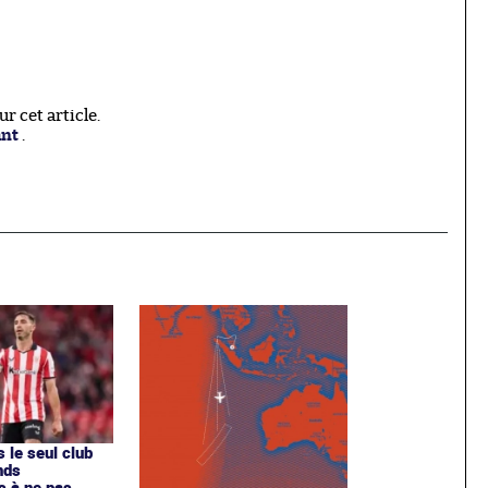
 cet article.
ant
.
s le seul club
nds
s à ne pas