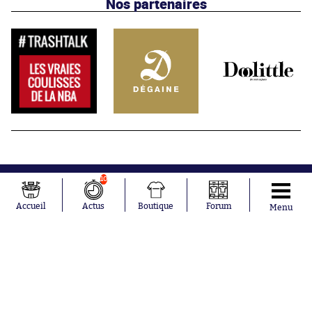
Nos partenaires
10
Accueil
Actus
Boutique
Forum
Menu
Abonnements
Contacts
La boutique SO PRESS
Mentions légales
Conditions générales d'utilisation
Publicité
Consentement RGPD
Recrutement
Joueurs en
Équipes en
tendance
tendance