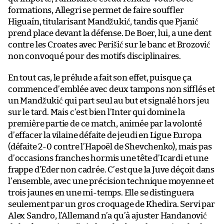
formations, Allegri se permet de faire souffler
Higuaín, titularisant Mandžukić, tandis que Pjanić
prend place devant la défense. De Boer, lui, a une dent
contre les Croates avec Perišić sur le banc et Brozović
non convoqué pour des motifs disciplinaires.
En tout cas, le prélude a fait son effet, puisque ça
commence d’emblée avec deux tampons non sifflés et
un Mandžukić qui part seul au but et signalé hors jeu
sur le tard. Mais c’est bien l’Inter qui domine la
première partie de ce match, animée par la volonté
d’effacer la vilaine défaite de jeudi en Ligue Europa
(défaite 2-0 contre l’Hapoël de Shevchenko), mais pas
d’occasions franches hormis une tête d’Icardi et une
frappe d’Eder non cadrée. C’est que la Juve déçoit dans
l’ensemble, avec une précision technique moyenne et
trois jaunes en une mi-temps. Elle se distinguera
seulement par un gros croquage de Khedira. Servi par
Alex Sandro, l’Allemand n’a qu’à ajuster Handanović