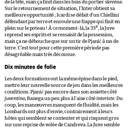
de la tête, mais ça finit dans les bras du portier slovène.
Sur le retournement de situation, l’Inter obtient sa
meilleure opportunité ; Icardi se défait d’un Chiellini
défendant par terre et enroule une frappe qui finit en
e
plein sur le poteau ! À ce moment-là, la 33
, la Juve
reprend ses esprits et se ressaisit de la possession,
mais ça ne débouche que sur un tir de Pjanić à ras de
terre. C’est tout pour cette première période pas
désagréable mais très décousue.
Dix minutes de folie
Les deux formations ont la même épine dans le pied,
mettre leur nouvelle source de jeu dans les meilleures
conditions. Pjanić pas encore dans son assiette côté
juventino
, Banega un peu plus à l’aise côté
interiste
. Du
coup, les manœuvres manquent de fluidité, mais les
Lombards ont plus d’envie, contrairement à leurs
hôtes qui semblent se contenter et qui risquent gros
sur une reprise de volée de Candreva. La Juve semble