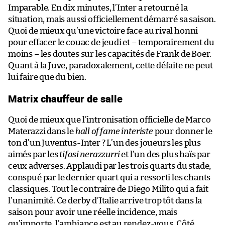
Imparable. En dix minutes, l’Inter a retourné la
situation, mais aussi officiellement démarré sa saison.
Quoi de mieux qu’une victoire face au rival honni
pour effacer le couac de jeudi et – temporairement du
moins – les doutes sur les capacités de Frank de Boer.
Quant à la Juve, paradoxalement, cette défaite ne peut
lui faire que du bien.
Matrix chauffeur de salle
Quoi de mieux que l’intronisation officielle de Marco
Materazzi dans le
hall of fame interiste
pour donner le
ton d’un Juventus-Inter ? L’un des joueurs les plus
aimés par les
tifosi nerazzurri
et l’un des plus haïs par
ceux adverses. Applaudi par les trois quarts du stade,
conspué par le dernier quart qui a ressorti les chants
classiques. Tout le contraire de Diego Milito qui a fait
l’unanimité. Ce derby d’Italie arrive trop tôt dans la
saison pour avoir une réelle incidence, mais
qu’importe, l’ambiance est au rendez-vous. Côté