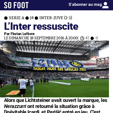
S’abonner au mag
SERIE A
J4
INTER-JUVE (2-1)
L’Inter ressuscite
Par Florian Lefèvre
LE DIMANCHE 18 SEPTEMBRE 2016 À 20:00
4'
0
Alors que Lichtsteiner avait ouvert la marque, les
Nerazzurri
ont retourné la situation grâce à
l'inévitable Icardi, et Perišić entré en jeu. C'est