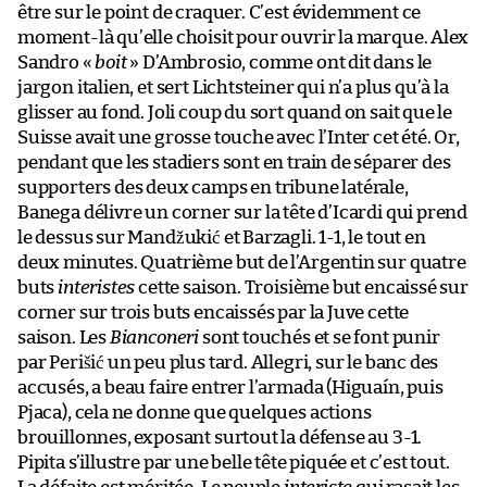
être sur le point de craquer. C’est évidemment ce
moment-là qu’elle choisit pour ouvrir la marque. Alex
Sandro «
boit
» D’Ambrosio, comme ont dit dans le
jargon italien, et sert Lichtsteiner qui n’a plus qu’à la
glisser au fond. Joli coup du sort quand on sait que le
Suisse avait une grosse touche avec l’Inter cet été. Or,
pendant que les stadiers sont en train de séparer des
supporters des deux camps en tribune latérale,
Banega délivre un corner sur la tête d’Icardi qui prend
le dessus sur Mandžukić et Barzagli. 1-1, le tout en
deux minutes. Quatrième but de l’Argentin sur quatre
buts
interistes
cette saison. Troisième but encaissé sur
corner sur trois buts encaissés par la Juve cette
saison. Les
Bianconeri
sont touchés et se font punir
par Perišić un peu plus tard. Allegri, sur le banc des
accusés, a beau faire entrer l’armada (Higuaín, puis
Pjaca), cela ne donne que quelques actions
brouillonnes, exposant surtout la défense au 3-1.
Pipita s’illustre par une belle tête piquée et c’est tout.