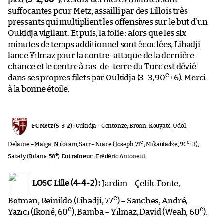
suffocantes pour Metz, assailli par des Lillois très
pressants qui multiplient les offensives sur le but d’un
Oukidja vigilant. Et puis, la folie : alors que les six
minutes de temps additionnel sont écoulées, Lihadji
lance Yılmaz pour la contre-attaque de la dernière
chance et le centre à ras-de-terre du Turc est dévié
e
dans ses propres filets par Oukidja (3-3, 90
+6). Merci
à la bonne étoile.
FC Metz (5-3-2) :
Oukidja – Centonze, Bronn, Kouyaté, Udol,
e
e
Delaine – Maïga, N’doram, Sarr – Niane (Joseph, 71
; Mikautadze, 90
+3),
e
Sabaly (Fofana, 58
).
Entraîneur
: Frédéric Antonetti.
LOSC Lille (4-4-2) :
Jardim – Çelik, Fonte,
e
Botman, Reinildo (Lihadji, 77
) – Sanches, André,
e
e
Yazıcı (Ikoné, 60
), Bamba – Yılmaz, David (Weah, 60
).