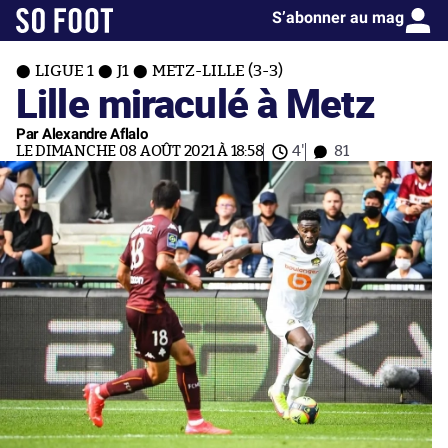
S’abonner au mag
LIGUE 1
J1
METZ-LILLE (3-3)
Lille miraculé à Metz
Par Alexandre Aflalo
LE DIMANCHE 08 AOÛT 2021 À 18:58
4'
81