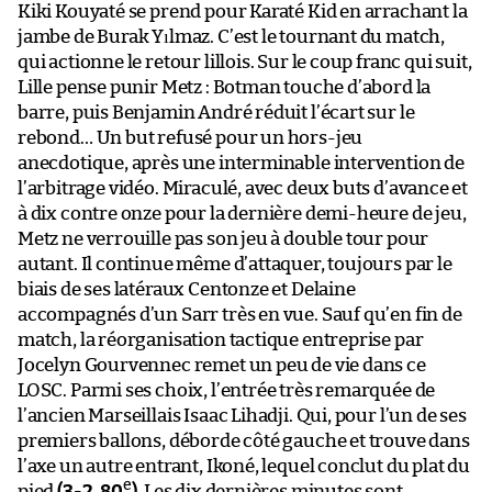
Kiki Kouyaté se prend pour Karaté Kid en arrachant la
jambe de Burak Yılmaz. C’est le tournant du match,
qui actionne le retour lillois. Sur le coup franc qui suit,
Lille pense punir Metz : Botman touche d’abord la
barre, puis Benjamin André réduit l’écart sur le
rebond… Un but refusé pour un hors-jeu
anecdotique, après une interminable intervention de
l’arbitrage vidéo. Miraculé, avec deux buts d’avance et
à dix contre onze pour la dernière demi-heure de jeu,
Metz ne verrouille pas son jeu à double tour pour
autant. Il continue même d’attaquer, toujours par le
biais de ses latéraux Centonze et Delaine
accompagnés d’un Sarr très en vue. Sauf qu’en fin de
match, la réorganisation tactique entreprise par
Jocelyn Gourvennec remet un peu de vie dans ce
LOSC. Parmi ses choix, l’entrée très remarquée de
l’ancien Marseillais Isaac Lihadji. Qui, pour l’un de ses
premiers ballons, déborde côté gauche et trouve dans
l’axe un autre entrant, Ikoné, lequel conclut du plat du
e
pied
(3-2, 80
)
. Les dix dernières minutes sont