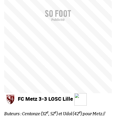
FC Metz 3-3 LOSC Lille
e
e
e
Buteurs : Centonze (32
, 52
) et Udol (42
) pour Metz //