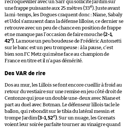
recroqueviller avec un Sarr qui sollicite Jardim sur
e
une frappe puissante aux 25 mètres (33
). Juste avant
la mi-temps, les Dogues craquent donc : Niane, Sabaly
et Udol s’amusent dans la défense lilloise, ce dernier se
retrouve avec un peu de chance en position de frappe
et ne manque pas l’occasion de faire mouche
(2-1,
e
42
)
. La moue un peu boudeuse de Frédéric Antonetti
sur le banc est un peu trompeuse : à la pause, c’est
bien son FC Metz qui mène face au champion de
France en titre et il n’a pas démérité.
Des VAR de rire
Dos au mur, les Lillois se font encore cueillir à froid au
retour du vestiaire sur une remise en jeu côté droit de
Centonze qui joue un double une-deux avec Niane et
part au duel avec Botman. Le défenseur lillois tacle le
ballon, qui rebondit sur le tibia du latéral messin et
e
trompe Jardim
(3-1, 52
)
. Sur un nuage, les Grenats
voient leur soirée parfaite tourner au vinaigre quand