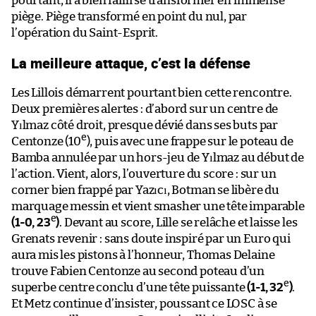
pourtant, il a bien failli se transformer en immense
piège. Piège transformé en point du nul, par
l’opération du Saint-Esprit.
La meilleure attaque, c’est la défense
Les Lillois démarrent pourtant bien cette rencontre.
Deux premières alertes : d’abord sur un centre de
Yılmaz côté droit, presque dévié dans ses buts par
e
Centonze (10
), puis avec une frappe sur le poteau de
Bamba annulée par un hors-jeu de Yılmaz au début de
l’action. Vient, alors, l’ouverture du score : sur un
corner bien frappé par Yazıcı, Botman se libère du
marquage messin et vient smasher une tête imparable
e
(1-0, 23
)
. Devant au score, Lille se relâche et laisse les
Grenats revenir : sans doute inspiré par un Euro qui
aura mis les pistons à l’honneur, Thomas Delaine
trouve Fabien Centonze au second poteau d’un
e
superbe centre conclu d’une tête puissante
(1-1, 32
)
.
Et Metz continue d’insister, poussant ce LOSC à se