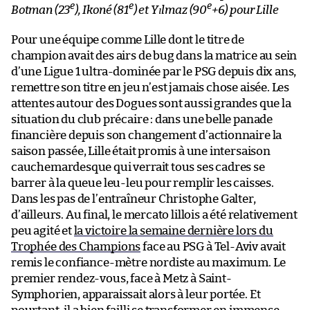
e
e
e
Botman (23
), Ikoné (81
) et Yılmaz (90
+6) pour Lille
Pour une équipe comme Lille dont le titre de
champion avait des airs de bug dans la matrice au sein
d’une Ligue 1 ultra-dominée par le PSG depuis dix ans,
remettre son titre en jeu n’est jamais chose aisée. Les
attentes autour des Dogues sont aussi grandes que la
situation du club précaire : dans une belle panade
financière depuis son changement d’actionnaire la
saison passée, Lille était promis à une intersaison
cauchemardesque qui verrait tous ses cadres se
barrer à la queue leu-leu pour remplir les caisses.
Dans les pas de l’entraîneur Christophe Galter,
d’ailleurs. Au final, le mercato lillois a été relativement
peu agité et
la victoire la semaine dernière lors du
Trophée des Champions
face au PSG à Tel-Aviv avait
remis le confiance-mètre nordiste au maximum. Le
premier rendez-vous, face à Metz à Saint-
Symphorien, apparaissait alors à leur portée. Et