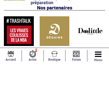
préparation
Nos partenaires
0
Accueil
Actus
Boutique
Forum
Menu
Abonnements
Contacts
La boutique SO PRESS
Mentions légales
Conditions générales d'utilisation
Publicité
Consentement RGPD
Recrutement
Joueurs en
Équipes en
tendance
tendance