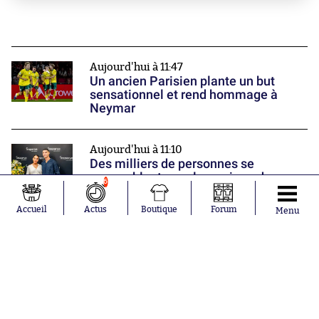
Aujourd'hui à 11:47
Un ancien Parisien plante un but
sensationnel et rend hommage à
Neymar
Aujourd'hui à 11:10
Des milliers de personnes se
rassemblent pour le mariage de
6
Cristiano Ronaldo... et tombent sur
des inconnus
Accueil
Actus
Boutique
Forum
Menu
Aujourd'hui à 10:40
« Il est en très mauvaise forme
physique » : José Mourinho déglingue
une de ses recrues
Nos partenaires
Donner une note