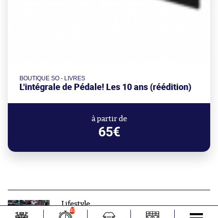
BOUTIQUE SO - LIVRES
L'intégrale de Pédale! Les 10 ans (réédition)
à partir de
65€
Lifestyle
10
Maillots, crampons, lifestyle : le récap’