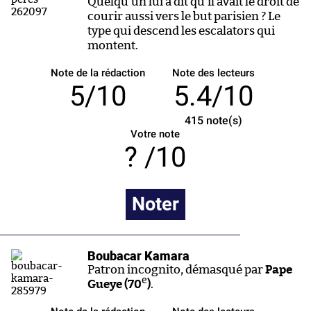
Quelqu’un lui a dit qu’il avait le droit de
courir aussi vers le but parisien ? Le
type qui descend les escalators qui
montent.
Note de la rédaction
Note des lecteurs
5/10
5.4/10
415
note(s)
Votre note
/10
Noter
Boubacar Kamara
Patron incognito, démasqué par
Pape
e
Gueye (70
)
.