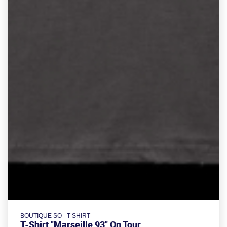
BOUTIQUE SO - T-SHIRT
T-Shirt "Marseille 93" On Tour