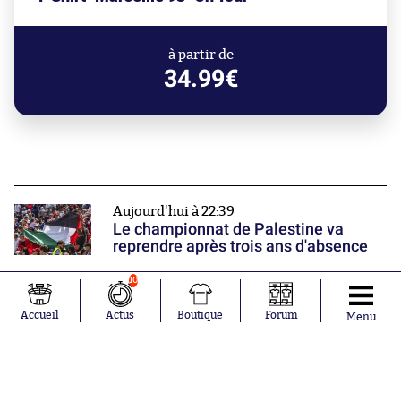
à partir de
34.99€
Aujourd'hui à 22:39
Le championnat de Palestine va
reprendre après trois ans d'absence
10
Mercato
Retour en Turquie pour Arthur
Accueil
Actus
Boutique
Forum
Menu
Masuaku
Aujourd'hui à 21:14